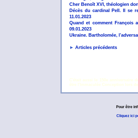
Cher Benoît XVI, théologien donc
Décès du cardinal Pell. Il se r
11.01.2023
Quand et comment François a d
09.01.2023
Ukraine. Bartholomée, l’adversai
►
Articles précédents
C'était aussi le 150e anniversaire
être l'Immaculée Conception lors de
Pour être in
Cliquez ici 
Sous de nombreux aspects, la situation actue
différente, elle est aussi, en de nombreux po