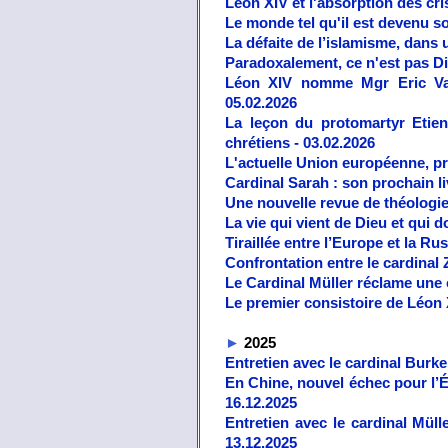
Léon XIV et l'absorption des cri
Le monde tel qu'il est devenu s
La défaite de l’islamisme, dans 
Paradoxalement, ce n'est pas Di
Léon XIV nomme Mgr Eric Vard
05.02.2026
La leçon du protomartyr Etienn
chrétiens - 03.02.2026
L'actuelle Union européenne, prô
Cardinal Sarah : son prochain liv
Une nouvelle revue de théologie
La vie qui vient de Dieu et qui d
Tiraillée entre l’Europe et la R
Confrontation entre le cardinal Z
Le Cardinal Müller réclame une c
Le premier consistoire de Léon X
►
2025
Entretien avec le cardinal Burke 
En Chine, nouvel échec pour l’Ég
16.12.2025
Entretien avec le cardinal Müll
13.12.2025