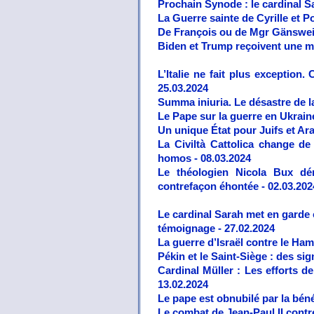
Prochain Synode : le cardinal Sar
La Guerre sainte de Cyrille et P
De François ou de Mgr Gänswein, 
Biden et Trump reçoivent une ma
L’Italie ne fait plus exception
25.03.2024
Summa iniuria. Le désastre de la
Le Pape sur la guerre en Ukrain
Un unique État pour Juifs et Ara
La Civiltà Cattolica change de
homos - 08.03.2024
Le théologien Nicola Bux démo
contrefaçon éhontée - 02.03.202
Le cardinal Sarah met en garde 
témoignage - 27.02.2024
La guerre d’Israël contre le Ham
Pékin et le Saint-Siège : des si
Cardinal Müller : Les efforts d
13.02.2024
Le pape est obnubilé par la bén
Le combat de Jean-Paul II contre