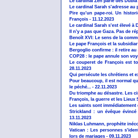
Le cardinal Zen parle des Dubia 
Le cardinal Sarah s'adresse au p
Pire qu’un pape-roi. Un histo
François - 11.12.2023
Le cardinal Sarah s'est élevé à 
Il n’y a pas que Gaza. Pas de rép
Benoît XVI: Le sens de la commu
Le pape François et la subsidiari
Bergoglio confirme : il retire au
COP28 : le pape annule son voy
Le couperet de François est to
28.11.2023
Qui persécute les chrétiens et e
Pour beaucoup, il est normal q
le péché... - 22.11.2023
Du triomphe au désastre. Les c
François, la guerre et les Lieux 
Les saints sont immédiatement da
Strickland : un évêque évincé 
13.11.2023
Niklas Luhmann, prophète inéco
Vatican : Les personnes s'iden
lors de mariages - 09.11.2023