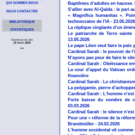
Baptêmes d’adultes en hausse. L
QUI SOMMES NOUS
S'allier avec Al-Qaïda : le pari 
NOUS CONTACTER
« Magnifica humanitas ». Poi
technocrates de l’IA - 23.05.2026
BIBLIOTHEQUE
.
La réplique cinglante d’un éminen
STATISTIQUES
Le patriarche de Terre sainte 
13.05.2026
Ouverture du site
19 Avril 2005
Le pape Léon veut faire la paix 
***
Cardinal Sarah : le pouvoir de l'
N'ayons pas peur de faire le sil
Cardinal Sarah : Obéissance env
La cour d'appel du Vatican ord
financière
Cardinal Sarah : Le christianis
La polygamie, pierre d’achoppe
Cardinal Sarah : L'homme n'est 
Forte baisse du nombre de ca
03.03.2026
Cardinal Sarah : le silence n'est
Pour une « réforme de la réforme
Brandmüller - 24.02.2026
L'homme occidental vit comme si