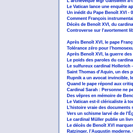
L'archevêque Mgr Gänswein a-t-i
Le Vatican lance une enquête ap
Un inédit du Pape Benoît XVI - 
Comment François instrumental
Décès de Benoît XVI, du cardinal 
Controverse sur l'avortement li
Après Benoît XVI, le pape Franço
Tolérance zéro pour l’homosexu
Après Benoît XVI, la guerre des
Le poids des paroles du cardina
Le sulfureux cardinal Hollerich 
Saint Thomas d'Aquin, un des p
Rupnik a un avocat invincible, l
Quand le pape répond aux critiqu
Cardinal Sarah : Personne ne peu
Des vêpres en mémoire de Benoî
Le Vatican est-il cléricaliste à 
L’histoire vraie des documents 
Vers un schisme larvé de de l'É
Le cardinal Müller publie un liv
Le décès de Benoît XVI marquera
Ratzinger, l’Augustin moderne. Co