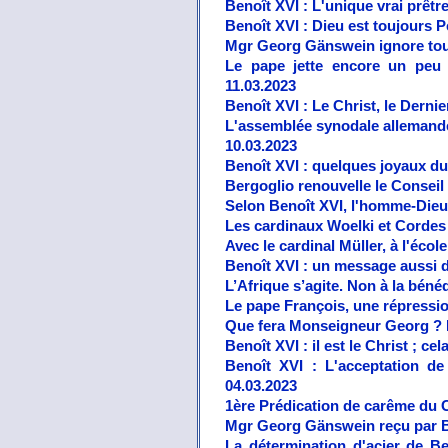
Benoît XVI : L'unique vrai prêt
Benoît XVI : Dieu est toujours Pè
Mgr Georg Gänswein ignore toujo
Le pape jette encore un peu 
11.03.2023
Benoît XVI : Le Christ, le Derni
L'assemblée synodale allemande 
10.03.2023
Benoît XVI : quelques joyaux du
Bergoglio renouvelle le Conseil
Selon Benoît XVI, l'homme-Dieu
Les cardinaux Woelki et Cordes 
Avec le cardinal Müller, à l'écol
Benoît XVI : un message aussi 
L’Afrique s’agite. Non à la bén
Le pape François, une répressio
Que fera Monseigneur Georg ? Le
Benoît XVI : il est le Christ ; cel
Benoît XVI : L'acceptation d
04.03.2023
1ère Prédication de carême du 
Mgr Georg Gänswein reçu par B
La détermination d'acier de B