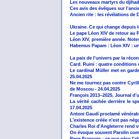
Les nouveaux martyrs du djihad.
Ces avis des évêques sur l’ancien
Ancien rite : les révélations de
Ukraine. Ce qui change depuis l
Le pape Léon XIV de retour au P
Léon XIV, première année. Notes
Habemus Papam : Léon XIV : un 
La paix de l'univers par la récon
Card. Ruini : quatre conditions
Le cardinal Müller met en garde 
25.04.2025
Ne me tournez pas contre Cyrill
de Moscou - 24.04.2025
François 2013–2025. Journal d’un
La vérité cachée derrière le s
17.04.2025
Antoni Gaudí proclamé vénérable
L'existence créée n'est pas négat
Charles Roi d'Angleterre rend v
On évoque souvent Parolin comm
Pape François : ce que pèse l’a