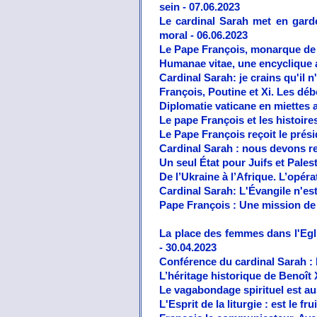
sein - 07.06.2023
Le cardinal Sarah met en garde
moral - 06.06.2023
Le Pape François, monarque de d
Humanae vitae, une encyclique a
Cardinal Sarah: je crains qu'il 
François, Poutine et Xi. Les débo
Diplomatie vaticane en miettes a
Le pape François et les histoire
Le Pape François reçoit le prés
Cardinal Sarah : nous devons r
Un seul État pour Juifs et Pales
De l’Ukraine à l’Afrique. L’opéra
Cardinal Sarah: L'Évangile n'est
Pape François : Une mission de p
Les Jardins de la Seigneurie de
La place des femmes dans l'Egl
- 30.04.2023
Conférence du cardinal Sarah : L’
L’héritage historique de Benoît 
Le vagabondage spirituel est aus
L'Esprit de la liturgie : est le 