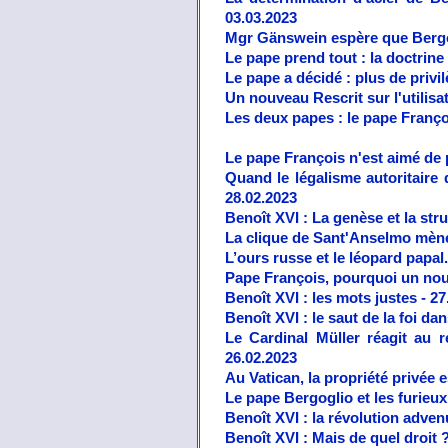
03.03.2023
Mgr Gänswein espère que Bergogl
Le pape prend tout : la doctrine 
Le pape a décidé : plus de privi
Un nouveau Rescrit sur l'utilisa
Les deux papes : le pape Françoi
Le pape François n'est aimé de p
Quand le légalisme autoritaire
28.02.2023
Benoît XVI : La genèse et la str
La clique de Sant'Anselmo mène l
L’ours russe et le léopard papal
Pape François, pourquoi un nouv
Benoît XVI : les mots justes - 27
Benoît XVI : le saut de la foi dan
Le Cardinal Müller réagit au r
26.02.2023
Au Vatican, la propriété privée e
Le pape Bergoglio et les furieu
Benoît XVI : la révolution adven
Benoît XVI : Mais de quel droit ?