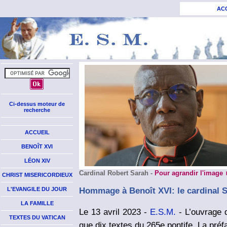
AC
Ci-dessus moteur de
recherche
ACCUEIL
BENOÎT XVI
LÉON XIV
C
ardinal Robert Sarah
-
Pour agrandir l'image
CHRIST MISERICORDIEUX
Hommage à Benoît XVI: le cardinal S
L'EVANGILE DU JOUR
LA FAMILLE
Le 13 avril 2023 -
E.S.M.
- L’ouvrage 
TEXTES DU VATICAN
que dix textes du 265e pontife. La préf