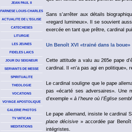
JEAN PAUL II
FARNESE LOUIS-CHARLES
Sans s’arrêter aux détails biographiq
ACTUALITE DE L'EGLISE
«regard lumineux». Il se souvient aus
CATECHESES
exercée en tant que prêtre, cardinal pu
LITURGIE
Un Benoît XVI «trainé dans la boue»
LES JEUNES
FIDELES LAICS
Cette attitude a valu au 265e pape d’
JOUR DU SEIGNEUR
cardinal. Il «n’a pas agi en politique», 
SERVANTS DE MESSE
SPIRITUALITE
Le cardinal souligne que le pape allema
THEOLOGIE
pas «écarté ses adversaires». Une m
VOCATIONS
d’exemple «
à l’heure où l’Église semb
VOYAGE APOSTOLIQUE
GALERIE PHOTOS
Le pape allemand, insiste le cardinal 
TV VATICAN
place décisive
» accordée par Benoît 
MEDITATIONS
intégristes.