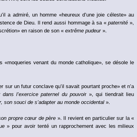
 qu’il a admiré, un homme «heureux d’une joie céleste» au
xistence de Dieu. Il rend aussi hommage à sa «
paternité
»,
iscrétion» en raison de son «
extrême pudeur
».
s «moqueries venant du monde catholique», se désole le
r sur un futur conclave qu’il savait pourtant proche» et n’a
r dans l’exercice paternel du pouvoi
r », qui tiendrait lieu
r, son souci de s’adapter au monde occidental
».
à son propre cœur de père
». Il revient en particulier sur la «
oue
» pour avoir tenté un rapprochement avec les milieux