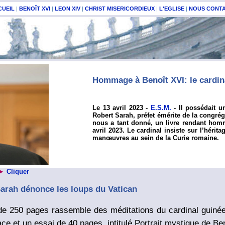
CUEIL
|
BENOÎT XVI
|
LEON XIV
|
CHRIST MISERICORDIEUX
|
L'EGLISE
|
NOUS CONT
Hommage à Benoît XVI: le cardin
Le 13 avril 2023 -
E.S.M.
-
Il possédait u
Robert Sarah, préfet émérite de la congréga
nous a tant donné, un livre rendant homma
avril 2023. Le cardinal insiste sur l’hér
manœuvres au sein de la Curie romaine.
 ►
Cliquer
arah dénonce les loups du Vatican
de 250 pages rassemble des méditations du cardinal guinéen
ace et un essai de 40 pages, intitulé Portrait mystique de Ben