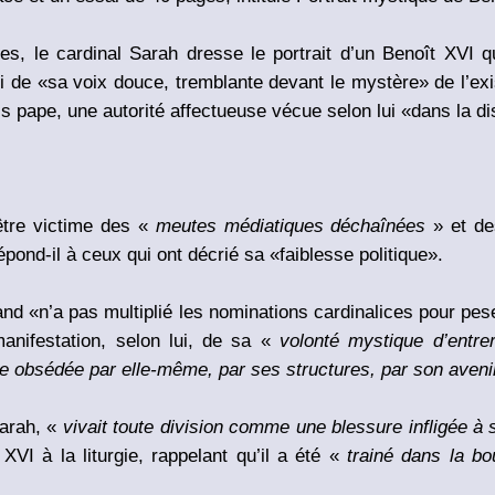
ues, le cardinal Sarah dresse le portrait d’un Benoît XVI
si de «sa voix douce, tremblante devant le mystère» de l’e
is pape, une autorité affectueuse vécue selon lui «dans la d
être victime des «
meutes médiatiques déchaînées
» et de
répond-il à ceux qui ont décrié sa «faiblesse politique».
nd «n’a pas multiplié les nominations cardinalices pour pese
anifestation, selon lui, de sa «
volonté mystique d’entre
le obsédée par elle-même, par ses structures, par son aveni
Sarah, «
vivait toute division comme une blessure infligée 
XVI à la liturgie, rappelant qu’il a été «
trainé dans la b