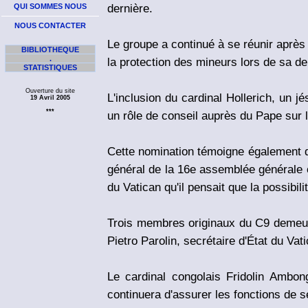
dernière.
QUI SOMMES NOUS
NOUS CONTACTER
Le groupe a continué à se réunir après 
BIBLIOTHEQUE
.
la protection des mineurs lors de sa d
STATISTIQUES
Ouverture du site
L'inclusion du cardinal Hollerich, un j
19 Avril 2005
***
un rôle de conseil auprès du Pape sur 
Cette nomination témoigne également d
général de la 16e assemblée générale o
du Vatican qu'il pensait que la possibil
Trois membres originaux du C9 demeuren
Pietro Parolin, secrétaire d'État du Vat
Le cardinal congolais Fridolin Ambo
continuera d'assurer les fonctions de s