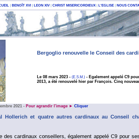
CUEIL
|
BENOÎT XVI
|
LEON XIV
|
CHRIST MISERICORDIEUX
|
L'EGLISE
|
NOUS CONT
Bergoglio renouvelle le Conseil des card
Le 08 mars 2023 -
- E
galement appelé C9 pour
(E.S.M.)
2013, a été renouvelé hier par François. Cinq nouv
ptembre 2021
-
Pour agrandir l'image ►
Cliquer
l Hollerich et quatre autres cardinaux au Conseil ch
e des cardinaux conseillers, également appelé C9 pour se