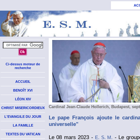
AC
Ci-dessus moteur de
recherche
ACCUEIL
BENOÎT XVI
LÉON XIV
Cardinal Jean-Claude Hollerich, Budapest, se
CHRIST MISERICORDIEUX
Le pape François ajoute le cardina
L'EVANGILE DU JOUR
universelle"
LA FAMILLE
TEXTES DU VATICAN
Le 08 mars 2023 -
- Le group
E. S. M.