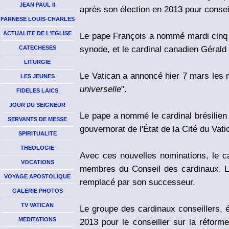
JEAN PAUL II
après son élection en 2013 pour conseil
FARNESE LOUIS-CHARLES
ACTUALITE DE L'EGLISE
Le pape François a nommé mardi cinq n
synode, et le cardinal canadien Gérald 
CATECHESES
LITURGIE
Le Vatican a annoncé hier 7 mars les 
LES JEUNES
universelle
".
FIDELES LAICS
JOUR DU SEIGNEUR
Le pape a nommé le cardinal brésilien
SERVANTS DE MESSE
gouvernorat de l'État de la Cité du Va
SPIRITUALITE
THEOLOGIE
Avec ces nouvelles nominations, le c
VOCATIONS
membres du Conseil des cardinaux. Le 
VOYAGE APOSTOLIQUE
remplacé par son successeur.
GALERIE PHOTOS
TV VATICAN
Le groupe des cardinaux conseillers,
MEDITATIONS
2013 pour le conseiller sur la réforme