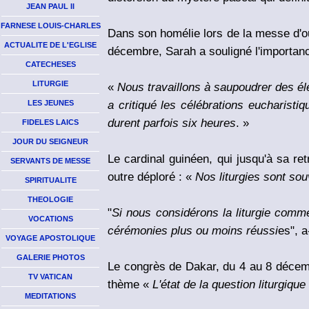
JEAN PAUL II
FARNESE LOUIS-CHARLES
Dans son homélie lors de la messe d'ouv
ACTUALITE DE L'EGLISE
décembre, Sarah a souligné l'importance
CATECHESES
LITURGIE
«
Nous travaillons à saupoudrer des élé
a critiqué les célébrations eucharist
LES JEUNES
durent parfois six heures
. »
FIDELES LAICS
JOUR DU SEIGNEUR
Le cardinal guinéen, qui jusqu'à sa ret
SERVANTS DE MESSE
outre déploré : «
Nos liturgies sont sou
SPIRITUALITE
THEOLOGIE
"
Si nous considérons la liturgie comm
VOCATIONS
cérémonies plus ou moins réussi
es", a
VOYAGE APOSTOLIQUE
GALERIE PHOTOS
Le congrès de Dakar, du 4 au 8 déce
TV VATICAN
thème «
L'état de la question liturgique
MEDITATIONS