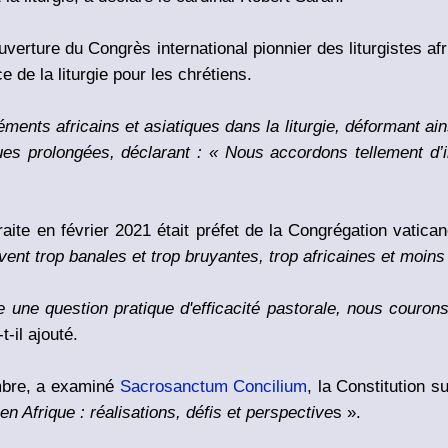
erture du Congrès international pionnier des liturgistes afri
 de la liturgie pour les chrétiens.
ments africains et asiatiques dans la liturgie, déformant ains
iques prolongées, déclarant : « Nous accordons tellement d
raite en février 2021 était préfet de la Congrégation vatica
vent trop banales et trop bruyantes, trop africaines et moin
e une question pratique d'efficacité pastorale, nous couro
-t-il ajouté.
mbre, a examiné
Sacrosanctum Concilium
, la Constitution s
 en Afrique : réalisations, défis et perspective
s ».