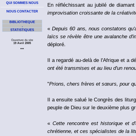
QUI SOMMES NOUS
En réfléchissant au jubilé de diama
NOUS CONTACTER
improvisation croissante de la créativit
BIBLIOTHEQUE
.
«
Depuis 60 ans, nous constatons qu'a
STATISTIQUES
laïcs se révèle être une avalanche d'im
Ouverture du site
déploré.
19 Avril 2005
***
Il a regardé au-delà de l'Afrique et a d
ont été transmises et au lieu d'un reno
"
Prions, chers frères et sœurs, pour que 
Il a ensuite salué le Congrès des liturg
peuple de Dieu sur le deuxième plus g
«
Cette rencontre est historique et d'u
chrétienne, et ces spécialistes de la li