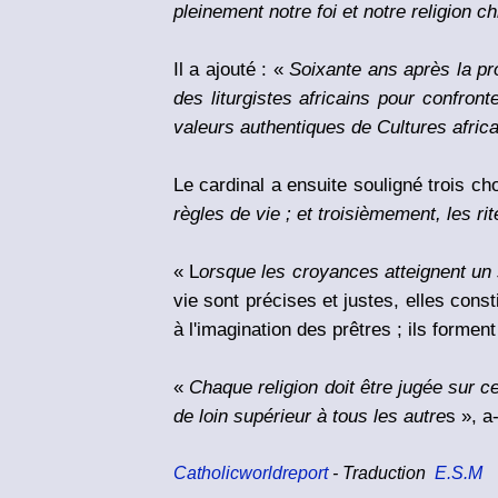
pleinement notre foi et notre religion c
Il a ajouté : «
Soixante ans après la pro
des liturgistes africains pour confront
valeurs authentiques de Cultures afric
Le cardinal a ensuite souligné trois ch
règles de vie ; et troisièmement, les rit
« L
orsque les croyances atteignent un 
vie sont précises et justes, elles consti
à l'imagination des prêtres ; ils forment
«
Chaque religion doit être jugée sur ce
de loin supérieur à tous les autre
s », a-
Catholicworldreport
- Traduction
E.S.M