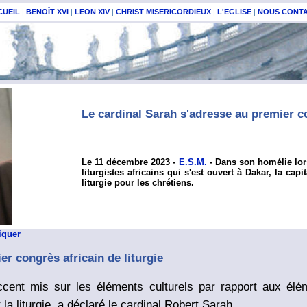
CUEIL
|
BENOÎT XVI
|
LEON XIV
|
CHRIST MISERICORDIEUX
|
L'EGLISE
|
NOUS CONT
Le cardinal Sarah s'adresse au premier co
Le 11 décembre 2023 -
E.S.M.
-
Dans son homélie lor
liturgistes africains qui s'est ouvert à Dakar, la ca
liturgie pour les chrétiens.
iquer
er congrès africain de liturgie
ccent mis sur les éléments culturels par rapport aux élém
 la liturgie, a déclaré le cardinal Robert Sarah.