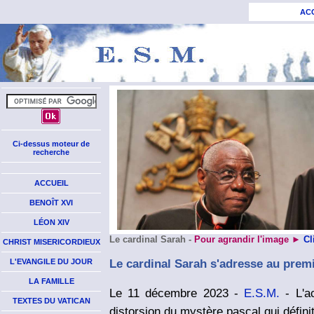
AC
Ci-dessus moteur de
recherche
ACCUEIL
BENOÎT XVI
LÉON XIV
Le cardinal Sarah
-
Pour agrandir l'image ►
Cl
CHRIST MISERICORDIEUX
Le cardinal Sarah s'adresse au premi
L'EVANGILE DU JOUR
LA FAMILLE
Le 11 décembre 2023 -
E.S.M.
- L'a
TEXTES DU VATICAN
distorsion du mystère pascal qui définit