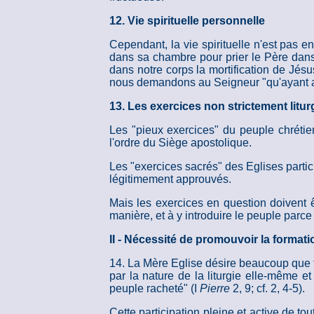
12. Vie spirituelle personnelle
Cependant, la vie spirituelle n'est pas e
dans sa chambre pour prier le Père dans l
dans notre corps la mortification de Jésu
nous demandons au Seigneur "qu'ayant agré
13. Les exercices non strictement litu
Les "pieux exercices" du peuple chrétien
l'ordre du Siège apostolique.
Les "exercices sacrés" des Eglises particu
légitimement approuvés.
Mais les exercices en question doivent ê
manière, et à y introduire le peuple parce 
II - Nécessité de promouvoir la formatio
14. La Mère Eglise désire beaucoup que to
par la nature de la liturgie elle-même et
peuple racheté" (I
Pierre
2, 9; cf. 2, 4-5).
Cette participation pleine et active de tou