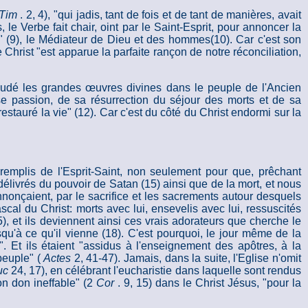
Tim
. 2, 4), "qui jadis, tant de fois et de tant de manières, avait
, le Verbe fait chair, oint par le Saint-Esprit, pour annoncer la
" (9), le Médiateur de Dieu et des hommes(10). Car c'est son
 Christ "est apparue la parfaite rançon de notre réconciliation,
éludé les grandes œuvres divines dans le peuple de l'Ancien
se passion, de sa résurrection du séjour des morts et de sa
restauré la vie" (12). Car c'est du côté du Christ endormi sur la
remplis de l'Esprit-Saint, non seulement pour que, prêchant
 délivrés du pouvoir de Satan (15) ainsi que de la mort, et nous
nnonçaient, par le sacrifice et les sacrements autour desquels
scal du Christ: morts avec lui, ensevelis avec lui, ressuscités
15), et ils deviennent ainsi ces vrais adorateurs que cherche le
u'à ce qu'il vienne (18). C'est pourquoi, le jour même de la
". Et ils étaient "assidus à l'enseignement des apôtres, à la
 peuple" (
Actes
2, 41-47). Jamais, dans la suite, l'Eglise n'omit
uc
24, 17), en célébrant l'eucharistie dans laquelle sont rendus
on don ineffable" (2
Cor
. 9, 15) dans le Christ Jésus, "pour la