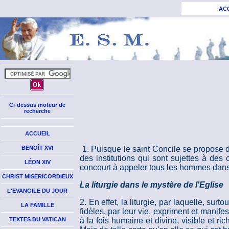
AC
Ci-dessus moteur de
recherche
ACCUEIL
BENOÎT XVI
1. Puisque le saint Concile se propose d
des institutions qui sont sujettes à des 
LÉON XIV
concourt à appeler tous les hommes dans le s
CHRIST MISERICORDIEUX
La liturgie dans le mystère de l'Eglise
L'EVANGILE DU JOUR
2. En effet, la liturgie, par laquelle, sur
LA FAMILLE
fidèles, par leur vie, expriment et manifes
TEXTES DU VATICAN
à la fois humaine et divine, visible et r