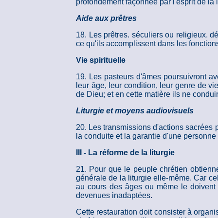
profondément façonnée par l'esprit de la l
Aide aux prêtres
18. Les prêtres. séculiers ou religieux.
ce qu'ils accomplissent dans les fonctions 
Vie spirituelle
19. Les pasteurs d'âmes poursuivront avec 
leur âge, leur condition, leur genre de vi
de Dieu; et en cette matière ils ne condui
Liturgie et moyens audiovisuels
20. Les transmissions d'actions sacrées par
la conduite et la garantie d'une personne
III - La réforme de la liturgie
21. Pour que le peuple chrétien obtienne
générale de la liturgie elle-même. Car cel
au cours des âges ou même le doivent s'i
devenues inadaptées.
Cette restauration doit consister à organise