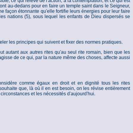
ible; ce qui relève de l'action, à la contemplation; et ce qui est
 sont au-dedans pour en faire un temple saint dans le Seigneur,
une façon étonnante qu'elle fortifie leurs énergies pour leur faire
les nations (5), sous lequel les enfants de Dieu dispersés se
peler les principes qui suivent et fixer des normes pratiques.
t autant aux autres rites qu'au seul rite romain, bien que les
agisse de ce qui, par la nature même des choses, affecte aussi
 considère comme égaux en droit et en dignité tous les rites
 souhaite que, là où il en est besoin, on les révise entièrement
 circonstances et les nécessités d'aujourd'hui.