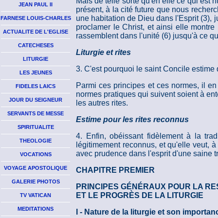
Mais de telle sorte qu'en elle ce qui est h
JEAN PAUL II
présent, à la cité future que nous recher
une habitation de Dieu dans l'Esprit (3), ju
FARNESE LOUIS-CHARLES
proclamer le Christ, et ainsi elle montr
ACTUALITE DE L'EGLISE
rassemblent dans l'unité (6) jusqu'à ce qu'
CATECHESES
Liturgie et rites
LITURGIE
3. C'est pourquoi le saint Concile estime q
LES JEUNES
Parmi ces principes et ces normes, il en 
FIDELES LAICS
normes pratiques qui suivent soient à ent
JOUR DU SEIGNEUR
les autres rites.
SERVANTS DE MESSE
Estime pour les rites reconnus
SPIRITUALITE
4. Enfin, obéissant fidèlement à la tra
THEOLOGIE
légitimement reconnus, et qu'elle veut, à 
avec prudence dans l'esprit d'une saine tr
VOCATIONS
VOYAGE APOSTOLIQUE
CHAPITRE PREMIER
GALERIE PHOTOS
PRINCIPES GÉNÉRAUX POUR LA R
ET LE PROGRÈS DE LA LITURGIE
TV VATICAN
MEDITATIONS
I - Nature de la liturgie et son importan