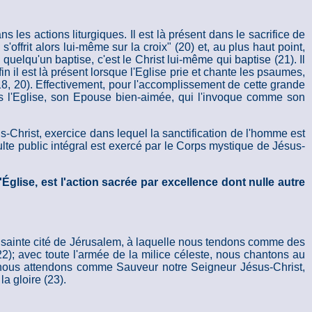
 les actions liturgiques. Il est là présent dans le sacrifice de
offrit alors lui-même sur la croix" (20) et, au plus haut point,
uelqu'un baptise, c'est le Christ lui-même qui baptise (21). Il
fin il est là présent lorsque l'Eglise prie et chante les psaumes,
18, 20). Effectivement, pour l'accomplissement de cette grande
urs l'Eglise, son Epouse bien-aimée, qui l'invoque comme son
us-Christ, exercice dans lequel la sanctification de l'homme est
ulte public intégral est exercé par le Corps mystique de Jésus-
'Église, est l'action sacrée par excellence dont nulle autre
 la sainte cité de Jérusalem, à laquelle nous tendons comme des
22); avec toute l'armée de la milice céleste, nous chantons au
; nous attendons comme Sauveur notre Seigneur Jésus-Christ,
a gloire (23).