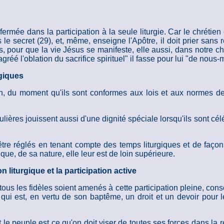
nfermée dans la participation à la seule liturgie. Car le chrétie
e secret (29), et, même, enseigne l'Apôtre, il doit prier sans 
s, pour que la vie Jésus se manifeste, elle aussi, dans notre ch
é l'oblation du sacrifice spirituel" il fasse pour lui "de nous-
rgiques
, du moment qu'ils sont conformes aux lois et aux normes de l
lières jouissent aussi d'une dignité spéciale lorsqu'ils sont cé
tre réglés en tenant compte des temps liturgiques et de façon 
que, de sa nature, elle leur est de loin supérieure.
n liturgique et la participation active
us les fidèles soient amenés à cette participation pleine, cons
 qui est, en vertu de son baptême, un droit et un devoir pour l
t le peuple est ce qu'on doit viser de toutes ses forces dans la res