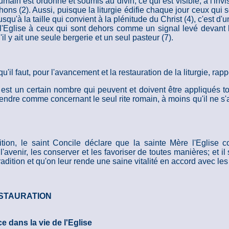
umain est ordonné et soumis au divin; ce qui est visible, à l'invis
chons (2). Aussi, puisque la liturgie édifie chaque jour ceux qui
squ'à la taille qui convient à la plénitude du Christ (4), c'est d'
e l'Eglise à ceux qui sont dehors comme un signal levé devant 
il y ait une seule bergerie et un seul pasteur (7).
u'il faut, pour l'avancement et la restauration de la liturgie, rap
est un certain nombre qui peuvent et doivent être appliqués tou
endre comme concernant le seul rite romain, à moins qu'il ne s'
dition, le saint Concile déclare que la sainte Mère l'Eglise
l'avenir, les conserver et les favoriser de toutes manières; et il
adition et qu'on leur rende une saine vitalité en accord avec les
ESTAURATION
ce dans la vie de l'Eglise