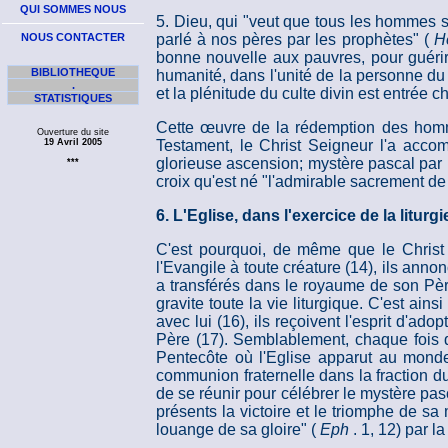
QUI SOMMES NOUS
5. Dieu, qui "veut que tous les hommes s
NOUS CONTACTER
parlé à nos pères par les prophètes" (
H
bonne nouvelle aux pauvres, pour guérir
BIBLIOTHEQUE
humanité, dans l'unité de la personne du V
.
et la plénitude du culte divin est entrée c
STATISTIQUES
Cette œuvre de la rédemption des homme
Ouverture du site
19 Avril 2005
Testament, le Christ Seigneur l'a acco
glorieuse ascension; mystère pascal par le
***
croix qu'est né "l'admirable sacrement de l
6. L'Eglise, dans l'exercice de la liturg
C'est pourquoi, de même que le Christ 
l'Evangile à toute créature (14), ils anno
a transférés dans le royaume de son Père
gravite toute la vie liturgique. C'est ai
avec lui (16), ils reçoivent l'esprit d'ad
Père (17). Semblablement, chaque fois q
Pentecôte où l'Eglise apparut au monde, 
communion fraternelle dans la fraction du 
de se réunir pour célébrer le mystère pasc
présents la victoire et le triomphe de s
louange de sa gloire" (
Eph
. 1, 12) par la