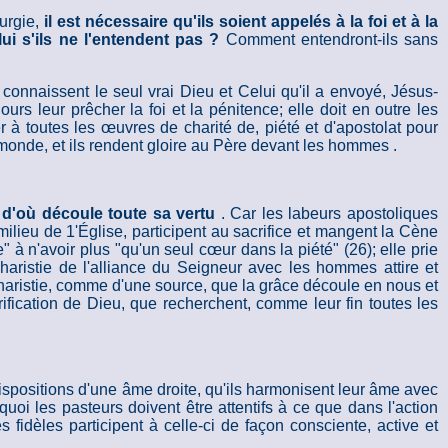
turgie,
il est nécessaire qu'ils soient appelés à la foi et à la
lui s'ils ne l'entendent pas ?
Comment entendront-ils sans
onnaissent le seul vrai Dieu et Celui qu'il a envoyé, Jésus-
urs leur prêcher la foi et la pénitence; elle doit en outre les
r à toutes les œuvres de charité de, piété et d'apostolat pour
 monde, et ils rendent gloire au Père devant les hommes .
e d'où découle toute sa vertu
. Car les labeurs apostoliques
ilieu de 1'Église, participent au sacrifice et mangent la Cène
à n'avoir plus "qu'un seul cœur dans la piété" (26); elle prie
ucharistie de l'alliance du Seigneur avec les hommes attire et
ucharistie, comme d'une source, que la grâce découle en nous et
rification de Dieu, que recherchent, comme leur fin toutes les
s dispositions d'une âme droite, qu'ils harmonisent leur âme avec
quoi les pasteurs doivent être attentifs à ce que dans l'action
s fidèles participent à celle-ci de façon consciente, active et