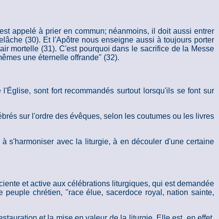
n est appelé à prier en commun; néanmoins, il doit aussi entrer
relâche (30). Et l'Apôtre nous enseigne aussi à toujours porter
air mortelle (31). C'est pourquoi dans le sacrifice de la Messe
mêmes une éternelle offrande" (32).
'Église, sont fort recommandés surtout lorsqu'ils se font sur
lébrés sur l'ordre des évêques, selon les coutumes ou les livres
à s'harmoniser avec la liturgie, à en découler d'une certaine
ciente et active aux célébrations liturgiques, qui est demandée
e peuple chrétien, "race élue, sacerdoce royal, nation sainte,
tauration et la mise en valeur de la liturgie. Elle est, en effet,