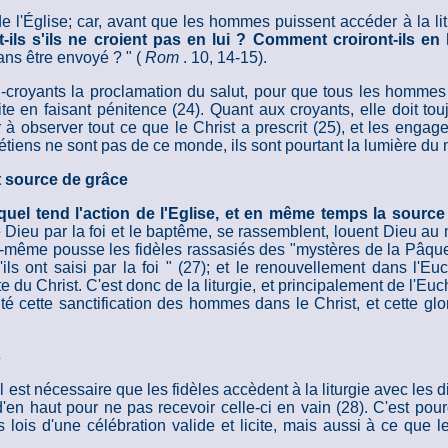
é de l'Église; car, avant que les hommes puissent accéder à la li
ils s'ils ne croient pas en lui ? Comment croiront-ils en 
ns être envoyé ? " (
Rom
. 10, 14-15).
-croyants la proclamation du salut, pour que tous les hommes c
te en faisant pénitence (24). Quant aux croyants, elle doit toujo
à observer tout ce que le Christ a prescrit (25), et les engage
étiens ne sont pas de ce monde, ils sont pourtant la lumière du
st source de grâce
auquel tend l'action de l'Eglise, et en même temps la sourc
Dieu par la foi et le baptême, se rassemblent, louent Dieu au m
e-même pousse les fidèles rassasiés des "mystères de la Pâque" 
'ils ont saisi par la foi " (27); et le renouvellement dans l'E
te du Christ. C'est donc de la liturgie, et principalement de l'E
té cette sanctification des hommes dans le Christ, et cette glo
s
, il est nécessaire que les fidèles accèdent à la liturgie avec le
 d'en haut pour ne pas recevoir celle-ci en vain (28). C'est pour
lois d'une célébration valide et licite, mais aussi à ce que le