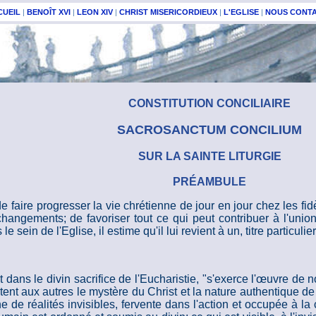
CUEIL
|
BENOÎT XVI
|
LEON XIV
|
CHRIST MISERICORDIEUX
|
L'EGLISE
|
NOUS CONT
CONSTITUTION CONCILIAIRE
SACROSANCTUM CONCILIUM
SUR LA SAINTE LITURGIE
PRÉAMBULE
e faire progresser la vie chrétienne de jour en jour chez les f
changements; de favoriser tout ce qui peut contribuer à l'union 
ein de l'Eglise, il estime qu'il lui revient à un, titre particulier,
tout dans le divin sacrifice de l'Eucharistie, "s'exerce l'œuvre d
tent aux autres le mystère du Christ et la nature authentique de l
iche de réalités invisibles, fervente dans l'action et occupée à 