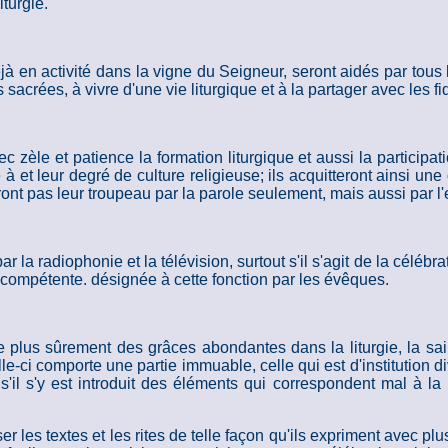
iturgie.
 déjà en activité dans la vigne du Seigneur, seront aidés par t
sacrées, à vivre d'une vie liturgique et à la partager avec les fi
zèle et patience la formation liturgique et aussi la participati
e à et leur degré de culture religieuse; ils acquitteront ainsi u
ront pas leur troupeau par la parole seulement, mais aussi par l
 la radiophonie et la télévision, surtout s'il s'agit de la célébra
 compétente. désignée à cette fonction par les évêques.
 plus sûrement des grâces abondantes dans la liturgie, la sain
le-ci comporte une partie immuable, celle qui est d'institution 
l s'y est introduit des éléments qui correspondent mal à la n
r les textes et les rites de telle façon qu'ils expriment avec plus