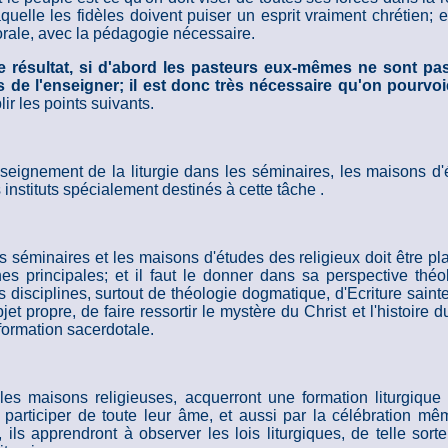
uelle les fidèles doivent puiser un esprit vraiment chrétien; e
orale, avec la pédagogie nécessaire.
ce résultat, si d'abord les pasteurs eux-mêmes ne sont pa
s de l'enseigner; il est donc très nécessaire qu'on pourvoi
ir les points suivants.
seignement de la liturgie dans les séminaires, les maisons d'ét
instituts spécialement destinés à cette tâche .
s séminaires et les maisons d'études des religieux doit être pl
nes principales; et il faut le donner dans sa perspective théol
s disciplines, surtout de théologie dogmatique, d'Ecriture saint
 propre, de faire ressortir le mystère du Christ et l'histoire d
a formation sacerdotale.
les maisons religieuses, acquerront une formation liturgique à
se participer de toute leur âme, et aussi par la célébration m
, ils apprendront à observer les lois liturgiques, de telle sor