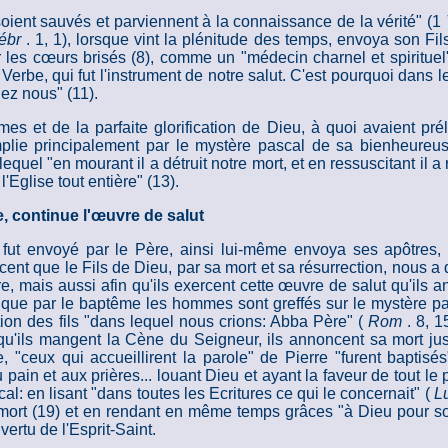
oient sauvés et parviennent à la connaissance de la vérité" (1
ébr
. 1, 1), lorsque vint la plénitude des temps, envoya son Fils
 les cœurs brisés (8), comme un "médecin charnel et spirituel
erbe, qui fut l'instrument de notre salut. C'est pourquoi dans le
hez nous" (11).
s et de la parfaite glorification de Dieu, à quoi avaient pr
mplie principalement par le mystère pascal de sa bienheureu
quel "en mourant il a détruit notre mort, et en ressuscitant il a 
'Eglise tout entière" (13).
ie, continue l'œuvre de salut
fut envoyé par le Père, ainsi lui-même envoya ses apôtres, 
ncent que le Fils de Dieu, par sa mort et sa résurrection, nous a
, mais aussi afin qu'ils exercent cette œuvre de salut qu'ils a
nsi que par le baptême les hommes sont greffés sur le mystère pa
option des fils "dans lequel nous crions: Abba Père" (
Rom
. 8, 
u'ils mangent la Cène du Seigneur, ils annoncent sa mort jusq
"ceux qui accueillirent la parole" de Pierre "furent baptisés
pain et aux prières... louant Dieu et ayant la faveur de tout le
al: en lisant "dans toutes les Ecritures ce qui le concernait" (
L
a mort (19) et en rendant en même temps grâces "à Dieu pour s
 vertu de l'Esprit-Saint.