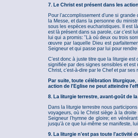
7. Le Christ est présent dans les actio
Pour l'accomplissement d'une si grande œuv
la Messe, et dans la personne du ministre,
sous les espèces eucharistiques. Il est l
est là présent dans sa parole, car c'est lu
lui qui a promis: "Là où deux ou trois so
œuvre par laquelle Dieu est parfaitemen
Seigneur et qui passe par lui pour rendre
C'est donc à juste titre que la liturgie e
signifiée par des signes sensibles et est
Christ, c'est-à-dire par le Chef et par se
Par suite, toute célébration liturgique
action de l'Eglise ne peut atteindre l'e
8. La liturgie terrestre, avant-goût de la
Dans la liturgie terrestre nous participo
voyageurs, où le Christ siège à la droit
Seigneur l'hymne de gloire; en vénéran
jusqu'à ce que lui-même se manifeste, lui 
9. La liturgie n'est pas toute l'activité d