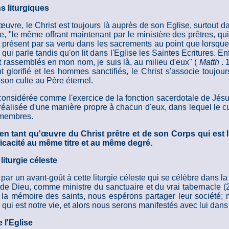
ns liturgiques
re, le Christ est toujours là auprès de son Eglise, surtout dans
 "le même offrant maintenant par le ministère des prêtres, qui s'
à présent par sa vertu dans les sacrements au point que lorsque q
i qui parle tandis qu'on lit dans l'Eglise les Saintes Ecritures. En
nt rassemblés en mon nom, je suis là, au milieu d'eux" (
Matth
. 
t glorifié et les hommes sanctifiés, le Christ s'associe toujo
 son culte au Père éternel.
st considérée comme l'exercice de la fonction sacerdotale de Jés
 réalisée d'une manière propre à chacun d'eux, dans lequel le c
s membres.
, en tant qu'œuvre du Christ prêtre et de son Corps qui est l
fficacité au même titre et au même degré.
 liturgie céleste
ns par un avant-goût à cette liturgie céleste qui se célèbre dans
e de Dieu, comme ministre du sanctuaire et du vrai tabernacle (
t la mémoire des saints, nous espérons partager leur société
qui est notre vie, et alors nous serons manifestés avec lui dans l
e l'Eglise