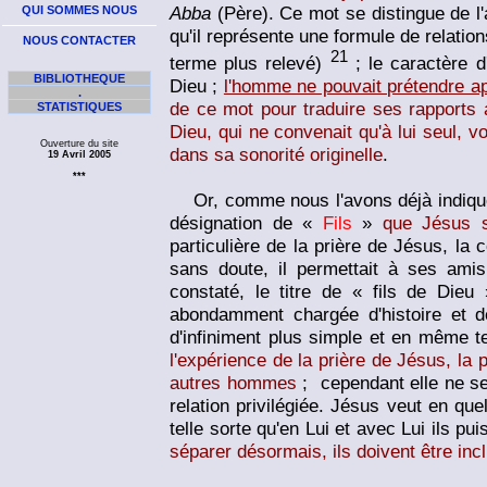
Abba
(Père). Ce mot se distingue de l'a
QUI SOMMES NOUS
qu'il représente une formule de relati
NOUS CONTACTER
21
terme plus relevé)
; le caractère d'
BIBLIOTHEQUE
Dieu ;
l'homme ne pouvait prétendre ap
.
de ce mot pour traduire ses rapports a
STATISTIQUES
Dieu, qui ne convenait qu'à lui seul, v
Ouverture du site
dans sa sonorité originelle
.
19 Avril 2005
***
Or, comme nous l'avons déjà indiqué,
désignation de «
Fils
»
que Jésus s
particulière de la prière de Jésus, la 
sans doute, il permettait à ses ami
constaté, le titre de « fils de Die
abondamment chargée d'histoire et de
d'infiniment plus simple et en même
l'expérience de la prière de Jésus, la 
autres hommes
; cependant elle ne se
relation privilégiée. Jésus veut en que
telle sorte qu'en Lui et avec Lui ils p
séparer désormais, ils doivent être incl