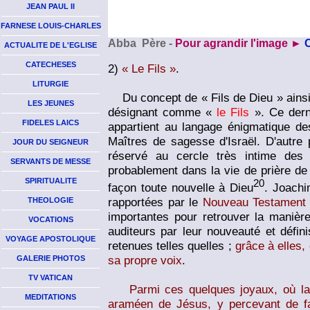
JEAN PAUL II
FARNESE LOUIS-CHARLES
Abba Père
-
Pour agrandir l'image ►
ACTUALITE DE L'EGLISE
CATECHESES
2)
« Le Fils »
.
LITURGIE
Du concept de « Fils de Dieu » ainsi d
LES JEUNES
désignant comme «
le Fils
». Ce dern
FIDELES LAICS
appartient au langage énigmatique de
Maîtres de sagesse d'Israël. D'autre p
JOUR DU SEIGNEUR
réservé au cercle très intime des 
SERVANTS DE MESSE
probablement dans la vie de prière de
SPIRITUALITE
20
façon toute nouvelle à Dieu
. Joachi
rapportées par le
Nouveau Testament
THEOLOGIE
importantes pour retrouver la manière
VOCATIONS
auditeurs par leur nouveauté et définiss
VOYAGE APOSTOLIQUE
retenues telles quelles ;
grâce à elles,
sa propre voix
.
GALERIE PHOTOS
TV VATICAN
Parmi ces quelques joyaux, où la
MEDITATIONS
araméen de Jésus, y percevant de faç