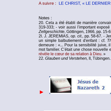
A suivre :
LE CHRIST, « LE DERNIE
Notes :
20. Cela a été établi de manière convai
319-333; - voir aussi l'important exposé
Zeltgeschichte
, Göttingen, 1966, pp. 15-6
2l. J. J
EREMIAS
,
op. cit.
, pp. 58-67. - J
un simple balbutiement d'enfant : cf.
T
demeure : «... Pour la sensibilité juive,
mot familier. C'était une chose nouvelle e
révèle le cœur de sa relation à Dieu.
»
22.
Glauben und Verstehen,
II, Tübingen.
►