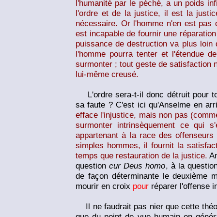
l'humanité par le péché, a un poids infi
l'ordre et de la justice, il est la jus
nécessaire. Or l'homme n'en est pas ca
est incapable de fournir une réparation 
puissance de destruction va plus loin 
l'homme pourra tenter et l'étendue de 
surmonter ; tout geste de satisfaction 
lui-même creusé.
L'ordre sera-t-il donc détruit pour to
sa faute ? C'est ici qu'Anselme en arr
efface l'injustice, mais non pas (comme
surmonter intrinsèquement ce qui s'
appartenant à la race des offenseurs 
simples hommes, il fournit la satisf
temps que restauration de la justice.
An
question
cur Deus homo
, à la questio
de façon déterminante le deuxième mill
mourir en croix
pour
réparer l'offense in
Il ne faudrait pas nier que cette théor
que du point de vue humain en généra