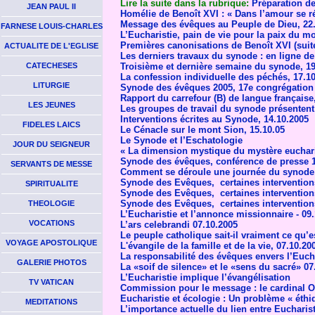
Lire la suite dans la rubrique:
Préparation de
JEAN PAUL II
Homélie de Benoît XVI : « Dans l’amour se ré
Message des évêques au Peuple de Dieu, 22
FARNESE LOUIS-CHARLES
L’Eucharistie, pain de vie pour la paix du m
Premières canonisations de Benoît XVI (suit
ACTUALITE DE L'EGLISE
Les derniers travaux du synode : en ligne de 
CATECHESES
Troisième et dernière semaine du synode, 19
La confession individuelle des péchés, 17.1
LITURGIE
Synode des évêques 2005, 17e congrégation 
Rapport du carrefour (B) de langue française
LES JEUNES
Les groupes de travail du synode présentent
Interventions écrites au Synode, 14.10.2005
FIDELES LAICS
Le Cénacle sur le mont Sion, 15.10.05
Le Synode et l’Eschatologie
JOUR DU SEIGNEUR
« La dimension mystique du mystère euchari
Synode des évêques, conférence de presse 1
SERVANTS DE MESSE
Comment se déroule une journée du synode 
Synode des Evêques, certaines interventions
SPIRITUALITE
Synode des Evêques, certaines interventions
Synode des Evêques, certaines interventions
THEOLOGIE
L’Eucharistie et l’annonce missionnaire - 09
VOCATIONS
L’ars celebrandi 07.10.2005
Le peuple catholique sait-il vraiment ce qu’e
VOYAGE APOSTOLIQUE
L'évangile de la famille et de la vie, 07.10.20
La responsabilité des évêques envers l’Eucha
GALERIE PHOTOS
La «soif de silence» et le «sens du sacré» 07
L’Eucharistie implique l’évangélisation
TV VATICAN
Commission pour le message : le cardinal Ou
Eucharistie et écologie : Un problème « éth
MEDITATIONS
L’importance actuelle du lien entre Eucharist