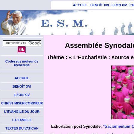
ACCUEIL
|
BENOÎT XVI
|
LEON XIV
|
CH
Assemblée Synodale 
Thème : « L’Eucharistie : source e
Ci-dessus moteur de
recherche
ACCUEIL
BENOÎT XVI
LÉON XIV
CHRIST MISERICORDIEUX
L'EVANGILE DU JOUR
LA FAMILLE
Exhortation post Synodale:
"Sacramentum Ca
TEXTES DU VATICAN