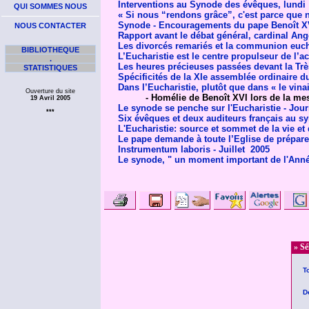
Interventions au Synode des évêques, lundi
QUI SOMMES NOUS
« Si nous “rendons grâce”, c'est parce que 
Synode - Encouragements du pape Benoît XV
NOUS CONTACTER
Rapport avant le débat général, cardinal Ang
Les divorcés remariés et la communion euch
BIBLIOTHEQUE
L’Eucharistie est le centre propulseur de l’ac
.
Les heures précieuses passées devant la Très
STATISTIQUES
Spécificités de la XIe assemblée ordinaire d
Dans l’Eucharistie, plutôt que dans « le vinai
Ouverture du site
- Homélie de Benoît XVI lors de la mess
19 Avril 2005
Le synode se penche sur l'Eucharistie - Jour
***
Six évêques et deux auditeurs français au sy
L'Eucharistie: source et sommet de la vie et 
Le pape demande à toute l’Eglise de préparer
Instrumentum laboris - Juillet 2005
Le synode, " un moment important de l'Année 
» Sé
T
D