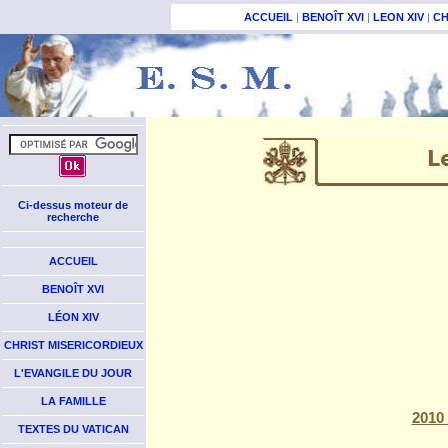
ACCUEIL
|
BENOÎT XVI
|
LEON XIV
|
CH
Ci-dessus moteur de
recherche
ACCUEIL
BENOÎT XVI
LÉON XIV
CHRIST MISERICORDIEUX
L'EVANGILE DU JOUR
LA FAMILLE
2010 
TEXTES DU VATICAN