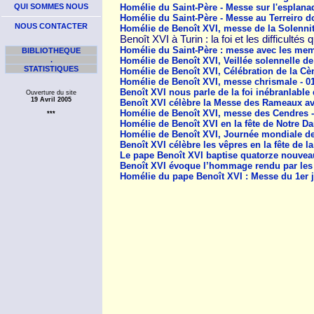
QUI SOMMES NOUS
Homélie du Saint-Père - Messe sur l'esplanad
Homélie du Saint-Père - Messe au Terreiro d
NOUS CONTACTER
Homélie de Benoît XVI, messe de la Solennité
Benoît XVI à Turin : la foi et les difficultés
Homélie du Saint-Père : messe avec les memb
BIBLIOTHEQUE
.
Homélie de Benoît XVI, Veillée solennelle de
STATISTIQUES
Homélie de Benoît XVI, Célébration de la Cè
Homélie de Benoît XVI, messe chrismale - 01
Benoît XVI nous parle de la foi inébranlable 
Ouverture du site
19 Avril 2005
Benoît XVI célèbre la Messe des Rameaux ave
Homélie de Benoît XVI, messe des Cendres -
***
Homélie de Benoît XVI en la fête de Notre D
Homélie de Benoît XVI, Journée mondiale de 
Benoît XVI célèbre les vêpres en la fête de l
Le pape Benoît XVI baptise quatorze nouveau
Benoît XVI évoque l’hommage rendu par les 
Homélie du pape Benoît XVI : Messe du 1er j