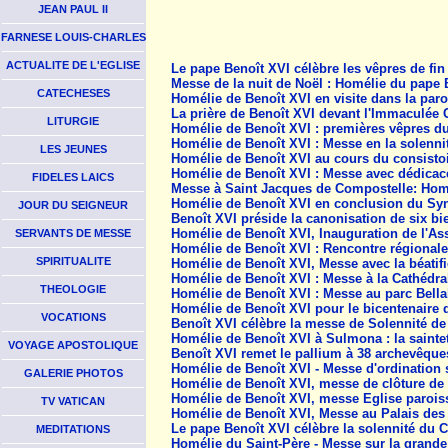
JEAN PAUL II
FARNESE LOUIS-CHARLES
ACTUALITE DE L'EGLISE
Le pape Benoît XVI célèbre les vêpres de fin
Messe de la nuit de Noël : Homélie du pape B
CATECHESES
Homélie de Benoît XVI en visite dans la par
La prière de Benoît XVI devant l'Immaculée
LITURGIE
Homélie de Benoît XVI : premières vêpres du
Homélie de Benoît XVI : Messe en la solennit
LES JEUNES
Homélie de Benoît XVI au cours du consistoir
Homélie de Benoît XVI : Messe avec dédicace 
FIDELES LAICS
Messe à Saint Jacques de Compostelle: Homél
Homélie de Benoît XVI en conclusion du Syn
JOUR DU SEIGNEUR
Benoît XVI préside la canonisation de six bi
Homélie de Benoît XVI, Inauguration de l'As
SERVANTS DE MESSE
Homélie de Benoît XVI : Rencontre régionale 
SPIRITUALITE
Homélie de Benoît XVI, Messe avec la béatif
Homélie de Benoît XVI : Messe à la Cathédra
THEOLOGIE
Homélie de Benoît XVI : Messe au parc Bell
Homélie de Benoît XVI pour le bicentenaire d
VOCATIONS
Benoît XVI célèbre la messe de Solennité de
Homélie de Benoît XVI à Sulmona : la sainte
VOYAGE APOSTOLIQUE
Benoît XVI remet le pallium à 38 archevêques
Homélie de Benoît XVI - Messe d'ordination s
GALERIE PHOTOS
Homélie de Benoît XVI, messe de clôture de l
Homélie de Benoît XVI, messe Eglise paroissia
TV VATICAN
Homélie de Benoît XVI, Messe au Palais des s
Le pape Benoît XVI célèbre la solennité du 
MEDITATIONS
Homélie du Saint-Père - Messe sur la grande 