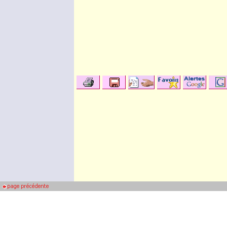
C'était aussi le 150e anniversaire de la p
Conception lors de l'une des «
apparitions
» 