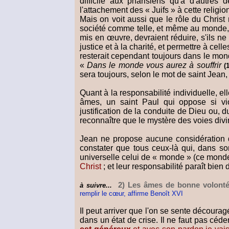
difficile aux pharisiens qu'à d'autres 
l'attachement des « Juifs » à cette religi
Mais on voit aussi que le rôle du Christ 
société comme telle, et même au monde, q
mis en œuvre, devraient réduire, s'ils n
justice et à la charité, et permettre à cell
resterait cependant toujours dans le mon
«
Dans le monde vous aurez à souffrir
(
sera toujours, selon le mot de saint Jean
Quant à la responsabilité individuelle, e
âmes, un saint Paul qui oppose si vi
justification de la conduite de Dieu ou, d
reconnaître que le mystère des voies di
Jean ne propose aucune considération d
constater que tous ceux-là qui, dans son
universelle celui de « monde » (ce monde
Christ
; et leur responsabilité paraît bien
2) Les âmes de bonne volonté 
à suivre...
remplir le cœur, affirme Benoît XVI
Il peut arriver que l'on se sente découra
dans un état de crise. Il ne faut pas cé