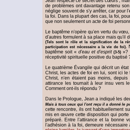
Jean respecte ce secret des cœurs ; mais
de problèmes ont davantage retenu son at
néglige souvent de s'y arrêter, car pour
la foi. Dans la plupart des cas, la foi, po
que non seulement un acte de foi person
Le baptême n'opère qu'en vertu du vœu, p
d'autres formulent à sa place mais qu'il 
(Tels sont le rôle et la signification de la 
. 
participation est nécessaire a la vie de foi)
baptême soit «
d'eau et d'esprit
»? 
(3-5)
réceptivité spirituelle positive du baptisé 
Le quatrième Évangile qui décrit un état
Christ, les actes de foi en lui, sont ici le
Christ, n'en étaient pas moins, depui
attirance les tournait à leur insu vers
Comment ont-ils répondu ?
Dans le Prologue, Jean a indiqué les de
Mais à tous ceux qui l'ont reçu il a donné le 
cette rencontre, ils ont habituellement s
mis en œuvre cette disposition qui porte
préparé. Entre l'attirance et la bonne v
l'adhésion à la foi, demeure nécessaire