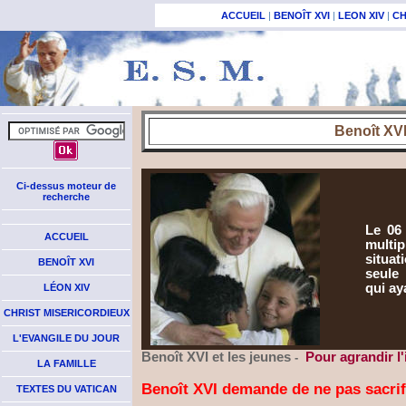
ACCUEIL
|
BENOÎT XVI
|
LEON XIV
|
CH
Benoît XVI
Ci-dessus moteur de
recherche
Le 06
ACCUEIL
multip
situa
BENOÎT XVI
seule 
qui ay
LÉON XIV
CHRIST MISERICORDIEUX
L'EVANGILE DU JOUR
Benoît XVI
et les jeunes
Pour agrandir l
-
LA FAMILLE
Benoît XVI demande de ne pas sacrif
TEXTES DU VATICAN