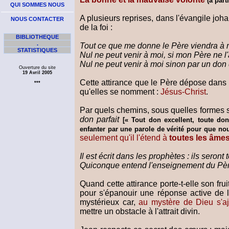
(à part
QUI SOMMES NOUS
A plusieurs reprises, dans l'évangile joh
NOUS CONTACTER
de la foi :
BIBLIOTHEQUE
.
Tout ce que me donne le Père viendra à 
STATISTIQUES
Nul ne peut venir à moi, si mon Père ne l'a
Nul ne peut venir à moi sinon par un don
Ouverture du site
19 Avril 2005
Cette attirance que le Père dépose dans l
***
qu'elles se nomment :
Jésus-Christ
.
Par quels chemins, sous quelles formes se
don parfait
[« Tout don excellent, toute do
enfanter par une parole de vérité pour que n
seulement qu'il l'étend à
toutes les âme
Il est écrit dans les prophètes : ils seron
Quiconque entend l'enseignement du Père 
Quand cette attirance porte-t-elle son fr
pour s'épanouir une réponse active de
mystérieux car,
au mystère de Dieu s'a
mettre un obstacle à l'attrait divin.