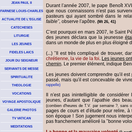
JEAN PAUL II
Durant l'année 2007, le pape Benoît XVI 
que nous connaissons n'est pas survenue
FARNESE LOUIS-CHARLES
pasteurs qui ayant sombré dans le rela
ACTUALITE DE L'EGLISE
faible",
observe l'apôtre.
(Mt 26, 41)
CATECHESES
C'est pourquoi en mars 2007, le Saint P
LITURGIE
des jeunes déclara que la jeunesse
éta
dans un monde de plus en plus éloigné d
LES JEUNES
FIDELES LAICS
(...) "Il est très compliqué de trouver, 
chrétienne
,
la vie de la foi
.
Les jeunes on
JOUR DU SEIGNEUR
chemin
. Le premier élément, indique Benoî
SERVANTS DE MESSE
Les jeunes doivent comprendre qu'il est
SPIRITUALITE
passé, mais qu'il est concevable de vivre
rappelle)
THEOLOGIE
VOCATIONS
Il n'est pas inintelligible de considé
jeunes, d'autant que l'apathie des beau
VOYAGE APOSTOLIQUE
(combien d'heures de T.V. par semaine ?, sans oubl
pages de cours et d'étude pour relire, à 
GALERIE PHOTOS
son époque ! Son jugement nous interpel
TV VATICAN
pas franchement amélioré la "bonne volont
MEDITATIONS
La bonne et la mauvaise volonté