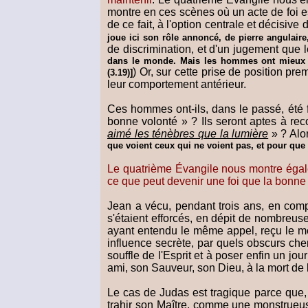
montre en ces scènes où un acte de foi 
de ce fait, à l'option centrale et décisive
joue ici son rôle annoncé, de pierre angulaire
de discrimination, et d'un jugement q
dans le monde. Mais les hommes ont mieux a
) Or, sur cette prise de position pr
(3.19)]
leur comportement antérieur.
Ces hommes ont-ils, dans le passé, été fi
bonne volonté » ? Ils seront aptes à reco
aimé les ténèbres que la lumière
» ? Alo
que voient ceux qui ne voient pas, et pour que 
Le quatrième Évangile nous montre égalem
ce que peut devenir une foi que la bonne 
Jean a vécu, pendant trois ans, en comp
s'étaient efforcés, en dépit de nombreus
ayant entendu le même appel, reçu le 
influence secrète, par quels obscurs chem
souffle de l'Esprit et à poser enfin un jou
ami, son Sauveur, son Dieu, à la mort de l
Le cas de Judas est tragique parce que, che
trahir son Maître, comme une monstrueuse 