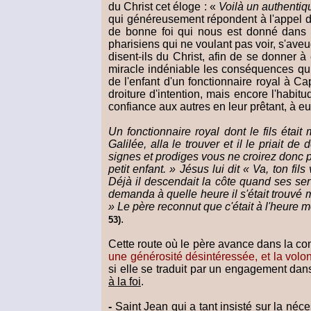
du Christ cet éloge : «
Voilà un authentiq
qui généreusement répondent à l'appel du 
de bonne foi qui nous est donné dans l'
pharisiens qui ne voulant pas voir, s'a
disent-ils du Christ, afin de se donner
miracle indéniable les conséquences qui 
de l'enfant d'un fonctionnaire royal à 
droiture d'intention, mais encore l'habit
confiance aux autres en leur prêtant, à eux
Un fonctionnaire royal dont le fils éta
Galilée, alla le trouver et il le priait d
signes et prodiges vous ne croirez donc 
petit enfant. » Jésus lui dit « Va, ton fil
Déjà il descendait la côte quand ses servi
demanda à quelle heure il s'était trouvé mie
» Le père reconnut que c'était à l'heure mêm
.
53)
Cette route où le père avance dans la con
une générosité désintéressée, et la volon
si elle se traduit par un engagement dan
à la foi
.
-
Saint Jean qui a tant insisté sur la néc