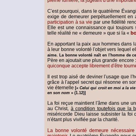
pleine lumière, la jugeant d'une importance
C'est pourquoi, dans le quatrième Évangil
exige de demeurer perpétuellement en a
participation à sa vie
par une fidélité re
Elle est une connaissance qui toujours 
telle réalité ne « demeure » que si la «
bo
En apportant la paix aux hommes dans la 
à leur bonne volonté l'objet vers lequel 
aime. La bonne volonté naît en l'homme de cet
Père en ajoutait une plus grande encore 
quiconque accepte librement d'être tourné
Il est trop aisé de deviner l'usage que l'h
grâce à l'appel secret qui résonne en son 
vie éternelle
[«
Celui qui croit en moi a la vie
en son nom
» (1.12)]
La foi reçue maintient l'âme dans une uni
au Christ,
à condition toutefois que l
miséricorde Dieu laisse subsister la fo
n'étant plus vivifiée par la charité.
La bonne volonté demeure nécessaire à
maintenir
. Le quatrième Évangile nous en