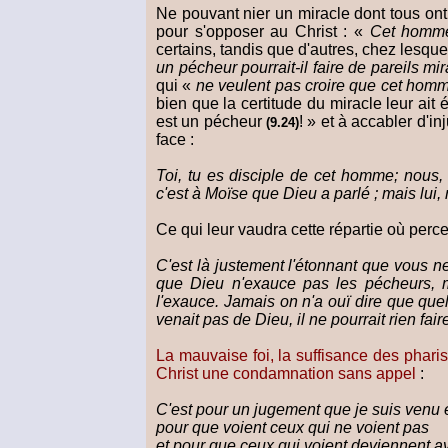
Ne pouvant nier un miracle dont tous ont
pour s'opposer au Christ : «
Cet homme 
certains, tandis que d'autres, chez lesqu
un pécheur pourrait-il faire de pareils mi
qui «
ne veulent pas croire que cet homme
bien que la certitude du miracle leur ai
est un pécheur
! » et à accabler d'i
(9.24)
face :
Toi, tu es disciple de cet homme; nous
c'est à Moïse que Dieu a parlé ; mais lui,
Ce qui leur vaudra cette répartie où perce 
C'est là justement l'étonnant que vous ne
que Dieu n'exauce pas les pécheurs, ma
l'exauce. Jamais on n'a ouï dire que que
venait pas de Dieu, il ne pourrait rien fair
La mauvaise foi, la suffisance des pharisi
Christ une condamnation sans appel
:
C'est pour un jugement que je suis venu
pour que voient ceux qui ne voient pas
et pour que ceux qui voient deviennent av