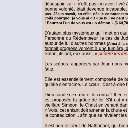
désespoir, car il n'eût pas cru avoir livré 
bonne volonté, était devenue incapable,
pas. Jésus savait, en effet, dès le commencement
voilà pourquoi je vous ai dit que nul ne peut 
! Pourtant l'un de vous est un démon » (6.64,70
D'autant plus mystérieux qu'il met en cau
Personne du Rédempteur, le cas de Jud
autour de lui d'autres hommes
[Ainsi à la 
fermait progressivement à une lumière, d
Satan, ils ont, eux aussi, «
préféré les té
Les scènes rapportées par Jean nous mon
faite.
Elle est essentiellement composée de bo
qu'elle s'enracine. Le cœur : c'est-à-dir
Dieu sonde ce cœur et le connaît. Il en en
est proposée la grâce de foi. S'il est «
vieillard Siméon, le Christ en venant da
« Vois, cet enfant doit amener la chute et
la contradiction... afin que se révèlent 
Il est bon le cœur de Nathanaël, qui bien