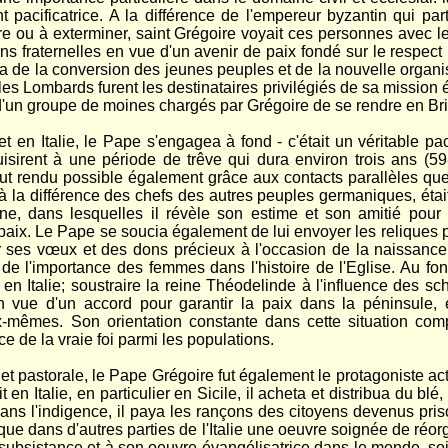
t pacificatrice. A la différence de l'empereur byzantin qui 
cre ou à exterminer, saint Grégoire voyait ces personnes avec 
ns fraternelles en vue d'un avenir de paix fondé sur le respect 
a de la conversion des jeunes peuples et de la nouvelle organis
les Lombards furent les destinataires privilégiés de sa mission
d'un groupe de moines chargés par Grégoire de se rendre en Brit
 en Italie, le Pape s'engagea à fond - c'était un véritable pac
sirent à une période de trêve qui dura environ trois ans (598
f fut rendu possible également grâce aux contacts parallèles qu
, à la différence des chefs des autres peuples germaniques, éta
ne, dans lesquelles il révèle son estime et son amitié pour 
 paix. Le Pape se soucia également de lui envoyer les reliques p
r ses vœux et des dons précieux à l'occasion de la naissance 
e l'importance des femmes dans l'histoire de l'Eglise. Au fon
en Italie; soustraire la reine Théodelinde à l'influence des sc
n vue d'un accord pour garantir la paix dans la péninsule
-mêmes. Son orientation constante dans cette situation com
ce de la vraie foi parmi les populations.
et pastorale, le Pape Grégoire fut également le protagoniste actif
 Italie, en particulier en Sicile, il acheta et distribua du blé, 
dans l'indigence, il paya les rançons des citoyens devenus pris
que dans d'autres parties de l'Italie une oeuvre soignée de réor
sa subsistance et à son oeuvre évangélisatrice dans le monde, so