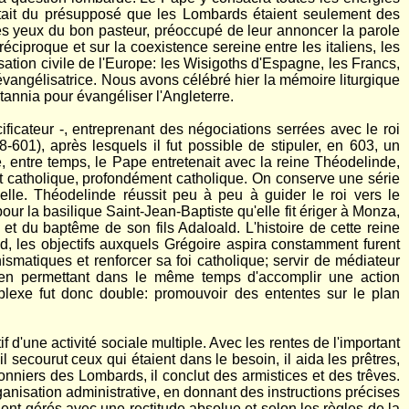
partait du présupposé que les Lombards étaient seulement des
les yeux du bon pasteur, préoccupé de leur annoncer la parole
réciproque et sur la coexistence sereine entre les italiens, les
ation civile de l'Europe: les Wisigoths d'Espagne, les Francs,
 évangélisatrice. Nous avons célébré hier la mémoire liturgique
annia pour évangéliser l'Angleterre.
ificateur -, entreprenant des négociations serrées avec le roi
-601), après lesquels il fut possible de stipuler, en 603, un
e, entre temps, le Pape entretenait avec la reine Théodelinde,
it catholique, profondément catholique. On conserve une série
elle. Théodelinde réussit peu à peu à guider le roi vers le
our la basilique Saint-Jean-Baptiste qu'elle fit ériger à Monza,
et du baptême de son fils Adaloald. L'histoire de cette reine
d, les objectifs auxquels Grégoire aspira constamment furent
hismatiques et renforcer sa foi catholique; servir de médiateur
, en permettant dans le même temps d'accomplir une action
plexe fut donc double: promouvoir des ententes sur le plan
 d'une activité sociale multiple. Avec les rentes de l'important
il secourut ceux qui étaient dans le besoin, il aida les prêtres,
onniers des Lombards, il conclut des armistices et des trêves.
ganisation administrative, en donnant des instructions précises
ient gérés avec une rectitude absolue et selon les règles de la