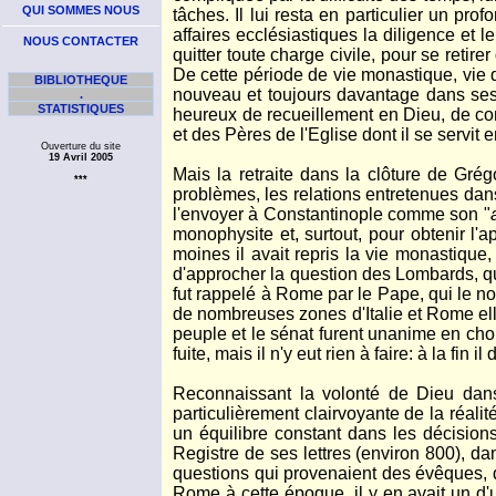
QUI SOMMES NOUS
tâches. Il lui resta en particulier un p
affaires ecclésiastiques la diligence et l
NOUS CONTACTER
quitter toute charge civile, pour se ret
De cette période de vie monastique, vie d
BIBLIOTHEQUE
nouveau et toujours davantage dans ses 
.
STATISTIQUES
heureux de recueillement en Dieu, de cons
et des Pères de l'Eglise dont il se servit
Ouverture du site
19 Avril 2005
Mais la retraite dans la clôture de Gr
***
problèmes, les relations entretenues dans
l'envoyer à Constantinople comme son "
monophysite et, surtout, pour obtenir l
moines il avait repris la vie monastique,
d'approcher la question des Lombards, qu
fut rappelé à Rome par le Pape, qui le nom
de nombreuses zones d'Italie et Rome elle
peuple et le sénat furent unanime en choi
fuite, mais il n'y eut rien à faire: à la fin i
Reconnaissant la volonté de Dieu dans 
particulièrement clairvoyante de la réalité
un équilibre constant dans les décisio
Registre de ses lettres (environ 800), da
questions qui provenaient des évêques, de
Rome à cette époque, il y en avait un d'