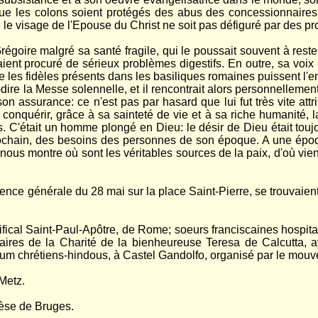
t que les colons soient protégés des abus des concessionnaires 
e visage de l'Epouse du Christ ne soit pas défiguré par des pr
Grégoire malgré sa santé fragile, qui le poussait souvent à rest
nt procuré de sérieux problèmes digestifs. En outre, sa voix étai
e les fidèles présents dans les basiliques romaines puissent l'en
à-dire la Messe solennelle, et il rencontrait alors personnellement 
on assurance: ce n'est pas par hasard que lui fut très vite attrib
 à conquérir, grâce à sa sainteté de vie et à sa riche humanité
es. C'était un homme plongé en Dieu: le désir de Dieu était tou
prochain, des besoins des personnes de son époque. A une époq
us montre où sont les véritables sources de la paix, d'où vient
dience générale du 28 mai sur la place Saint-Pierre, se trouvaie
tifical Saint-Paul-Apôtre, de Rome; soeurs franciscaines hospit
aires de la Charité de la bienheureuse Teresa de Calcutta, 
sium chrétiens-hindous, à Castel Gandolfo, organisé par le mou
Metz.
cèse de Bruges.