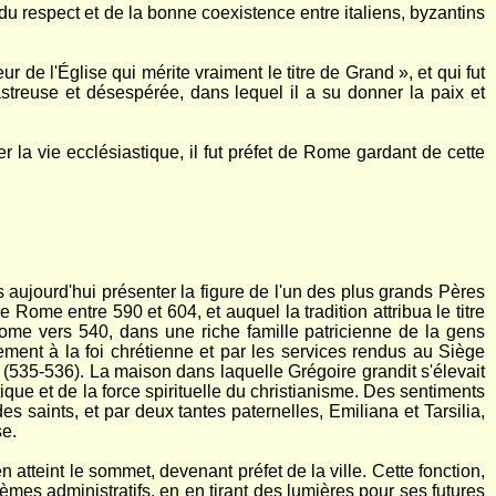
 du respect et de la bonne coexistence entre italiens, byzantins
e l'Église qui mérite vraiment le titre de Grand », et qui fut
euse et désespérée, dans lequel il a su donner la paix et
la vie ecclésiastique, il fut préfet de Rome gardant de cette
s aujourd'hui présenter la figure de l'un des plus grands Pères
 Rome entre 590 et 604, et auquel la tradition attribua le titre
ome vers 540, dans une riche famille patricienne de la gens
ment à la foi chrétienne et par les services rendus au Siège
it (535-536). La maison dans laquelle Grégoire grandit s'élevait
que et de la force spirituelle du christianisme. Des sentiments
s saints, et par deux tantes paternelles, Emiliana et Tarsilia,
se.
n atteint le sommet, devenant préfet de la ville. Cette fonction,
èmes administratifs, en en tirant des lumières pour ses futures