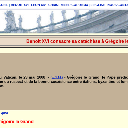
CUEIL
|
BENOÎT XVI
|
LEON XIV
|
CHRIST MISERICORDIEUX
|
L'EGLISE
|
NOUS CONT
Benoît XVI consacre sa catéchèse à Grégoire l
du Vatican, le 29 mai 2008 -
- Grégoire le Grand, le Pape prédic
(E.S.M.)
an du respect et de la bonne coexistence entre italiens, byzantins et lo
pe.
iquer
égoire le Grand