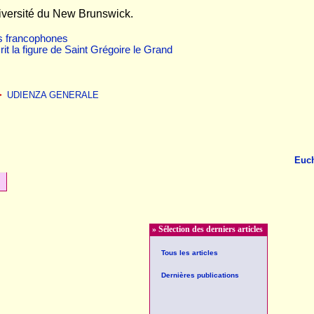
niversité du New Brunswick.
ns francophones
it la figure de Saint Grégoire le Grand
►
UDIENZA GENERALE
Euch
» Sélection des derniers articles
Tous les articles
Dernières publications