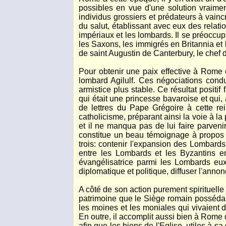
possibles en vue d'une solution vraimen
individus grossiers et prédateurs à vain
du salut, établissant avec eux des relatio
impériaux et les lombards. Il se préoccup
les Saxons, les immigrés en Britannia et 
de saint Augustin de Canterbury, le chef 
Pour obtenir une paix effective à Rome et
lombard Agilulf. Ces négociations condui
armistice plus stable. Ce résultat positi
qui était une princesse bavaroise et qui
de lettres du Pape Grégoire à cette rei
catholicisme, préparant ainsi la voie à la
et il ne manqua pas de lui faire parveni
constitue un beau témoignage à propos d
trois: contenir l'expansion des Lombards 
entre les Lombards et les Byzantins e
évangélisatrice parmi les Lombards eux
diplomatique et politique, diffuser l'annon
A côté de son action purement spirituelle 
patrimoine que le Siège romain possédait en
les moines et les moniales qui vivaient 
En outre, il accomplit aussi bien à Rome 
afin que les biens de l'Eglise, utiles à 