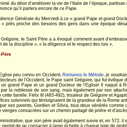
imé du désir d’améliorer la vie de l’Italie de l’époque, partisan
nonce qu’il parlera encore de ce Pape.
ience Générale du Mercredi à ce « grand Pape et grand Docteur d
 « près proche des besoins des gens dans une époque désastr
Grégoire, le Saint Père a a évoqué comment avant d'embrasser 
de la discipline », « la diligence et le respect des lois ».
t-Père
l'Eglise peu connu en Occident,
Romanos le Mélode
, je voudrai
 docteurs de l'Occident, le Pape saint Grégoire, qui fut évêque de
un grand Pape et un grand Docteur de l'Eglise! Il naquit à R
t par la noblesse de son sang, mais également par son attache
ette famille: Félix III (483-492), trisaïeul de Grégoire et Agap
ifices solennels qui témoignaient de la grandeur de la Rome anti
s par ses parents, Gordien et Silvia, tous deux vénérés comme de
e vierges consacrées sur un chemin partagé de prière et d'ascè
ministrative, que son père avait également suivie et, en 572, il e
ui permit de se consacrer à large échelle à chaque type de probl