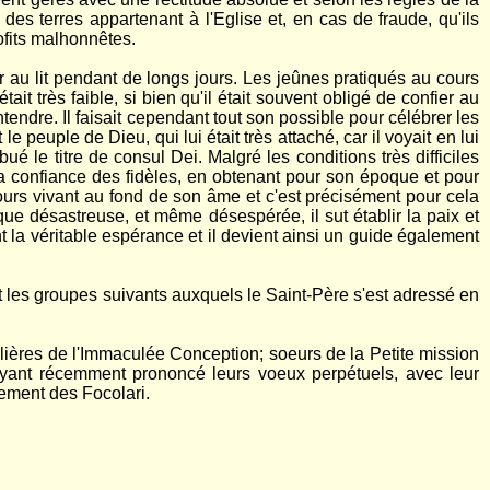
des terres appartenant à l'Eglise et, en cas de fraude, qu'ils
ofits malhonnêtes.
er au lit pendant de longs jours. Les jeûnes pratiqués au cours
t très faible, si bien qu'il était souvent obligé de confier au
tendre. Il faisait cependant tout son possible pour célébrer les
le peuple de Dieu, qui lui était très attaché, car il voyait en lui
ué le titre de consul Dei. Malgré les conditions très difficiles
, la confiance des fidèles, en obtenant pour son époque et pour
jours vivant au fond de son âme et c'est précisément pour cela
ue désastreuse, et même désespérée, il sut établir la paix et
 la véritable espérance et il devient ainsi un guide également
nt les groupes suivants auxquels le Saint-Père s'est adressé en
alières de l'Immaculée Conception; soeurs de la Petite mission
ayant récemment prononcé leurs voeux perpétuels, avec leur
vement des Focolari.