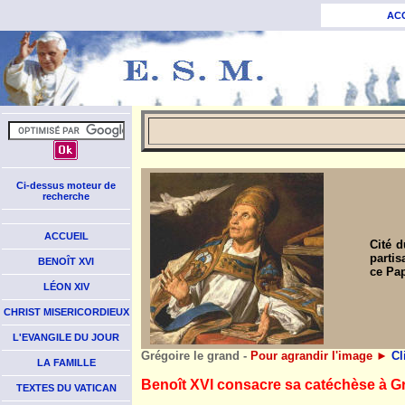
AC
Ci-dessus moteur de
recherche
ACCUEIL
Cité 
partis
BENOÎT XVI
ce Pa
LÉON XIV
CHRIST MISERICORDIEUX
L'EVANGILE DU JOUR
Grégoire le grand -
Pour agrandir l'image
►
Cl
LA FAMILLE
Benoît XVI consacre sa catéchèse à Gr
TEXTES DU VATICAN