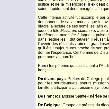
justice et de la miséricorde. Il exigeai
soient rapidement dédommagés, afin que l
Cette intense activité fut accomplie par 
des années de sa vie monastique lui avaie
diacre la lecture de ses homélies, afin qu
jours de fête
Missarum sollemnia
, c'est-
la référence autorisée à laquelle puiser s
dans lesquelles il dut œuvrer, il réussit
l'avenir des résultats vraiment grandios
qu'il était toujours très proche de son 
donner l'espérance. Cet homme de Dieu no
pour nous aujourd'hui.
Parmi les pèlerins qui assistaient à l'Au
français:
De divers pays
: Prêtres du Collège pon
pour les sourds-muets; soeurs missionn
famille; participants au troisième sympo
De France
: Paroisse Sainte-Thérèse de 
De Belgique
: Groupe de prêtres, du dio