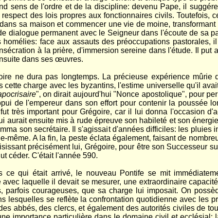
rofond sens de l'ordre et de la discipline: devenu Pape, il sug
e respect des lois propres aux fonctionnaires civils. Toutefois, c
irer dans sa maison et commencer une vie de moine, transformant
e dialogue permanent avec le Seigneur dans l'écoute de sa parole
homélies: face aux assauts des préoccupations pastorales, il
écration à la prière, d'immersion sereine dans l'étude. Il put 
 ensuite dans ses œuvres.
égoire ne dura pas longtemps. La précieuse expérience mûrie 
 cette charge avec les byzantins, l'estime universelle qu'il av
apocrisaire
", on dirait aujourd'hui "Nonce apostolique", pour p
'appui de l'empereur dans son effort pour contenir la poussée
 fut très important pour Grégoire, car il lui donna l'occasion 
i aurait ensuite mis à rude épreuve son habileté et son énergie
ma son secrétaire. Il s'agissait d'années difficiles: les pluies
-même. A la fin, la peste éclata également, faisant de nombreus
sissant précisément lui, Grégoire, pour être son Successeur sur 
l dut céder. C'était l'année 590.
ce qui était arrivé, le nouveau Pontife se mit immédiatemen
 avec laquelle il devait se mesurer, une extraordinaire capacité d
ns, parfois courageuses, que sa charge lui imposait. On pos
ns lesquelles se reflète la confrontation quotidienne avec les pr
s abbés, des clercs, et également des autorités civiles de tout o
une importance particulière dans le domaine civil et ecclésial: