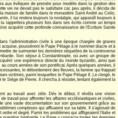
gérera aux évêques de prendre pour modèle dans la gestion des
ette vie ne devait pas le satisfaire car, peu après, il décida de
 la maison de famille dans le monastère Saint André au Celio.
, il lui restera toujours la nostalgie, qui apparaît toujours à
 la rappellera plusieurs fois dans ses écrits comme un temps
ainsi acquérir cette profonde connaissance de l'Ecriture Sainte
dans l'administration civile à une époque chargée de graves
ait acquise, poussèrent le Pape Pélage à le nommer diacre et à
ermettre de surmonter les dernières séquelles de la controverse
 lombarde. Son séjour à Constantinople, où avec un groupe de
d'acquérir une expérience directe du monde byzantin, ainsi que
 au cours années de son pontificat. Après quelques années, il
 incessantes, le débordement des fleuves, la famine qui frappait
es victimes, parmi lesquelles le Pape Pélage II. Le clergé, le
le Siège de Pierre. Il chercha à résister, tentant également la
t au travail avec zèle. Dès le début, il révéla une vision
e travail pour affronter les affaires ecclésiastiques et civiles,
sède une vaste documentation sur son gouvernement grâce au
oblèmes complexes qui affluaient sur sa table. Il s'agissait de
rdre et degré. Parmi les problèmes qui affligeaient l'Italie et
 la question lombarde. Le Pape y consacra toutes les énergies