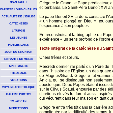
JEAN PAUL II
Grégoire le Grand, le Pape prédicateur, an
et lombards. Le Saint-Père Benoît XVI an
FARNESE LOUIS-CHARLES
Le pape Benoît XVI a donc consacré l'Aud
ACTUALITE DE L'EGLISE
« un homme plongé en Dieu », toujours
CATECHESES
l’espérance à son peuple ».
LITURGIE
En reconstruisant la biographie du Pape 
LES JEUNES
expérience « un sens profond de l’ordre et 
FIDELES LAICS
Texte intégral de la catéchèse du Sain
JOUR DU SEIGNEUR
Chers frères et sœurs,
SERVANTS DE MESSE
SPIRITUALITE
Mercredi dernier j'ai parlé d'un Père de 
dans l'histoire de l'Eglise, un des quatre
THEOLOGIE
de Magnus/Grand. Grégoire fut vraiment 
Anicia, qui se distinguait non seulemen
VOCATIONS
apostolique. Deux Papes étaient issus de c
VOYAGE APOSTOLIQUE
sur le Clivus Scauri, entourée par des éd
chrétiens élevés lui furent aussi inspiré
GALERIE PHOTOS
qui vécurent dans leur maison en tant qu
TV VATICAN
Grégoire entra très tôt dans la carrière ad
MEDITATIONS
compliquée par la difficulté des temps, l