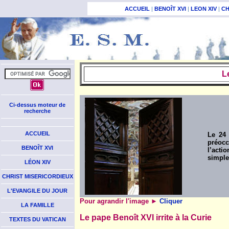
ACCUEIL
|
BENOÎT XVI
|
LEON XIV
|
CH
L
Ci-dessus moteur de
recherche
ACCUEIL
Le 24
préocc
BENOÎT XVI
l’acti
simple
LÉON XIV
CHRIST MISERICORDIEUX
L'EVANGILE DU JOUR
Pour agrandir l'image
►
Cliquer
LA FAMILLE
Le pape Benoît XVI irrite à la Curie
TEXTES DU VATICAN