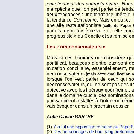
entretiennent des courants rivaux. No
n’empêche que l’on peut parler de tenda
deux tendances : une tendance libérale,
la tendance
Communio
. Mais en outre, 
une aile restaurationniste
e
(celle du Pape)
parfois, de « troisième voie » : elle co
progressiste » du Concile et sa remise en
Les « néoconservateurs »
Mais si ces hommes ont considéré qu’i
pontificat, beaucoup d’entre eux sont dep
mutation conciliaire, essentiellement,
néoconservateurs
(mais cette qualification 
lorsque l’on veut parler de ceux qui s
néoconservateurs, qui ne sont pas des li
objective avec les libéraux pour freiner,
dans le domaine crucial des nomination
puissamment installés à l’intérieur même d
vais évoquer dans un prochain dossier.
Abbé Claude BARTHE
(1)
Y a-t-il une opposition romaine au Pape B
(2)
Des personnages de haut rang prétendent