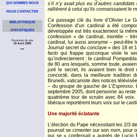
QUI SOMMES NOUS
s’il n’y avait plus eu d’autres candidats
rallièrent à celui qu’ils connaissaient le
NOUS CONTACTER
Ce passage clé du livre d’Olivier Le G
BIBLIOTHEQUE
Confession d’un cardinal a été compos
.
STATISTIQUES
développée est très exactement la même 
confession » de cardinal, montée – tr
Ouverture du site
cardinal, lui aussi anonyme – peut-être 
19 Avril 2005
Journal secret du conclave » des 18 et 1
***
facto
qui frappe quiconque viole le secre
qu’indirectement : le cardinal Pompedda 
de 80 ans lesquels, somme toute, avaient 
juré le secret, ils avaient bien le droit
concocté, dans la meilleure tradition d
Brunelli, vaticaniste des notices télévis
– du groupe de gauche de L’
Espresso
.
septembre 2005, dont personne au reste ne
quatrième tour de scrutin avec 84 voix.
libéraux reportèrent leurs voix sur le car
Une majorité éclatante
L’élection du Pape nécessitant les 2/3 de
pourrait se cimenter sur son nom, pour ob
qui se « confessait » auprès de Lucio 