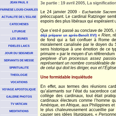
JEAN PAUL II
3e partie : 19 avril 2005, La significati
FARNESE LOUIS-CHARLES
Le 24 janvier 2009 -
Eucharistie Sacrem
préoccupant. Le cardinal Ratzinger sembl
ACTUALITE DE L'EGLISE
espoirs des plus libéraux qui espéraient 
CATECHESES
Que s’est-il passé au conclave de 2005, 
LITURGIE
«
Rien
, r
déjà préparer un après-Benoît XVI
)
LES JEUNES
de fond qui a fait confluer à Rome des
moralement canalisée par le doyen du S
FIDELES LAICS
sens historique à une émotion de ce typ
JOUR DU SEIGNEUR
primaire » par le moyen d’un référendum 
perplexe d’un processus assez passio
SERVANTS DE MESSE
représentant un nombre considérable de n
de celui qui doit les diriger, eux et l’Églis
SPIRITUALITE
THEOLOGIE
Une formidable inquiétude
VOCATIONS
En effet, aux termes des réunions card
VOYAGE APOSTOLIQUE
qu’alarmants sur l’état du sacerdoce ca
collège des cardinaux, tout était prati
GALERIE PHOTOS
cardinaux électeurs comme l’homme qui 
TV VATICAN
Amérique, en Afrique, aux Philippines et a
le plus chaleureusement accueillie par l
MEDITATIONS
causer ses idées liturgiques. «
Personne 