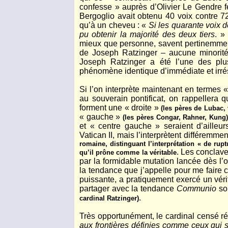
confesse » auprès d’Olivier Le Gendre f
Bergoglio avait obtenu 40 voix contre 72
qu’à un cheveu : «
Si les quarante voix d
pu obtenir la majorité des deux tiers
. »
mieux que personne, savent pertinemmen
de Joseph Ratzinger – aucune minorité 
Joseph Ratzinger a été l’une des plu
phénomène identique d’immédiate et irré
Si l’on interprète maintenant en termes 
au souverain pontificat, on rappellera
forment une « droite »
(les pères de Lubac,
« gauche »
(les pères Congar, Rahner, Kung
et « centre gauche » seraient d’ailleur
Vatican II, mais l’interprètent différemmen
romaine, distinguant l’interprétation « de rupt
. Les conclave
qu’il prône comme la véritable
par la formidable mutation lancée dès l’
la tendance que j’appelle pour me fair
puissante, a pratiquement exercé un vérit
partager avec la tendance
Communio
sou
.
cardinal Ratzinger)
Très opportunément, le cardinal censé r
aux frontières définies comme ceux qui s