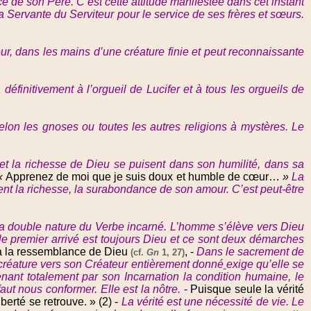
ce de son Père. C’est cette attitude manifestée dans cet instant
la Servante du Serviteur pour le service de ses frères et sœurs.
r, dans les mains d’une créature finie et peut reconnaissante
définitivement à l’orgueil de Lucifer et à tous les orgueils de
elon les gnoses ou toutes les autres religions à mystères. Le
et la richesse de Dieu se puisent dans son humilité, dans sa
«
Apprenez de moi que je suis doux et humble de cœur…
»
La
ent la richesse, la surabondance de son amour. C’est peut-être
 la double nature du Verbe incarné. L’homme s’élève vers Dieu
le premier arrivé est toujours Dieu et ce sont deux démarches
t à la ressemblance de Dieu
,
-
Dans le sacrement de
(cf.
Gn
1, 27)
a créature vers son Créateur entièrement donné
exige qu’elle se
nant totalement par son Incarnation la condition humaine, le
aut nous conformer. Elle est la nôtre.
-
Puisque seule la vérité
iberté se retrouve. »
(2) -
La vérité est une nécessité de vie. Le