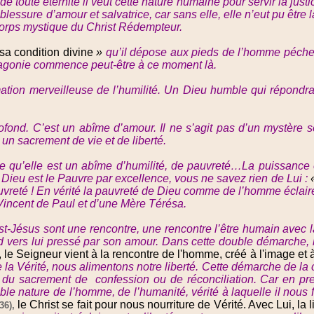
e toute éternité il veut cette nature humaine pour servir la justi
blessure d’amour et salvatrice, car sans elle, elle n’eut pu être 
e corps mystique du Christ Rédempteur.
 sa condition divine
»
qu’il dépose aux pieds de l’homme pécheu
 L’agonie commence peut-être à ce moment là.
limation merveilleuse de l’humilité. Un Dieu humble qui répondra 
rofond. C’est un abîme d’amour. Il ne s’agit pas d’un mystère s
 un sacrement de vie et de liberté.
e qu’elle est un abîme d’humilité, de pauvreté…La puissance 
ieu est le Pauvre par excellence, vous ne savez rien de Lui :
auvreté ! En vérité la pauvreté de Dieu comme de l’homme éclair
 Vincent de Paul et d’une Mère Térésa.
ist-Jésus sont une rencontre, une rencontre l’être humain avec
d vers lui pressé par son amour. Dans cette double démarche, 
, le Seigneur vient à la rencontre de l'homme, créé à l'image e
e la Vérité, nous alimentons notre liberté. Cette démarche de l
ts du sacrement de confession ou de réconciliation. Car en pre
le nature de l’homme, de l’humanité, vérité à laquelle il nous f
le Christ se fait pour nous nourriture de Vérité. Avec Lui, la l
36),