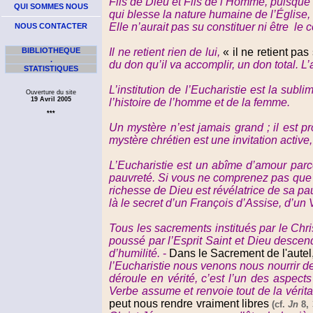
Fils de Dieu et Fils de l’Homme, puisque d
QUI SOMMES NOUS
qui blesse la nature humaine de l’Église, 
Elle n’aurait pas su constituer ni être l
NOUS CONTACTER
Il ne retient rien de lui,
« il ne retient pas
BIBLIOTHEQUE
.
du don qu’il va accomplir, un don total.
STATISTIQUES
L’institution de l’Eucharistie est la sub
Ouverture du site
19 Avril 2005
l’histoire de l’homme et de la femme.
***
Un mystère n’est jamais grand ; il est p
mystère chrétien est une invitation active,
L’Eucharistie est un abîme d’amour parc
pauvreté. Si vous ne comprenez pas que D
richesse de Dieu est révélatrice de sa p
là le secret d’un François d’Assise, d’un
Tous les sacrements institués par le Chr
poussé par l’Esprit Saint et Dieu descen
d’humilité
.
-
Dans le Sacrement de l'autel
l’Eucharistie nous venons nous nourrir d
déroule en vérité, c’est l’un des aspec
Verbe assume et renvoie tout de la véritab
peut nous rendre vraiment libres
(cf.
Jn
8, 