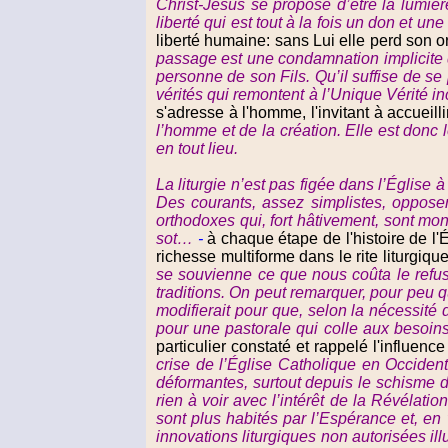
Christ-Jésus se propose d’être la lumière
liberté qui est tout à la fois un don et 
liberté humaine: sans Lui elle perd son ori
passage est une condamnation implicite d
personne de son Fils. Qu’il suffise de se
vérités qui remontent à l’Unique Vérité in
s'adresse à l'homme, l'invitant à accueill
l’homme et de la création. Elle est donc 
en tout lieu.
La liturgie n’est pas figée dans l’Église
Des courants, assez simplistes, opposent
orthodoxes qui, fort hâtivement, sont mo
sot…
-
à chaque étape de l'histoire de l'
richesse multiforme dans le rite liturgique
se souvienne ce que nous coûta le refus e
traditions. On peut remarquer, pour peu 
modifierait pour que, selon la nécessité
pour une pastorale qui colle aux besoins 
particulier constaté et rappelé l'influenc
crise de l’Église Catholique en Occident
déformantes, surtout depuis le schisme d
rien à voir avec l’intérêt de la Révélati
sont plus habités par l’Espérance et, en 
innovations liturgiques non autorisées illu