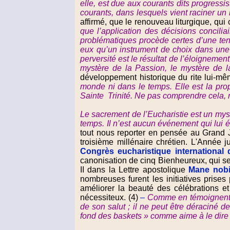
elle, est due aux courants dits progressi
courants, dans lesquels vient raciner un
affirmé, que le renouveau liturgique, qui
que l’application des décisions concilia
problématiques procède certes d’une tentat
eux qu’un instrument de choix dans une p
perversité est le résultat de l’éloignemen
mystère de la Passion, le mystère de l
développement historique du rite lui-même
monde ni dans le temps. Elle est la pro
Sainte Trinité. Ne pas comprendre cela, ne
Le sacrement de l’Eucharistie est un myst
temps. Il n’est aucun événement qui lui 
tout nous reporter en pensée au Grand Ju
troisième millénaire chrétien. L'Année 
Congrès eucharistique international 
canonisation de cinq Bienheureux, qui se
II dans la Lettre apostolique
Mane nob
nombreuses furent les initiatives prises 
améliorer la beauté des célébrations et 
nécessiteux. (4)
–
Comme en témoignent ce
de son salut ; il ne peut être déraciné d
fond des baskets » comme aime à le dire