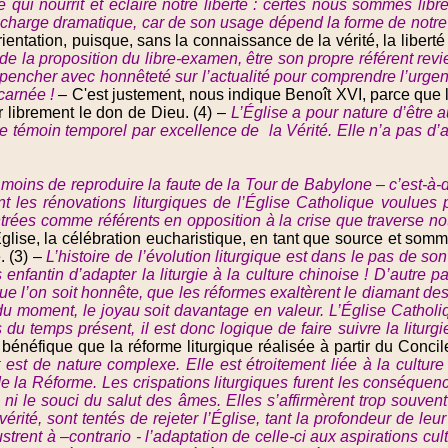
 qui nourrit et éclaire notre liberté : certes nous sommes libr
une charge dramatique, car de son usage dépend la forme de notre 
entation, puisque, sans la connaissance de la vérité, la liberté se
e la proposition du libre-examen, être son propre référent revi
 pencher avec honnêteté sur l’actualité pour comprendre l’urgen
carnée !
– C'est justement, nous indique Benoît XVI, parce que le
ir librement le don de Dieu. (4) –
L’Église a pour nature d’être au
le témoin temporel par excellence de la Vérité. Elle n’a pas d’
 à moins de reproduire la faute de la Tour de Babylone – c’est-à
 les rénovations liturgiques de l’Église Catholique voulues p
ntrées comme référents en opposition à la crise que traverse no
Église, la célébration eucharistique, en tant que source et somme
. (3) –
L’histoire de l’évolution liturgique est dans le pas de son
nfantin d’adapter la liturgie à la culture chinoise ! D’autre pa
que l’on soit honnête, que les réformes exaltèrent le diamant
 du moment, le joyau soit davantage en valeur. L’Église Catholi
du temps présent, il est donc logique de faire suivre la liturgi
e bénéfique que la réforme liturgique réalisée à partir du Concil
 est de nature complexe. Elle est étroitement liée à la culture
e la Réforme. Les crispations liturgiques furent les conséquenc
on ni le souci du salut des âmes. Elles s’affirmèrent trop souv
vérité, sont tentés de rejeter l’Église, tant la profondeur de 
strent à –contrario - l’adaptation de celle-ci aux aspirations cul