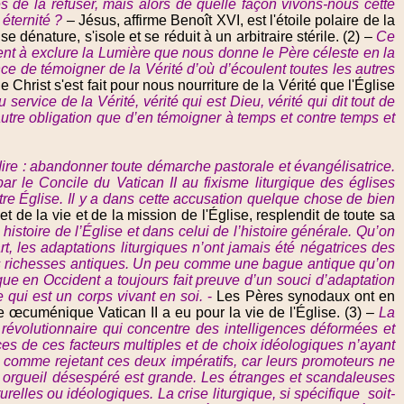
es de la refuser, mais alors de quelle façon vivons-nous cette
éternité ?
–
Jésus, affirme Benoît XVI, est l'étoile polaire de la
 dénature, s'isole et se réduit à un arbitraire stérile. (2) –
Ce
ent à exclure la Lumière que nous donne le Père céleste en la
ce de témoigner de la Vérité d’où d’écoulent toutes les autres
 Christ s'est fait pour nous nourriture de la Vérité que l'Église
 service de la Vérité, vérité qui est Dieu, vérité qui dit tout de
autre obligation que d’en témoigner à temps et contre temps et
-dire : abandonner toute démarche pastorale et évangélisatrice.
ar le Concile du Vatican II au fixisme liturgique des églises
tre Église. Il y a dans cette accusation quelque chose de bien
t de la vie et de la mission de l'Église, resplendit de toute sa
 histoire de l’Église et dans celui de l’histoire générale. Qu’on
rt, les adaptations liturgiques n’ont jamais été négatrices des
 des richesses antiques. Un peu comme une bague antique qu’on
que en Occident a toujours fait preuve d’un souci d’adaptation
e qui est un corps vivant en soi.
-
Les Pères synodaux ont en
e
œcuménique Vatican II a eu pour la vie de l'Église. (3) –
La
 révolutionnaire qui concentre des intelligences déformées et
es de ces facteurs multiples et de choix idéologiques n’ayant
ent comme rejetant ces deux impératifs, car leurs promoteurs ne
leur orgueil désespéré est grande. Les étranges et scandaleuses
turelles ou idéologiques. La crise liturgique, si spécifique soit-