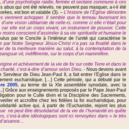
ure, d’une psychologie raidie, fermée et sectaire commune à ces
ns abus qui ont été relevés
,
ne peuvent pas masquer, a-t-il été
orées, est bon et valable (3). –
L’histoire de l’Église démontre
es viennent achopper. Il semble que le terreau favorisant les
’une vision utilitariste de celle-ci, comme ci elle n’était pour
car elle est un corps vivant, un instrument de pouvoir. Cette
u moins conscient d’assimiler à sa vie spirituelle et humaine le
lus par le Concile à l'intérieur de l'unité qui caractérise le
e par Notre Seigneur Jésus-Christ n’a pas sa finalité dans le
r de la meilleure manière au salut, à la contemplation de la
sangsue vit, indifférente, sur le corps d’un mammifère.
igine et achèvement de la vie de foi sur cette Terre et dans le
charité, c’est-à-dire d’amour selon Dieu.
-
Nous devons avant
erviteur de Dieu Jean-Paul II, a fait entrer l'Église dans le
tement eucharistique. […] Cette période, qui a débuté par le
bre 2005
, au terme de la XIe assemblée synodale, avec la
e: […] Grâce aux enseignements proposés par le Pape Jean-Paul
gation pour le Culte divin et la Discipline des Sacrements,
eiller et accroître chez les fidèles la foi eucharistique, pour
arité active qui, à partir de l'Eucharistie, rejoint les plus
ue ne peut être désolidarisé de la vie de l’humanité en quête
es, c’est-à-dire idéologiques sont ici renvoyées dans « le très
x d’aisance…