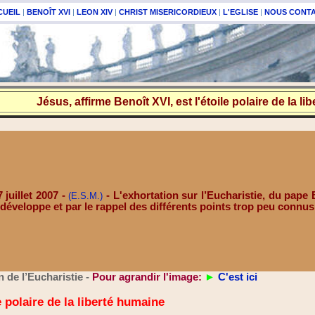
CUEIL
|
BENOÎT XVI
|
LEON XIV
|
CHRIST MISERICORDIEUX
|
L'EGLISE
|
NOUS CONT
Jésus, affirme Benoît XVI, est l'étoile polaire de la l
 juillet 2007 -
-
L'exhortation sur l’Eucharistie, du pape
(E.S.M.)
 développe et par le rappel des différents points trop peu connus 
 de l’Eucharistie -
Pour agrandir l'image:
►
C'est ici
e polaire de la liberté humaine