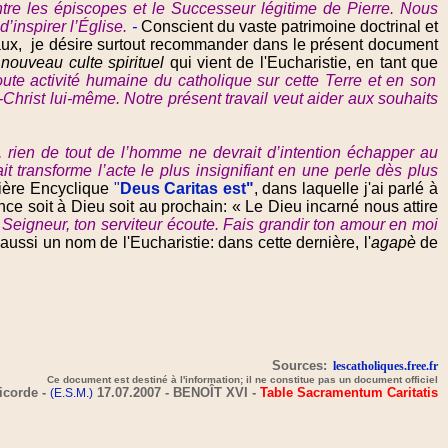
re les épiscopes et le Successeur légitime de Pierre. Nous
’inspirer l’Église.
-
Conscient du vaste patrimoine doctrinal et
daux, je désire surtout recommander dans le présent document
 nouveau culte spirituel
qui vient de l'Eucharistie, en tant que
oute activité humaine du catholique sur cette Terre et en son
-Christ lui-même. Notre présent travail veut aider aux souhaits
 rien de tout de
l’homme ne devrait d’intention échapper au
 transforme l’acte le plus insignifiant en une perle dès plus
mière Encyclique
"
Deus Caritas est"
, dans laquelle j'ai parlé à
nce soit à Dieu soit au prochain: « Le Dieu incarné nous attire
eigneur, ton serviteur écoute. Fais grandir ton amour en moi
ussi un nom de l'Eucharistie: dans cette dernière, l'
agapè
de
Sources:
lescatholiques.free.fr
Ce document est destiné à l'information; il ne constitue pas un document officiel
icorde -
17.07.2007 - BENOÎT XVI -
Table Sacramentum Caritatis
(E.S.M.)