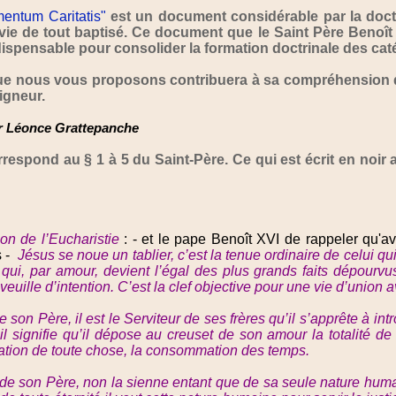
entum Caritatis"
est un document considérable par la doctri
 vie de tout baptisé. Ce document que le Saint Père Benoît
dispensable pour consolider la formation doctrinale des ca
 nous vous proposons contribuera à sa compréhension qu’i
igneur.
 Léonce Grattepanche
rrespond au § 1 à 5 du Saint-Père. Ce qui est écrit en noir
on de l’Eucharistie
: - et le pape Benoît XVI de rappeler qu'a
 -
Jésus se noue un tablier, c’est la tenue ordinaire de celui qui
s qui, par amour, devient l’égal des plus grands faits dépou
uille d’intention. C’est la clef objective pour une vie d’union 
e son Père, il est le Serviteur de ses frères qu’il s’apprête à in
l signifie qu’il dépose au creuset de son amour la totalité de
ation de toute chose, la consommation des temps.
té de son Père, non la sienne entant que de sa seule nature hum