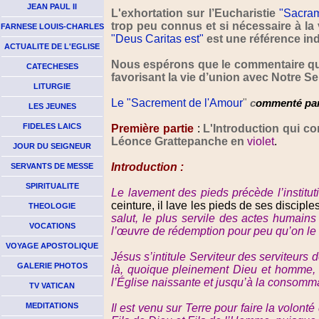
JEAN PAUL II
L'exhortation sur l’Eucharistie
"Sacram
trop peu connus et si nécessaire à la
FARNESE LOUIS-CHARLES
"Deus Caritas est"
est une référence in
ACTUALITE DE L'EGLISE
Nous espérons que le commentaire que
CATECHESES
favorisant la vie d’union avec Notre Se
LITURGIE
Le "Sacrement de l'Amour
"
c
ommenté par
LES JEUNES
FIDELES LAICS
Première partie
:
L'Introduction qui co
Léonce Grattepanche en
violet
.
JOUR DU SEIGNEUR
Introduction :
SERVANTS DE MESSE
SPIRITUALITE
Le lavement des pieds précède l’instituti
ceinture, il lave les pieds de ses disciples
THEOLOGIE
salut, le plus servile des actes humain
VOCATIONS
l’œuvre de rédemption pour peu qu’on le ve
VOYAGE APOSTOLIQUE
Jésus s’intitule Serviteur des serviteurs d
GALERIE PHOTOS
là, quoique pleinement Dieu et homme, i
l’Église naissante et jusqu’à la consomm
TV VATICAN
MEDITATIONS
Il est venu sur Terre pour faire la volon