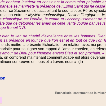
e bonheur intérieur en constatant la communion palpable ent
par elle se manifeste la présence de l’Esprit Saint qui ne cesse d
es sur ce Sacrement, et accueillant le souhait des Pères syno
elation entre le
Mystère eucharistique
,
l'action liturgique
et
le
ucharistique est l’entête, le centre et l’accomplissement de t
ifère que de détourner les âmes de cette vérité voulue par Jésus
pape Benoît XVI.
 bien le lien de charité d’excellence entre les hommes. Rien,
sa présence en tout ce que l’on est et en tout ce que l’on fait
entends mettre la présente Exhortation en relation avec ma pre
aristie pour souligner son rapport à l'amour chrétien, en référe
 d’amour de Dieu pour l’homme envers Dieu et son prochain. « S
 là, on comprend maintenant comment
agapè
est alors devenue a
ntinuer son œuvre en nous et à travers nous ».
(5)
tion
Eucharistie, sacrement de la misér