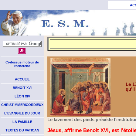
AC
Ci-dessus moteur de
recherche
ACCUEIL
Le 17
BENOÎT XVI
qu’il
LÉON XIV
CHRIST MISERICORDIEUX
L'EVANGILE DU JOUR
Le lavement des pieds précède l’institution
LA FAMILLE
Jésus, affirme Benoît XVI, est l'étoil
TEXTES DU VATICAN