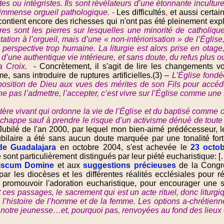
stes ou intégristes. Ils sont révélateurs d’une étonnante incult
 immense orgueil pathologique.
-
Les difficultés
,
et aussi certai
 contient encore des richesses qui n'ont pas été pleinement expl
ires sont les pierres sur lesquelles une minorité de catholiqu
ion à l’orgueil, mais d’une « non-intériorisation » de l’Église, d
erspective trop humaine. La liturgie est alors prise en otage, 
t d’une authentique vie intérieure, et sans doute, du refus plus o
a Croix
.
-
Concrètement, il s'agit de lire les changements vou
, sans introduire de ruptures artificielles.(3) –
L’Église fondé
position de Dieu aux vues des mérites de son Fils pour accéde
 pas l’admettre, l’accepter, c’est vivre sur l’Église comme une 
ère vivant qui ordonne la vie de l’Église et du baptisé comme or
échappe sauf à prendre le risque d’un activisme dénué de toute 
bilé de l'an 2000, par lequel mon bien-aimé prédécesseur, le S
jubilaire a été sans aucun doute marquée par une tonalité for
de Guadalajara
en octobre 2004, s'est achevée le
23 octo
 sont particulièrement distingués par leur piété eucharistiqu
iscum Domine
et aux
suggestions précieuses
de la Congré
par les diocèses et les différentes réalités ecclésiales pour rév
promouvoir l'adoration eucharistique, pour encourager une solid
s passages, le sacrement qui est un acte rituel, donc liturgiq
e l’histoire de l’homme et de la femme. Les options a-chrétienn
 notre jeunesse…et, pourquoi pas, renvoyées au fond des lieu