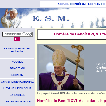
ACCUEIL
|
BENOÎT XVI
|
LEON XIV
|
CH
Homélie de Benoît XVI, Visite
Ci-dessus moteur de
recherche
ACCUEIL
Le 07
Carême
BENOÎT XVI
de la "
LÉON XIV
CHRIST MISERICORDIEUX
L'EVANGILE DU JOUR
Le pape Benoît XVI dans la paroisse de la «Sa
LA FAMILLE
Homélie de Benoît XVI, Visite dans la 
TEXTES DU VATICAN