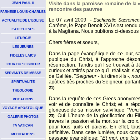
JEAN PAUL II
Visite dans la paroisse romaine de la 
rencontre des pauvres
FARNESE LOUIS-CHARLES
Le 07 avril 2009 -
Eucharistie Sacrement
ACTUALITE DE L'EGLISE
Carême, le Pape Benoît XVI s'est rendu e
CATECHESES
à la Magliana. Nous publions ci-dessous 
LITURGIE
Chers frères et soeurs,
LES JEUNES
Dans la page évangélique de ce jour, sa
FIDELES LAICS
publique du Christ, à l'approche dés
JOUR DU SEIGNEUR
résurrection. Tandis qu'il se trouvait à 
curieux et attirés par ce qu'Il réalisait, 
SERVANTS DE MESSE
de Galilée. "
Seigneur
- lui dirent-ils -,
nou
apôtres très proches du Seigneur, portant
SPIRITUALITE
.
21)
THEOLOGIE
Dans la requête de ces Grecs anonymes,
VOCATIONS
voir et de connaître le Christ; et la r
VOYAGE APOSTOLIQUE
glorieuse de sa mission salvifique. "
Voic
. Oui! L'heure de la glorification du
23)
GALERIE PHOTOS
travers la passion et la mort sur la croix.
TV VATICAN
pour tous, juifs et païens. En effet, tou
définitive. Dans cette lumière, nous co
MEDITATIONS
passage évangélique: "
Et moi, une fois 