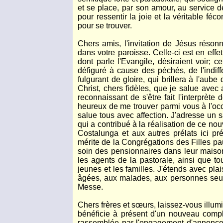
et se place, par son amour, au service de s
pour ressentir la joie et la véritable fé
pour se trouver.
Chers amis, l'invitation de Jésus réson
dans votre paroisse. Celle-ci est en eff
dont parle l'Evangile, désiraient voir; 
défiguré à cause des péchés, de l'indif
fulgurant de gloire, qui brillera à l'aub
Christ, chers fidèles, que je salue avec
reconnaissant de s'être fait l'interprète
heureux de me trouver parmi vous à l'occ
salue tous avec affection. J'adresse un sa
qui a contribué à la réalisation de ce no
Costalunga et aux autres prélats ici pr
mérite de la Congrégations des Filles pau
soin des pensionnaires dans leur maison
les agents de la pastorale, ainsi que to
jeunes et les familles. J'étends avec pl
âgées, aux malades, aux personnes seules
Messe.
Chers frères et sœurs, laissez-vous illum
bénéficie à présent d'un nouveau comple
rassemblée par l'engagement d'annoncer 