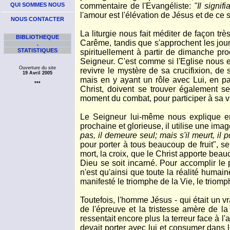
QUI SOMMES NOUS
commentaire de l'Evangéliste:
"Il signif
l'amour est l'élévation de Jésus et de ce s
NOUS CONTACTER
La liturgie nous fait méditer de façon t
BIBLIOTHEQUE
Carême, tandis que s'approchent les jou
.
STATISTIQUES
spirituellement à partir de dimanche p
Seigneur. C'est comme si l'Eglise nous e
Ouverture du site
revivre le mystère de sa crucifixion, d
19 Avril 2005
mais en y ayant un rôle avec Lui, en par
***
Christ, doivent se trouver également se
moment du combat, pour participer à sa vi
Le Seigneur lui-même nous explique en
prochaine et glorieuse, il utilise une imag
pas, il demeure seul; mais s'il meurt, il 
pour porter à tous beaucoup de fruit", se
mort, la croix, que le Christ apporte beauco
Dieu se soit incarné. Pour accomplir le pl
n'est qu'ainsi que toute la réalité humain
manifesté le triomphe de la Vie, le triomp
Toutefois, l'homme Jésus - qui était un 
de l'épreuve et la tristesse amère de la 
ressentait encore plus la terreur face à l
devait porter avec lui et consumer dans le