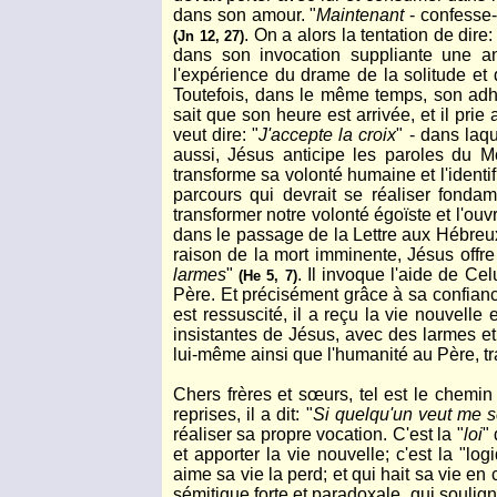
dans son amour. "
Maintenant
- confesse-t
. On a alors la tentation de dire:
(Jn 12, 27)
dans son invocation suppliante une ant
l'expérience du drame de la solitude et 
Toutefois, dans le même temps, son adhés
sait que son heure est arrivée, et il prie
veut dire: "
J'accepte la croix
" - dans laqu
aussi, Jésus anticipe les paroles du Mo
transforme sa volonté humaine et l'identi
parcours qui devrait se réaliser fonda
transformer notre volonté égoïste et l'ou
dans le passage de la Lettre aux Hébreu
raison de la mort imminente, Jésus offre
larmes
"
. Il invoque l'aide de Ce
(He 5, 7)
Père. Et précisément grâce à sa confiance 
est ressuscité, il a reçu la vie nouvelle
insistantes de Jésus, avec des larmes et d
lui-même ainsi que l'humanité au Père, t
Chers frères et sœurs, tel est le chemin
reprises, il a dit: "
Si quelqu'un veut me se
réaliser sa propre vocation. C'est la "
loi
"
et apporter la vie nouvelle; c'est la "l
aime sa vie la perd; et qui hait sa vie e
sémitique forte et paradoxale, qui souligne 