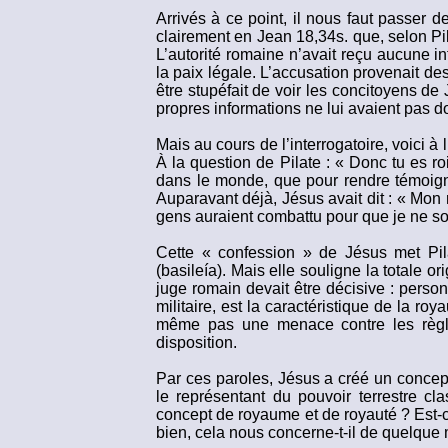
Arrivés à ce point, il nous faut passer d
clairement en Jean 18,34s. que, selon Pilat
L’autorité romaine n’avait reçu aucune i
la paix légale. L’accusation provenait d
être stupéfait de voir les concitoyens 
propres informations ne lui avaient pas d
Mais au cours de l’interrogatoire, voici à
À la question de Pilate : « Donc tu es roi 
dans le monde, que pour rendre témoigna
Auparavant déjà, Jésus avait dit : « Mo
gens auraient combattu pour que je ne soi
Cette « confession » de Jésus met Pila
(basileía). Mais elle souligne la totale or
juge romain devait être décisive : perso
militaire, est la caractéristique de la ro
même pas une menace contre les règle
disposition.
Par ces paroles, Jésus a créé un concep
le représentant du pouvoir terrestre c
concept de royaume et de royauté ? Est-c
bien, cela nous concerne-t-il de quelque