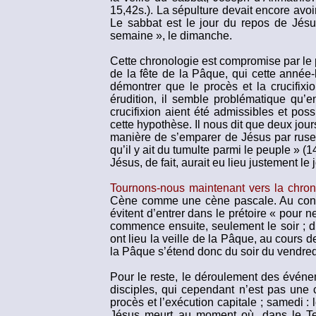
15,42s.). La sépulture devait encore avoi
Le sabbat est le jour du repos de Jésu
semaine », le dimanche.
Cette chronologie est compromise par le p
de la fête de la Pâque, qui cette année-
démontrer que le procès et la crucifixi
érudition, il semble problématique qu’en
crucifixion aient été admissibles et pos
cette hypothèse. Il nous dit que deux jour
manière de s’emparer de Jésus par ruse p
qu’il y ait du tumulte parmi le peuple » (
Jésus, de fait, aurait eu lieu justement le
Tournons-nous maintenant vers la chron
Cène comme une cène pascale. Au contrai
évitent d’entrer dans le prétoire « pour
commence ensuite, seulement le soir ; du
ont lieu la veille de la Pâque, au cours 
la Pâque s’étend donc du soir du vendredi
Pour le reste, le déroulement des évén
disciples, qui cependant n’est pas une c
procès et l’exécution capitale ; samedi :
Jésus meurt au moment où, dans le Te