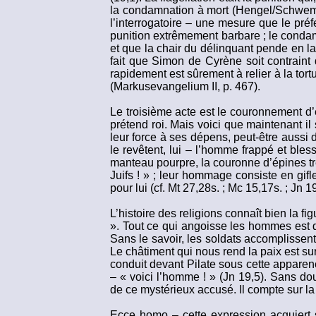
la condamnation à mort (Hengel/Schwemer
l’interrogatoire – une mesure que le préf
punition extrêmement barbare ; le condamn
et que la chair du délinquant pende en l
fait que Simon de Cyrène soit contraint
rapidement est sûrement à relier à la tort
(Markusevangelium II, p. 467).
Le troisième acte est le couronnement d’
prétend roi. Mais voici que maintenant il s
leur force à ses dépens, peut-être aussi d
le revêtent, lui – l’homme frappé et bles
manteau pourpre, la couronne d’épines tre
Juifs ! » ; leur hommage consiste en gifle
pour lui (cf. Mt 27,28s. ; Mc 15,17s. ; Jn 19
L’histoire des religions connaît bien la 
». Tout ce qui angoisse les hommes est d
Sans le savoir, les soldats accomplissent
Le châtiment qui nous rend la paix est sur
conduit devant Pilate sous cette apparenc
– « voici l’homme ! » (Jn 19,5). Sans dou
de ce mystérieux accusé. Il compte sur la
Ecce homo – cette expression acquiert