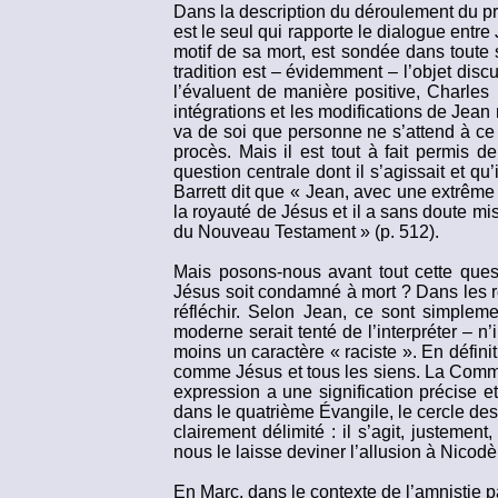
Dans la description du déroulement du pr
est le seul qui rapporte le dialogue entre
motif de sa mort, est sondée dans toute 
tradition est – évidemment – l’objet di
l’évaluent de manière positive, Charles
intégrations et les modifications de Jean ne
va de soi que personne ne s’attend à c
procès. Mais il est tout à fait permis d
question centrale dont il s’agissait et q
Barrett dit que « Jean, avec une extrême 
la royauté de Jésus et il a sans doute mi
du Nouveau Testament » (p. 512).
Mais posons-nous avant tout cette quest
Jésus soit condamné à mort ? Dans les r
réfléchir. Selon Jean, ce sont simplem
moderne serait tenté de l’interpréter – 
moins un caractère « raciste ». En définiti
comme Jésus et tous les siens. La Commun
expression a une signification précise et
dans le quatrième Évangile, le cercle des 
clairement délimité : il s’agit, justeme
nous le laisse deviner l’allusion à Nicodè
En Marc, dans le contexte de l’amnistie 