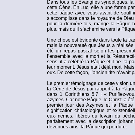
Dans tous les Évangiles synoptiques, la 
cette Cène. En Luc, elle a une forme par
cette pâque avec vous avant de souffrir
s’accomplisse dans le royaume de Dieu »
pour la dernière fois, mange la Pâque ha
plus, mais qu’il s’achemine vers la Pâque
Une chose est évidente dans toute la tra
mais la nouveauté que Jésus a réalisée
été un repas pascal selon les prescript
l’ensemble avec la mort et la Résurrect
sens, il a célébré la Pâque et il ne l’a p
leur moment, Jésus était déjà mort. Mais 
eux. De cette façon, l’ancien rite n’avait 
Le premier témoignage de cette vision uni
la Cène de Jésus par rapport à la Pâque
dans 1 Corinthiens 5,7 : « Purifiez-vo
azymes. Car notre Pâque, le Christ, a été
premier jour des Azymes et la Pâque s
signification christologique et existent
eux-mêmes, libérés du levain du péché
parfaitement avec la description johann
devenues ainsi la Pâque qui perdure.