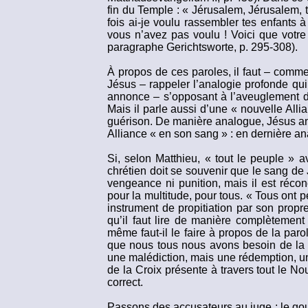
fin du Temple : « Jérusalem, Jérusalem, 
fois ai-je voulu rassembler tes enfants
vous n’avez pas voulu ! Voici que votre 
paragraphe Gerichtsworte, p. 295-308).
À propos de ces paroles, il faut – comme
Jésus – rappeler l’analogie profonde qu
annonce – s’opposant à l’aveuglement des
Mais il parle aussi d’une « nouvelle Allia
guérison. De manière analogue, Jésus an
Alliance « en son sang » : en dernière ana
Si, selon Matthieu, « tout le peuple » a
chrétien doit se souvenir que le sang de 
vengeance ni punition, mais il est récon
pour la multitude, pour tous. « Tous ont
instrument de propitiation par son propr
qu’il faut lire de manière complètement
même faut-il le faire à propos de la parol
que nous tous nous avons besoin de la fo
une malédiction, mais une rédemption, un
de la Croix présente à travers tout le N
correct.
Passons des accusateurs au juge : le gou