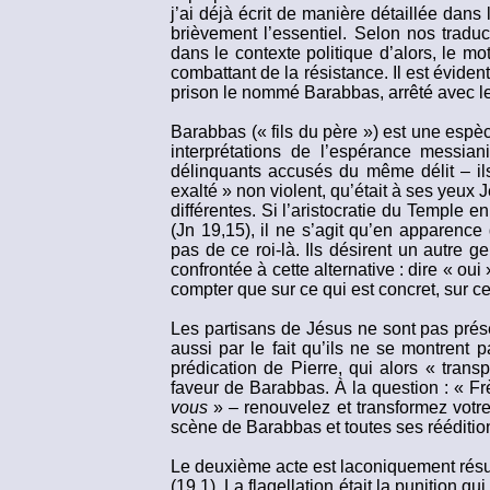
j’ai déjà écrit de manière détaillée dans l
brièvement l’essentiel. Selon nos tradu
dans le contexte politique d’alors, le mot 
combattant de la résistance. Il est évident
prison le nommé Barabbas, arrêté avec le
Barabbas (« fils du père ») est une espè
interprétations de l’espérance messian
délinquants accusés du même délit – ils 
exalté » non violent, qu’était à ses yeux 
différentes. Si l’aristocratie du Temple e
(Jn 19,15), il ne s’agit qu’en apparenc
pas de ce roi-là. Ils désirent un autre 
confrontée à cette alternative : dire « oui
compter que sur ce qui est concret, sur ce
Les partisans de Jésus ne sont pas prése
aussi par le fait qu’ils ne se montrent
prédication de Pierre, qui alors « tran
faveur de Barabbas. À la question : « Frè
vous
» – renouvelez et transformez votre m
scène de Barabbas et toutes ses réédition
Le deuxième acte est laconiquement résumé 
(19,1). La flagellation était la punition 