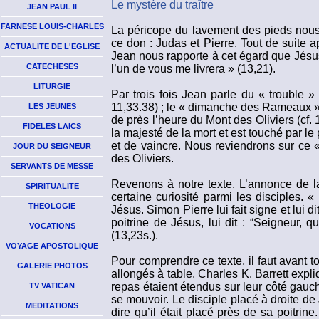
Le mystère du traître
JEAN PAUL II
FARNESE LOUIS-CHARLES
La péricope du lavement des pieds nous 
ce don : Judas et Pierre. Tout de suite
ACTUALITE DE L'EGLISE
Jean nous rapporte à cet égard que Jésus f
CATECHESES
l’un de vous me livrera » (13,21).
LITURGIE
Par trois fois Jean parle du « trouble 
11,33.38) ; le « dimanche des Rameaux »,
LES JEUNES
de près l’heure du Mont des Oliviers (cf. 
FIDELES LAICS
la majesté de la mort et est touché par l
et de vaincre. Nous reviendrons sur ce 
JOUR DU SEIGNEUR
des Oliviers.
SERVANTS DE MESSE
Revenons à notre texte. L’annonce de l
SPIRITUALITE
certaine curiosité parmi les disciples. «
THEOLOGIE
Jésus. Simon Pierre lui fait signe et lui d
poitrine de Jésus, lui dit : “Seigneur, 
VOCATIONS
(13,23s.).
VOYAGE APOSTOLIQUE
Pour comprendre ce texte, il faut avant tou
GALERIE PHOTOS
allongés à table. Charles K. Barrett expl
repas étaient étendus sur leur côté gauche 
TV VATICAN
se mouvoir. Le disciple placé à droite d
MEDITATIONS
dire qu’il était placé près de sa poitri