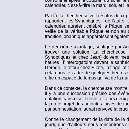
consommé après le coucher du soleil le s
calendrier, c’est-à-dire le mardi soir, et il
Par là, la chercheuse voit résolus deux 
rapportent les Synoptiques ; de l’autre, 
calendrier, auraient célébré la Pâque s
veille de la véritable Pâque et non au c
tradition johannique apparaissent égaleme
Le deuxième avantage, souligné par Ann
trouver une solution. La chercheuse 
Synoptiques et chez Jean) doivent met
heures : l’interrogatoire devant le sanhéd
Hérode, le retour chez Pilate, la flagellat
cela dans le cadre de quelques heures s
offre un espace de temps qui va de la nui
Dans ce contexte, la chercheuse montre 
il y a une succession précise des évén
datation transmise il resterait alors deux 
façon le projet des autorités juives de tue
par son hésitation, aurait renvoyé la cruci
Contre le changement de la date de la de
jeudi, que d’ailleurs nous rencontrons c