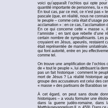
voici qu’apparaît l’ochlos qui opte pou
quantité importante de personnes, la « m
En tout cas, par ce mot, ce n’est pas « l
pascale (que, en réalité, nous ne connais
le peuple – comme cela était d’usage pour
acclamation » : en ce cas, l’acclamation 
En ce qui concerne cette « masse », il
l’amnistie ; en tant que rebelle d’une r
certain nombre de sympathisants. Les pa
croyaient en Jésus, apeurés, restaient c
était représentée de manière unilatérale
qui font autorité, entre en jeu effective
comme tel.
On trouve une amplification de l’ochlos 
de « tout le peuple », lui attribuant la d
pas un fait historique : comment le peup
mort de Jésus ? La réalité historique a
groupe des accusateurs est celui des cerc
« masse » des partisans de Barabbas se j
À cet égard, on peut sans doute donn
historiques – a voulu formuler une étiolog
dans la guerre judéo-romaine, dans la
Matthäusevangelium II, p. 459). Dans ce 