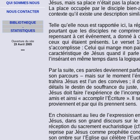
Jésus, mais sa place n’était pas la place 
QUI SOMMES NOUS
La place occupée par le disciple bien-
NOUS CONTACTER
contexte qu’il existe une description simil
BIBLIOTHEQUE
Telle qu’elle nous est rapportée ici, la r
.
pourtant que les disciples ne comprire
STATISTIQUES
repensant à cet événement, a donné à ce
ceux qui étaient présents. Le verset 18
Ouverture du site
19 Avril 2005
s’accomplisse : Celui qui mange mon pain,
***
caractéristique de Jésus quand il parle :
l’insérant en même temps dans la logique 
Par la suite, ces paroles deviennent parfa
son parcours – mais sur le moment l’é
trahira Jésus est l’un des convives ; il
détails le destin de souffrance du juste
Jésus doit faire l’expérience de l’incomp
amis et ainsi « accomplir l’Écriture ». I
proviennent et par qui ils prennent sens.
En choisissant au lieu de l’expression e
Jésus, dans son grand discours sur le
réception du sacrement eucharistique (c
reprise par Jésus comme prophétie conce
son ombre sur l’Église qui célèbre l’Euc