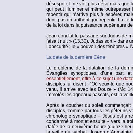
désespoir. Il ne voit plus désormais que l
qui peut illuminer et même outrepasser le
repentir qui n’arrive plus à espérer, ma
donc pas un authentique repentir. La certi
de la foi dans la puissance supérieure de 
Jean conclut le passage sur Judas de mani
faisait nuit » (13,30). Judas sort – dans un
l’obscurité ; le « pouvoir des ténèbres » l’a
La date de la dernière Cène
Le problème de la datation de la derni
Évangiles synoptiques, d’une part, et
essentiellement, offre à ce sujet une data
disciples lui disent : “Où veux-tu que nou
venu, il arrive avec les Douze » (Mc 14
immolés les agneaux pascals, est la veill
Après le coucher du soleil commençait 
disciples, comme par tous les pèlerins v
chronologie synoptique – Jésus est arrêt
condamné à mort et ensuite « vers la troi
datée de la neuvième heure (quinze heures
la veille du sabbat, Joseph d’Arimathie