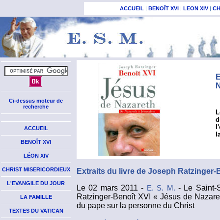
ACCUEIL
|
BENOÎT XVI
|
LEON XIV
|
CH
E
N
Ci-dessus moteur de
recherche
L
d
l
ACCUEIL
l
BENOÎT XVI
LÉON XIV
CHRIST MISERICORDIEUX
Extraits du livre de Joseph Ratzinger-
L'EVANGILE DU JOUR
Le 02 mars 2011 -
- Le Saint-
E. S. M.
Ratzinger-Benoît XVI « Jésus de Nazaret
LA FAMILLE
du pape sur la personne du Christ
TEXTES DU VATICAN