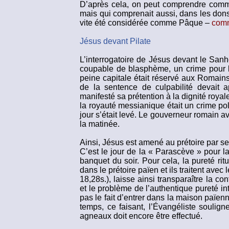
D’après cela, on peut comprendre comme
mais qui comprenait aussi, dans les dons 
vite été considérée comme Pâque –
comm
Jésus devant Pilate
L’interrogatoire de Jésus devant le Sanh
coupable de blasphème, un crime pour le
peine capitale était réservé aux Romains, 
de la sentence de culpabilité devait a
manifesté sa prétention à la dignité royale
la royauté messianique était un crime poli
jour s’était levé. Le gouverneur romain a
la matinée.
Ainsi, Jésus est amené au prétoire par se
C’est le jour de la « Parascève » pour l
banquet du soir. Pour cela, la pureté ri
dans le prétoire païen et ils traitent avec
18,28s.), laisse ainsi transparaître la co
et le problème de l’authentique pureté in
pas le fait d’entrer dans la maison païe
temps, ce faisant, l’Évangéliste soulig
agneaux doit encore être effectué.