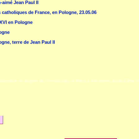
-aimé Jean Paul II
catholiques de France, en Pologne, 23.05.06
 XVI en Pologne
logne
gne, terre de Jean Paul II
roclamation du dogme de l'Immaculée, et Marie a elle-même déclaré être 