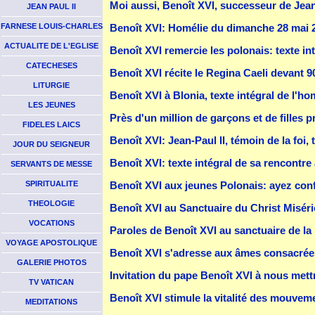
Moi aussi, Benoît XVI, successeur de Jean P
JEAN PAUL II
FARNESE LOUIS-CHARLES
Benoît XVI: Homélie du dimanche 28 mai 2
ACTUALITE DE L'EGLISE
Benoît XVI remercie les polonais: texte in
CATECHESES
Benoît XVI récite le Regina Caeli devant 9
LITURGIE
Benoît XVI à Blonia, texte intégral de l'ho
LES JEUNES
Près d'un million de garçons et de filles 
FIDELES LAICS
Benoît XVI: Jean-Paul II, témoin de la foi, 
JOUR DU SEIGNEUR
Benoît XVI: texte intégral de sa rencontre
SERVANTS DE MESSE
SPIRITUALITE
Benoît XVI aux jeunes Polonais: ayez conf
THEOLOGIE
Benoît XVI au Sanctuaire du Christ Miséri
VOCATIONS
Paroles de Benoît XVI au sanctuaire de la
VOYAGE APOSTOLIQUE
Benoît XVI s'adresse aux âmes consacrées
GALERIE PHOTOS
Invitation du pape Benoît XVI à nous mettr
TV VATICAN
Benoît XVI stimule la vitalité des mouvem
MEDITATIONS