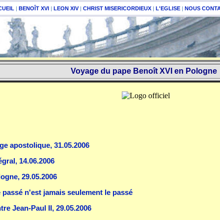
CUEIL
|
BENOÎT XVI
|
LEON XIV
|
CHRIST MISERICORDIEUX
|
L'EGLISE
|
NOUS CONT
Voyage du pape Benoît XVI en Pologne
ge apostolique, 31.05.2006
gral, 14.06.2006
logne, 29.05.2006
 passé n'est jamais seulement le passé
tre Jean-Paul II, 29.05.2006