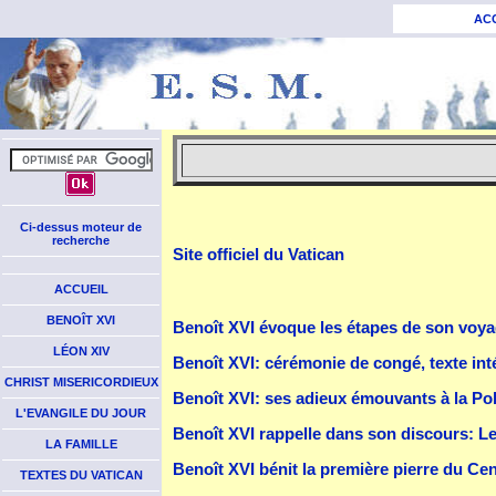
AC
Ci-dessus moteur de
recherche
Site officiel du Vatican
ACCUEIL
BENOÎT XVI
Benoît XVI évoque les étapes de son voya
LÉON XIV
Benoît XVI: cérémonie de congé, texte inté
CHRIST MISERICORDIEUX
Benoît XVI: ses adieux émouvants à la Po
L'EVANGILE DU JOUR
Benoît XVI rappelle dans son discours: Le
LA FAMILLE
Benoît XVI bénit la première pierre du Cen
TEXTES DU VATICAN