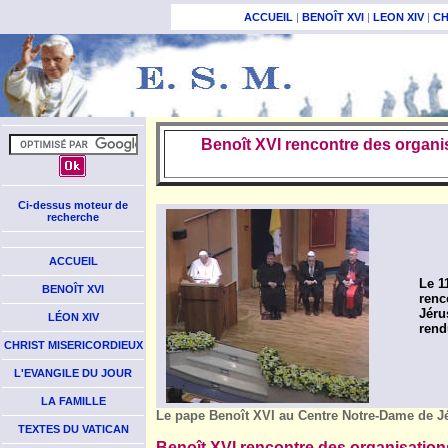
ACCUEIL
|
BENOÎT XVI
|
LEON XIV
|
CH
Benoît XVI rencontre des organis
Ci-dessus moteur de
recherche
ACCUEIL
Le 1
BENOÎT XVI
renc
Jéru
LÉON XIV
rend
CHRIST MISERICORDIEUX
L'EVANGILE DU JOUR
LA FAMILLE
Le pape Benoît XVI au Centre Notre-Dame de J
TEXTES DU VATICAN
Benoît XVI rencontre des organisation