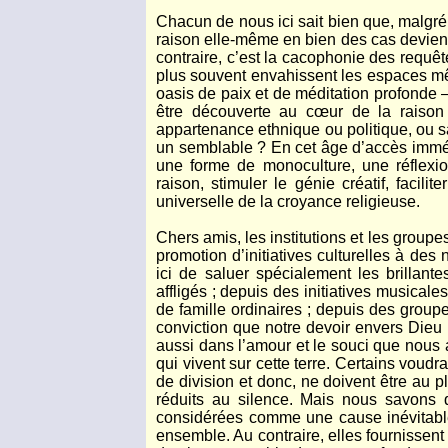
Chacun de nous ici sait bien que, malgré 
raison elle-même en bien des cas devient 
contraire, c’est la cacophonie des requê
plus souvent envahissent les espaces mê
oasis de paix et de méditation profonde 
être découverte au cœur de la raison 
appartenance ethnique ou politique, ou 
un semblable ? En cet âge d’accès imméd
une forme de monoculture, une réflexi
raison, stimuler le génie créatif, facili
universelle de la croyance religieuse.
Chers amis, les institutions et les group
promotion d’initiatives culturelles à de
ici de saluer spécialement les brillant
affligés ; depuis des initiatives musica
de famille ordinaires ; depuis des group
conviction que notre devoir envers Dieu
aussi dans l’amour et le souci que nous 
qui vivent sur cette terre. Certains voud
de division et donc, ne doivent être au 
réduits au silence. Mais nous savons q
considérées comme une cause inévitable 
ensemble. Au contraire, elles fournissent