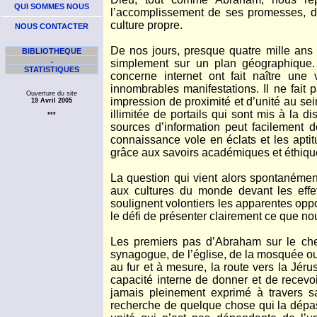
QUI SOMMES NOUS
l’accomplissement de ses promesses, dé
culture propre.
NOUS CONTACTER
De nos jours, presque quatre mille ans 
BIBLIOTHEQUE
.
simplement sur un plan géographique. C
STATISTIQUES
concerne internet ont fait naître une 
innombrables manifestations. Il ne fait
Ouverture du site
impression de proximité et d’unité au se
19 Avril 2005
illimitée de portails qui sont mis à la 
***
sources d’information peut facilement d
connaissance vole en éclats et les apti
grâce aux savoirs académiques et éthiq
La question qui vient alors spontanément 
aux cultures du monde devant les effe
soulignent volontiers les apparentes oppos
le défi de présenter clairement ce que n
Les premiers pas d’Abraham sur le chem
synagogue, de l’église, de la mosquée ou 
au fur et à mesure, la route vers la Jéru
capacité interne de donner et de recevoir
jamais pleinement exprimé à travers sa
recherche de quelque chose qui la dépas