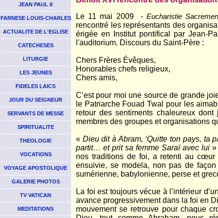
JEAN PAUL II
Le 11 mai 2009 -
Eucharistie Sacremen
FARNESE LOUIS-CHARLES
rencontré les représentants des organisa
ACTUALITE DE L'EGLISE
érigée en Institut pontifical par Jean-
l'auditorium
. Discours du Saint-Père :
CATECHESES
LITURGIE
Chers Frères Évêques,
Honorables chefs religieux,
LES JEUNES
Chers amis,
FIDELES LAICS
C’est pour moi une source de grande joie
JOUR DU SEIGNEUR
le Patriarche Fouad Twal pour les aimab
retour des sentiments chaleureux dont j
SERVANTS DE MESSE
membres des groupes et organisations q
SPIRITUALITE
«
Dieu dit à Abram, ‘Quitte ton pays, ta 
THEOLOGIE
partit… et prit sa femme Saraï avec lui
VOCATIONS
nos traditions de foi, a retenti au cœur
ensuivie, se modela, non pas de façon is
VOYAGE APOSTOLIQUE
sumérienne, babylonienne, perse et grec
GALERIE PHOTOS
La foi est toujours vécue à l’intérieur d
TV VATICAN
avance progressivement dans la foi en Di
mouvement se retrouve pour chaque croy
MEDITATIONS
Dieu, tout comme Abraham, nous ré