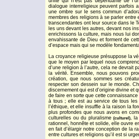
unité qui n’est pas dépendante de l’un
dialogue interreligieux peuvent parfois a
une ombre sur le sens commun d’adoratio
membres des religions à se parler entre e
transcendantes ont leur source dans le To
les uns devant les autres, devant nos ins
enrichissons la culture, mais nous lui do
envahissante de Dieu et forment de cett
d’espace mais qui se modèle fondamentalem
La croyance religieuse présuppose la véri
que le moyen par lequel nous comprenons
d’une religion à l’autre, cela ne devrai
la vérité. Ensemble, nous pouvons proc
création, que nous sommes ses créatur
respecter son dessein sur le monde. Ch
discernement qui est d’origine divine et 
de faire en sorte que cette connaissance p
à tous ; elle est au service de tous le
l’éthique, et elle insuffle à la raison la
plus profondes que nous avons en commu
culturelles ou du pluralisme
, l
(culturel)
rationnel, honnête et solide, elle ouvre e
en fait d’élargir notre conception de la 
entre cultures et religions qu’il est si ur