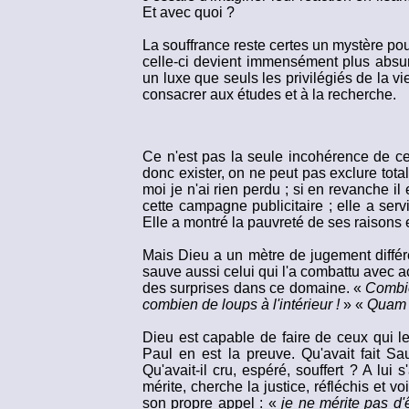
Et avec quoi ?
La souffrance reste certes un mystère pou
celle-ci devient immensément plus absu
un luxe que seuls les privilégiés de la vi
consacrer aux études et à la recherche.
Ce n'est pas la seule incohérence de cett
donc exister, on ne peut pas exclure totale
moi je n'ai rien perdu ; si en revanche i
cette campagne publicitaire ; elle a se
Elle a montré la pauvreté de ses raisons
Mais Dieu a un mètre de jugement différe
sauve aussi celui qui l'a combattu avec 
des surprises dans ce domaine. «
Combien
combien de loups à l'intérieur !
» «
Quam m
Dieu est capable de faire de ceux qui l
Paul en est la preuve. Qu'avait fait Sa
Qu'avait-il cru, espéré, souffert ? A lui
mérite, cherche la justice, réfléchis et vo
son propre appel : «
je ne mérite pas d'