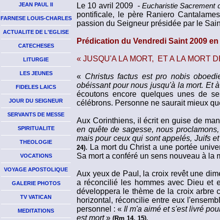
JEAN PAUL II
Le 10 avril 2009 -
Eucharistie Sacrement d
pontificale, le père Raniero Cantalames
FARNESE LOUIS-CHARLES
passion du Seigneur présidée par le Saint
ACTUALITE DE L'EGLISE
Prédication du Vendredi Saint 2009 en 
CATECHESES
« JUSQU'A LA MORT, ET A LA MORT D
LITURGIE
LES JEUNES
«
Christus factus est pro nobis oboe
obéissant pour nous jusqu'à la mort. Et à
FIDELES LAICS
écoutons encore quelques unes de se
JOUR DU SEIGNEUR
célébrons. Personne ne saurait mieux que
SERVANTS DE MESSE
Aux Corinthiens, il écrit en guise de man
SPIRITUALITE
en quête de sagesse, nous proclamons, no
mais pour ceux qui sont appelés, Juifs et
THEOLOGIE
. La mort du Christ a une portée unive
24)
Sa mort a conféré un sens nouveau à la
VOCATIONS
VOYAGE APOSTOLIQUE
Aux yeux de Paul, la croix revêt une dime
a réconcilié les hommes avec Dieu et e
GALERIE PHOTOS
développera le thème de la croix arbre co
TV VATICAN
horizontal, réconcilie entre eux l'ense
personnel : «
Il m'a aimé et s'est livré pou
MEDITATIONS
est mort
»
.
(Rm 14, 15)