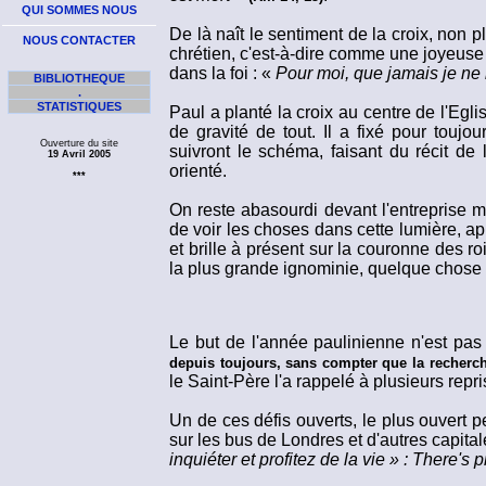
QUI SOMMES NOUS
De là naît le sentiment de la croix, non p
NOUS CONTACTER
chrétien, c'est-à-dire comme une joyeuse
dans la foi : «
Pour moi, que jamais je ne 
BIBLIOTHEQUE
.
STATISTIQUES
Paul a planté la croix au centre de l'Eglis
de gravité de tout. Il a fixé pour toujo
Ouverture du site
suivront le schéma, faisant du récit de 
19 Avril 2005
orienté.
***
On reste abasourdi devant l'entreprise me
de voir les choses dans cette lumière, apr
et brille à présent sur la couronne des r
la plus grande ignominie, quelque chose
Le but de l'année paulinienne n'est pas
depuis toujours, sans compter que la recherch
le Saint-Père l'a rappelé à plusieurs repr
Un de ces défis ouverts, le plus ouvert pe
sur les bus de Londres et d'autres capit
inquiéter et profitez de la vie » : There'