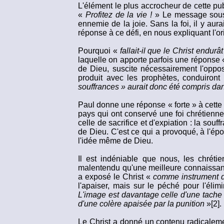
L'élément le plus accrocheur de cette pub
«
Profitez de la vie !
» Le message sous-
ennemie de la joie. Sans la foi, il y a
réponse à ce défi, en nous expliquant l'ori
Pourquoi «
fallait-il que le Christ endur
laquelle on apporte parfois une réponse « 
de Dieu, suscite nécessairement l'oppos
produit avec les prophètes, conduiront
souffrances » aurait donc été compris dans
Paul donne une réponse « forte » à cette 
pays qui ont conservé une foi chrétienne
celle de sacrifice et d'expiation : la souf
de Dieu. C'est ce qui a provoqué, à l'époq
l'idée même de Dieu.
Il est indéniable que nous, les chrétie
malentendu qu'une meilleure connaissance
a exposé le Christ «
comme instrument de
l'apaiser, mais sur le péché pour l'élim
L'image est davantage celle d'une tache c
d'une colère apaisée par la punition
»[2].
Le Christ a donné un contenu radicaleme