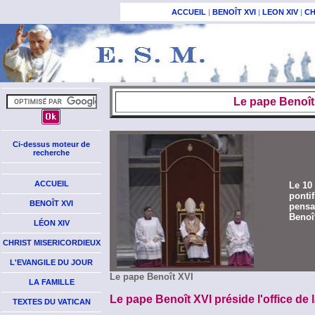
ACCUEIL
|
BENOÎT XVI
|
LEON XIV
|
CH
Le pape Benoît 
Ci-dessus moteur de
recherche
ACCUEIL
Le 10
ponti
BENOÎT XVI
pensa
Benoît
LÉON XIV
CHRIST MISERICORDIEUX
L'EVANGILE DU JOUR
Le pape Benoît XVI
LA FAMILLE
Le pape Benoît XVI préside l'office de
TEXTES DU VATICAN