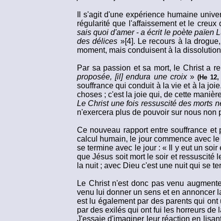
Il s'agit d'une expérience humaine univer
régularité que l'affaissement et le creux
sais quoi d'amer - a écrit le poète païen 
des délices
»[4]. Le recours à la drogue,
moment, mais conduisent à la dissolution
Par sa passion et sa mort, le Christ a re
proposée, [il] endura une croix
»
(He 12,
souffrance qui conduit à la vie et à la jo
choses ; c'est la joie qui, de cette manièr
Le Christ une fois ressuscité des morts n
n'exercera plus de pouvoir sur nous non 
Ce nouveau rapport entre souffrance et p
calcul humain, le jour commence avec le m
se termine avec le jour : « Il y eut un soir 
que Jésus soit mort le soir et ressuscité l
la nuit ; avec Dieu c'est une nuit qui se te
Le Christ n'est donc pas venu augmenter 
venu lui donner un sens et en annoncer la
est lu également par des parents qui ont 
par des exilés qui ont fui les horreurs de 
J'essaie d'imaginer leur réaction en lisan