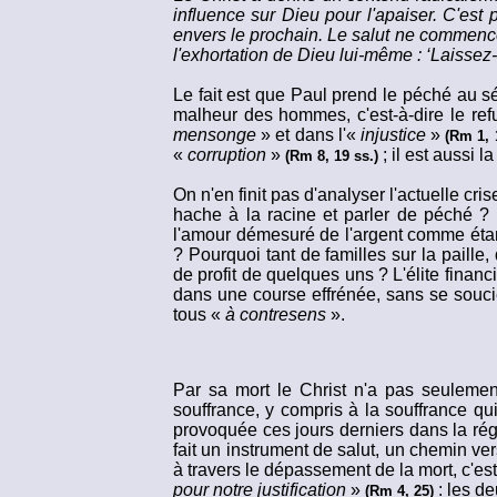
influence sur Dieu pour l'apaiser. C'est 
envers le prochain. Le salut ne commenc
l'exhortation de Dieu lui-même : ‘Laissez
Le fait est que Paul prend le péché au sé
malheur des hommes, c'est-à-dire le re
mensonge
» et dans l'«
injustice
»
(Rm 1, 1
«
corruption
»
; il est aussi 
(Rm 8, 19 ss.)
On n'en finit pas d'analyser l'actuelle c
hache à la racine et parler de péché ? L
l'amour démesuré de l'argent comme éta
? Pourquoi tant de familles sur la paille,
de profit de quelques uns ? L'élite fina
dans une course effrénée, sans se soucier
tous «
à contresens
».
Par sa mort le Christ n'a pas seuleme
souffrance, y compris à la souffrance q
provoquée ces jours derniers dans la rég
fait un instrument de salut, un chemin vers
à travers le dépassement de la mort, c'est-à
pour notre justification
»
: les d
(Rm 4, 25)