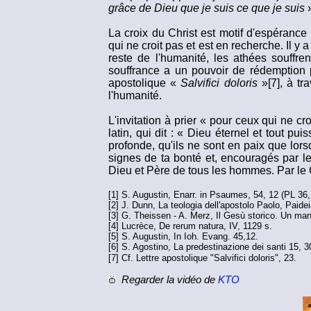
grâce de Dieu que je suis ce que je suis
La croix du Christ est motif d'espérance
qui ne croit pas et est en recherche. Il y
reste de l'humanité, les athées souffren
souffrance a un pouvoir de rédemption p
apostolique «
Salvifici doloris
»[7], à tr
l'humanité.
L'invitation à prier « pour ceux qui ne c
latin, qui dit : « Dieu éternel et tout 
profonde, qu'ils ne sont en paix que lorsq
signes de ta bonté et, encouragés par le 
Dieu et Père de tous les hommes. Par le 
[1] S. Augustin, Enarr. in Psaumes, 54, 12 (PL 36,
[2] J. Dunn, La teologia dell'apostolo Paolo, Paide
[3] G. Theissen - A. Merz, Il Gesù storico. Un ma
[4] Lucrèce, De rerum natura, IV, 1129 s.
[5] S. Augustin, In Ioh. Evang. 45,12.
[6] S. Agostino, La predestinazione dei santi 15, 3
[7] Cf. Lettre apostolique "Salvifici doloris", 23.
Regarder la vidéo
de
KTO