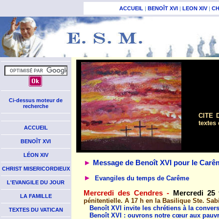
ACCUEIL
|
BENOÎT XVI
|
LEON XIV
|
CH
Ci-dessus moteur de
recherche
CITE D
textes
ACCUEIL
BENOÎT XVI
LÉON XIV
►
Message de Benoît XVI pour le Carê
CHRIST MISERICORDIEUX
►
Evangiles du temps de Carême
L'EVANGILE DU JOUR
Mercredi des Cendres -
Mercredi 25 f
LA FAMILLE
pénitentielle. A 17 h en la Basilique Ste. S
Benoît XVI invite les chrétiens à la conve
TEXTES DU VATICAN
Benoît XVI : ouvrons notre cœur aux pauv