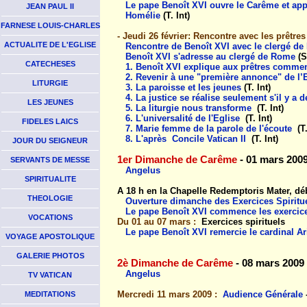
Le pape Benoît XVI ouvre le Carême et app
JEAN PAUL II
Homélie
(T. Int)
FARNESE LOUIS-CHARLES
- Jeudi 26 février: Rencontre avec les prêtre
ACTUALITE DE L'EGLISE
Rencontre de Benoît XVI avec le clergé d
Benoît XVI s'adresse au clergé de Rome
(S
CATECHESES
1. Benoît XVI explique aux prêtres commen
2. Revenir à une "première annonce" de l’
LITURGIE
3. La paroisse et les jeunes
(T. Int)
4. La justice se réalise seulement s'il y a d
LES JEUNES
5. La liturgie nous transforme
(T. Int)
6. L'universalité de l'Eglise
(T. Int)
FIDELES LAICS
7. Marie femme de la parole de l'écoute
(T
8. L'après Concile Vatican II
(T. Int)
JOUR DU SEIGNEUR
1er Dimanche de Carême
- 01 mars 200
SERVANTS DE MESSE
Angelus
SPIRITUALITE
A 18 h en la Chapelle Redemptoris Mater, déb
THEOLOGIE
Ouverture dimanche des Exercices Spiritue
Le pape Benoît XVI commence les exercice
VOCATIONS
Du 01 au 07 mars :
Exercices spirituels
Le pape Benoît XVI remercie le cardinal A
VOYAGE APOSTOLIQUE
GALERIE PHOTOS
2è Dimanche de Carême
- 08 mars 2009
Angelus
TV VATICAN
Mercredi 11 mars 2009 :
Audience Générale
MEDITATIONS