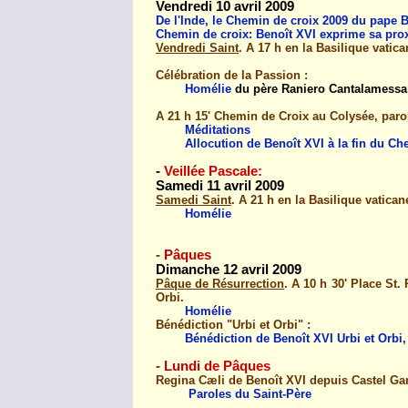
Vendredi 10
avril 2009
De l'Inde, le Chemin de croix 2009 du pape B
Chemin de croix: Benoît XVI exprime sa prox
Vendredi Saint
. A 17 h en la Basilique vatic
Célébration de la Passion :
Homélie
du
père Raniero Cantalamessa
A 21 h 15' Chemin de Croix au Colysée, paro
Méditations
Allocution de Benoît XVI à la fin du C
-
Veillée Pascale:
Samedi 11 avril 2009
Samedi Saint
. A 21 h en la Basilique vatican
Homélie
-
Pâques
Dimanche 12 avril 2009
Pâque de Résurrection
. A 10 h 30' Place St
Orbi.
Homélie
Bénédiction "Urbi et Orbi" :
Bénédiction de Benoît XVI Urbi et Orbi
-
Lundi de Pâques
Regina Cæli de Benoît XVI depuis Castel Ga
Paroles du Saint-Père