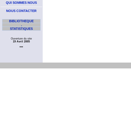
QUI SOMMES NOUS
NOUS CONTACTER
BIBLIOTHEQUE
.
STATISTIQUES
Ouverture du site
19 Avril 2005
***