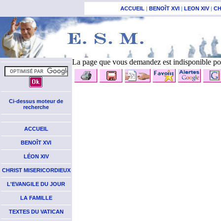
ACCUEIL
|
BENOÎT XVI
|
LEON XIV
|
CH
La page que vous demandez est indisponible pou
Ci-dessus moteur de
recherche
ACCUEIL
BENOÎT XVI
LÉON XIV
CHRIST MISERICORDIEUX
L'EVANGILE DU JOUR
LA FAMILLE
TEXTES DU VATICAN