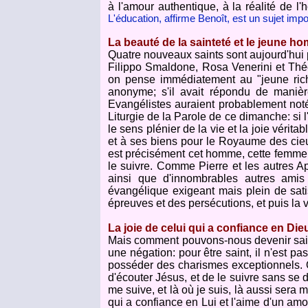
à l'amour authentique, à la réalité de l
L'éducation, affirme Benoît, est un sujet imp
La beauté de la sainteté et le jeune h
Quatre nouveaux saints sont aujourd'hui p
Filippo Smaldone, Rosa Venerini et Théo
on pense immédiatement au "jeune riche
anonyme; s'il avait répondu de manière 
Evangélistes auraient probablement noté
Liturgie de la Parole de ce dimanche: si 
le sens plénier de la vie et la joie vérit
et à ses biens pour le Royaume des cieu
est précisément cet homme, cette femme qu
le suivre. Comme Pierre et les autres 
ainsi que d'innombrables autres amis
évangélique exigeant mais plein de satis
épreuves et des persécutions, et puis la 
La joie de celui qui a confiance en Die
Mais comment pouvons-nous devenir saint
une négation: pour être saint, il n'est p
posséder des charismes exceptionnels. On
d'écouter Jésus, et de le suivre sans se dé
me suive, et là où je suis, là aussi sera 
qui a confiance en Lui et l'aime d'un amo