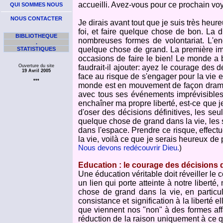
accueilli. Avez-vous pour ce prochain v
QUI SOMMES NOUS
NOUS CONTACTER
Je dirais avant tout que je suis très heur
foi, et faire quelque chose de bon. La di
BIBLIOTHEQUE
nombreuses formes de volontariat. L'e
.
quelque chose de grand. La première imp
STATISTIQUES
occasions de faire le bien! Le monde a b
Ouverture du site
faudrait-il ajouter: ayez le courage des 
19 Avril 2005
face au risque de s'engager pour la vie e
***
monde est en mouvement de façon dramat
avec tous ses événements imprévisibles 
enchaîner ma propre liberté, est-ce que 
d'oser des décisions définitives, les seul
quelque chose de grand dans la vie, les seu
dans l'espace. Prendre ce risque, effectuer
la vie, voilà ce que je serais heureux d
Nous devons redécouvrir Dieu.
)
Education : le courage des décisions d
Une éducation véritable doit réveiller le
un lien qui porte atteinte à notre liberté
chose de grand dans la vie, en particul
consistance et signification à la liberté
que viennent nos "non" à des formes affa
réduction de la raison uniquement à ce qu