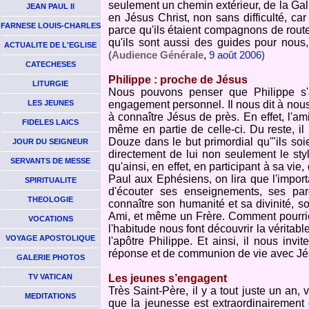
seulement un chemin extérieur, de la Gali
JEAN PAUL II
en Jésus Christ, non sans difficulté, c
FARNESE LOUIS-CHARLES
parce qu'ils étaient compagnons de route 
qu'ils sont aussi des guides pour nous, 
ACTUALITE DE L'EGLISE
,
(Audience Générale
9 août 2006
)
CATECHESES
Philippe : proche de Jésus
LITURGIE
Nous pouvons penser que Philippe s
LES JEUNES
engagement personnel. Il nous dit à nous 
à connaître Jésus de près. En effet, l'ami
FIDELES LAICS
même en partie de celle-ci. Du reste, il
Douze dans le but primordial qu'"ils soie
JOUR DU SEIGNEUR
directement de lui non seulement le styl
SERVANTS DE MESSE
qu'ainsi, en effet, en participant à sa vie,
Paul aux Ephésiens, on lira que l'import
SPIRITUALITE
d'écouter ses enseignements, ses par
THEOLOGIE
connaître son humanité et sa divinité, s
Ami, et même un Frère. Comment pourrions
VOCATIONS
l'habitude nous font découvrir la véritab
VOYAGE APOSTOLIQUE
l'apôtre Philippe. Et ainsi, il nous invi
réponse et de communion de vie avec Jés
GALERIE PHOTOS
TV VATICAN
Les jeunes s’engagent
Très Saint-Père, il y a tout juste un an
MEDITATIONS
que la jeunesse est extraordinairement 