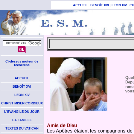
ACCUEIL
|
BENOÎT XVI
|
LEON XIV
|
CH
Ci-dessus moteur de
recherche
Quel
ACCUEIL
Depu
renc
BENOÎT XVI
vous
LÉON XIV
CHRIST MISERICORDIEUX
L'EVANGILE DU JOUR
LA FAMILLE
Amis de Dieu
TEXTES DU VATICAN
Les Apôtres étaient les compagnons de r