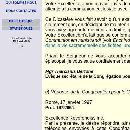
QUI SOMMES NOUS
Votre Excellence a voulu avoir l'avis de 
atteinte à la communion ecclésiale avec l
NOUS CONTACTER
Ce Dicastère vous fait savoir qu'un exa
BIBLIOTHEQUE
clairement que, en décidant de maintenir
.
STATISTIQUES
vous avez agi conformément au droit et q
Votre Excellence n'a fait que se conformer
Ouverture du site
Communionem ministrandi
(voir
Enchiri
19 Avril 2005
dans la vie sacramentelle des fidèles, un
***
Priant le Seigneur de vous accorder 
épiscopal, je vous salue cordialement dan
Mgr Tharcisius Bertone
Évêque secrétaire de la Congrégation pour
c)
Réponse de la Congrégation pour le Cu
Rome, 17 janvier 1997
Prot. 1978/96/L
Excellence Révérendissime,
Par la présente, je désire répondre, ains
télécopies envoyées à cette Congréga