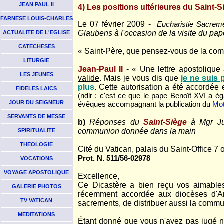
JEAN PAUL II
4) Les positions ultérieures du Saint-S
FARNESE LOUIS-CHARLES
Le 07 février 2009 -
Eucharistie Sacreme
Glaubens à l'occasion de la visite du pa
ACTUALITE DE L'EGLISE
CATECHESES
« Saint-Père, que pensez-vous de la co
LITURGIE
Jean-Paul II
- « Une lettre apostolique 
LES JEUNES
valide
. Mais je vous dis que
je ne suis 
plus
. Cette autorisation a été accordée
FIDELES LAICS
(ndlr : c'est ce que le pape Benoît XVI a 
JOUR DU SEIGNEUR
évêques accompagnant la publication du
Mot
SERVANTS DE MESSE
b)
Réponses du
Saint-Siège
à Mgr Ju
communion donnée dans la main
SPIRITUALITE
THEOLOGIE
Cité du Vatican, palais du Saint-Office 7
Prot. N. 511/56-02978
VOCATIONS
VOYAGE APOSTOLIQUE
Excellence,
Ce Dicastère a bien reçu vos aimables 
GALERIE PHOTOS
récemment accordée aux diocèses d'Arg
TV VATICAN
sacrements, de distribuer aussi la commu
MEDITATIONS
Étant donné que vous n'avez pas jugé né