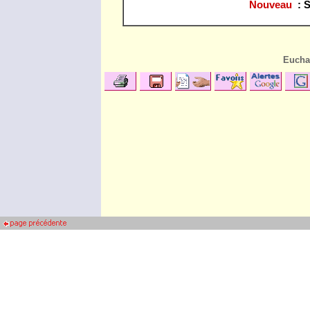
Nouveau
: S
Euchar