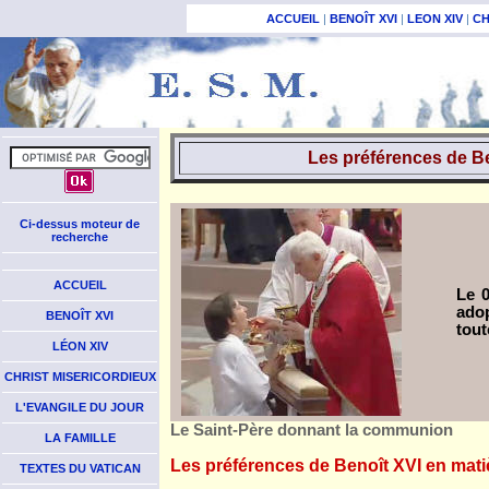
ACCUEIL
|
BENOÎT XVI
|
LEON XIV
|
CH
Les préférences de Be
Ci-dessus moteur de
recherche
ACCUEIL
Le 0
adop
BENOÎT XVI
tout
LÉON XIV
CHRIST MISERICORDIEUX
L'EVANGILE DU JOUR
Le Saint-Père donnant la communion
LA FAMILLE
Les préférences de Benoît XVI en mati
TEXTES DU VATICAN