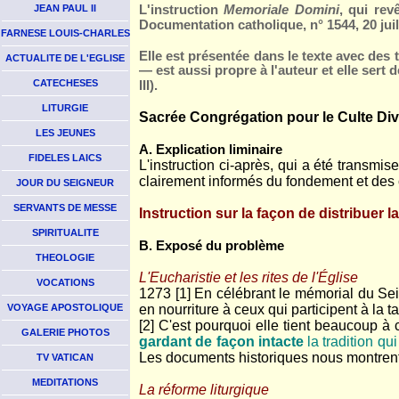
JEAN PAUL II
L'instruction
Memoriale Domini
, qui rev
Documentation catholique, n° 1544, 20 juill
FARNESE LOUIS-CHARLES
Elle est présentée dans le texte avec des t
ACTUALITE DE L'EGLISE
— est aussi propre à l'auteur et elle sert
CATECHESES
III).
LITURGIE
Sacrée Congrégation pour le Culte Div
LES JEUNES
A. Explication liminaire
FIDELES LAICS
L'instruction ci-après, qui a été transmi
clairement informés du fondement et des 
JOUR DU SEIGNEUR
SERVANTS DE MESSE
Instruction sur la façon de distribuer
SPIRITUALITE
B. Exposé du problème
THEOLOGIE
L'Eucharistie et les rites de l'Église
VOCATIONS
1273 [1] En célébrant le mémorial du Seign
VOYAGE APOSTOLIQUE
en nourriture à ceux qui participent à la t
[2] C'est pourquoi elle tient beaucoup à 
GALERIE PHOTOS
gardant de façon intacte
la tradition qu
Les documents historiques nous montrent 
TV VATICAN
MEDITATIONS
La réforme liturgique