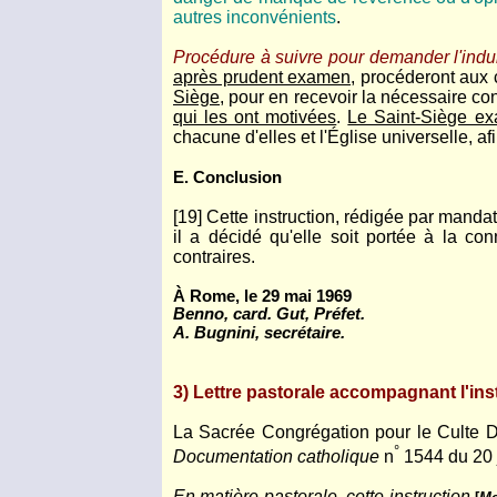
autres inconvénients
.
Procédure à suivre pour demander l'indu
après prudent examen
, procéderont aux 
Siège
, pour en recevoir la nécessaire co
qui les ont motivées
.
Le Saint-Siège ex
chacune d'elles et l'Église universelle, a
E. Conclusion
[19] Cette instruction, rédigée par manda
il a décidé qu'elle soit portée à la c
contraires.
À Rome, le 29 mai 1969
Benno, card. Gut, Préfet.
A. Bugnini, secrétaire.
3) Lettre pastorale accompagnant l'ins
La Sacrée Congrégation pour le Culte Div
°
Documentation catholique
n
1544 du 20 j
En matière pastorale, cette instruction