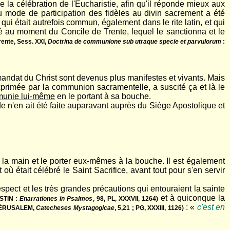
la célébration de l'Eucharistie, afin qu'il réponde mieux aux
u mode de participation des fidèles au divin sacrement a été
ui était autrefois commun, également dans le rite latin, et qui
sé au moment du Concile de Trente, lequel le sanctionna et le
rente, Sess. XXI,
Doctrina de communione sub utraque specie et parvulorum
:
mandat du Christ sont devenus plus manifestes et vivants. Mais
xprimée par la communion sacramentelle, a suscité ça et là le
munie lui-même
en le portant à sa bouche.
 n'en ait été faite auparavant auprès du Siège Apostolique et
la main et le porter eux-mêmes à la bouche. Il est également
ù était célébré le Saint Sacrifice, avant tout pour s'en servir
spect et les très grandes précautions qui entouraient la sainte
et à quiconque la
STIN :
Enarrationes in Psalmos
, 98, PL, XXXVII, 1264)
: «
c'est en
JÉRUSALEM,
Catecheses Mystagogicae
, 5,21 ; PG, XXXIII, 1126)