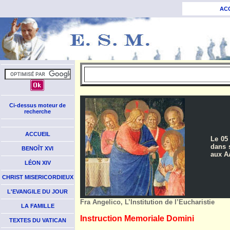
AC
Ci-dessus moteur de
recherche
ACCUEIL
Le 05 
dans s
BENOÎT XVI
aux AA
LÉON XIV
CHRIST MISERICORDIEUX
L'EVANGILE DU JOUR
Fra Angelico, L’Institution de l’Eucharistie
LA FAMILLE
Instruction Memoriale Domini
TEXTES DU VATICAN