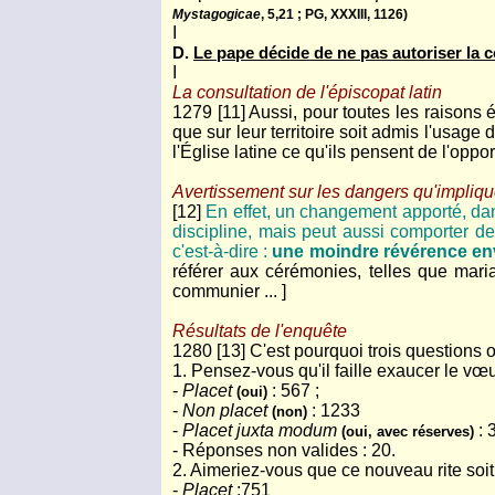
Mystagogicae
, 5,21 ; PG, XXXIII, 1126)
I
D.
Le pape décide de ne pas autoriser la
I
La consultation de l'épiscopat latin
1279 [11] Aussi, pour toutes les raisons
que sur leur territoire soit admis l'usag
l'Église latine ce qu'ils pensent de l'opport
Avertissement sur les dangers qu'impliq
[12]
En effet, un changement apporté, dan
discipline, mais peut aussi comporter d
c'est-à-dire :
une moindre révérence enve
référer aux cérémonies, telles que maria
communier ... ]
Résultats de l'enquête
1280 [13] C'est pourquoi trois questions 
1. Pensez-vous qu'il faille exaucer le vœu
-
Placet
: 567 ;
(oui)
-
Non placet
: 1233
(non)
-
Placet juxta modum
: 
(oui, avec réserves)
- Réponses non valides : 20.
2. Aimeriez-vous que ce nouveau rite soit
-
Placet
:751