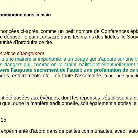
 communion dans la main
 énoncées ci-après, comme un petit nombre de Conférences épisco
e de déposer le pain consacré dans les mains des fidèles, le So
unité d'introduire ce rite.
uerait ce changement
s une matière si importante, à un usage qui s'appuie sur une t
es dangers qui, comme on le craint, naîtraient éventuellement 
rs l'auguste sacrement de l'autel; une profanation de ce sa
ges, enterrements etc... où toute l'assemblée,
(dont une grande
ont été posées aux évêques, dont les réponses s'établissent ains
 que, outre la manière traditionnelle, soit également autorisé l
315
 expérimenté d'abord dans de petites communautés, avec l'autori