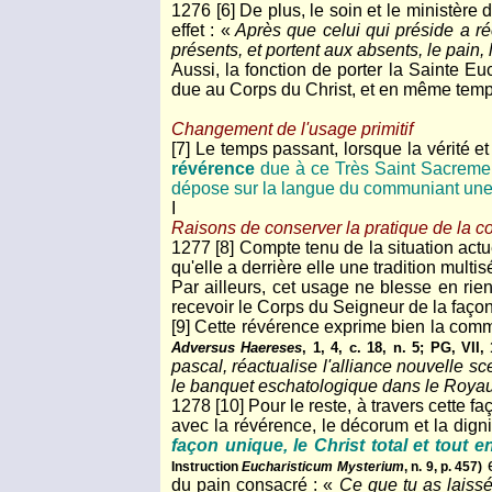
1276 [6] De plus, le soin et le ministèr
effet : «
Après que celui qui préside a réc
présents, et portent aux absents, le pain,
Aussi, la fonction de porter la Sainte E
due au Corps du Christ, et en même temp
Changement de l'usage primitif
[7] Le temps passant, lorsque la vérité et
révérence
due à ce Très Saint Sacreme
dépose sur la langue du communiant une
I
Raisons de conserver la pratique de la
1277 [8] Compte tenu de la situation actu
qu'elle a derrière elle une tradition mult
Par ailleurs, cet usage ne blesse en rie
recevoir le Corps du Seigneur de la façon
[9] Cette révérence exprime bien la com
Adversus Haereses
, 1, 4, c. 18, n. 5; PG, VII,
pascal, réactualise l'alliance nouvelle s
le banquet eschatologique dans le Roy
1278 [10] Pour le reste, à travers cette f
avec la révérence, le décorum et la dign
façon unique, le Christ total et tout
e
Instruction
Eucharisticum Mysterium
, n. 9, p. 457)
du pain consacré : «
Ce que tu as laiss