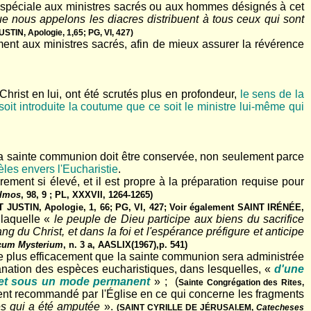
te spéciale aux ministres sacrés ou aux hommes désignés à cet
ue nous appelons les diacres distribuent à tous ceux qui sont
STIN, Apologie, 1,65; PG, VI, 427)
ement aux ministres sacrés, afin de mieux assurer la révérence
Christ en lui, ont été scrutés plus en profondeur,
le sens de la
soit introduite la coutume que ce soit le ministre lui-même qui
r la sainte communion doit être conservée, non seulement parce
èles envers l'Eucharistie
.
ement si élevé, et il est propre à la préparation requise pour
almos
, 98, 9 ; PL, XXXVII, 1264-1265)
T JUSTIN, Apologie, 1, 66; PG, VI, 427; Voir également SAINT IRÉNÉE,
 laquelle «
le peuple de Dieu participe aux biens du sacrifice
 du Christ, et dans la foi et l'espérance préfigure et anticipe
icum Mysterium
, n. 3 a, AASLIX(1967),p. 541)
ssure plus efficacement que la sainte communion sera administrée
ofanation des espèces eucharistiques, dans lesquelles, «
d'une
ent et sous un mode permanent
» ; (
Sainte Congrégation des Rites,
ent recommandé par l'Église en ce qui concerne les fragments
es qui a été amputée
».
(SAINT CYRILLE DE JÉRUSAI.EM,
Catecheses