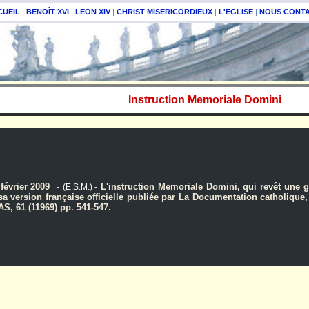
CUEIL
|
BENOÎT XVI
|
LEON XIV
|
CHRIST MISERICORDIEUX
|
L'EGLISE
|
NOUS CONT
Instruction Memoriale Domini
février 2009 -
- L'instruction Memoriale Domini, qui revêt une g
(E.S.M.)
a version française officielle publiée par La Documentation catholique, n°
S, 61 (11969) pp. 541-547.