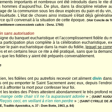
ents importants et nombreux ont été introduits dans le rite de 
s hommes d'aujourd'hui. De plus, dans la discipline relative a
usage de la communion sous les deux espèces du pain et du vin, q
uétude. L'état de choses ainsi instauré s'était déjà générali
ce qu'il convenait à la situation de cette époque.
(Voir Concile de T
etitionem concessionis calicis
: Denz. 1760)
n sans autorisation
 signe du banquet eucharistique et l'accomplissement fidèle du 
participation plus complète à la célébration eucharistique, e
ser le pain eucharistique dans la main du fidèle,
lequel se com
t en certains lieux ce rite a été pratiqué, sans que la demande
ns que les fidèles y aient été préparés convenablement.
e
cien, les fidèles ont pu autrefois recevoir cet aliment
divin
dans 
s ont pu emporter le Saint Sacrement avec eux, depuis l'endroit o
 à affronter la mort pour confesser leur foi.
et les textes des Pères attestent abondamment le très profond re
mange cette chair s'il ne l'a auparavant adorée
» ;
(SAINT AUGU
Reçois ceci, en veillant à n'en rien perdre
» ;
(SAINT CYRILLE DE 
E,
Traditio Apostolica
, n. 37 : Dom Botte, 1963, p. 84)