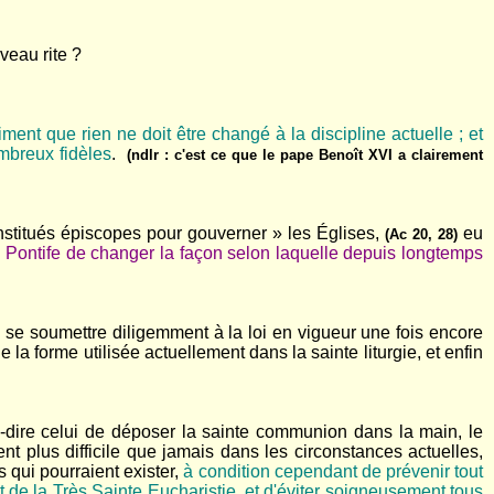
veau rite ?
ent que rien ne doit être changé à la discipline actuelle ; et
ombreux fidèles
.
(ndlr : c'est ce que le pape Benoît XVI a clairement
nstitués épiscopes pour gouverner » les Églises,
eu
(Ac 20, 28)
 Pontife de changer la façon selon laquelle depuis longtemps
 à se soumettre diligemment à la loi en vigueur une fois encore
la forme utilisée actuellement dans la sainte liturgie, et enfin
-à-dire celui de déposer la sainte communion dans la main, le
t plus difficile que jamais dans les circonstances actuelles,
 qui pourraient exister,
à condition cependant de prévenir tout
 de la Très Sainte Eucharistie
,
et d'éviter soigneusement tous