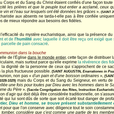
e du Corps et du Sang du Christ étaient confiés d'une façon tou
ité les prières et que le peuple tout entier a acclamé, ceux q
 le vin et l'eau sur lesquels ont été données les grâces
».
(SAINT JU
ucharistie aux absents ne tarda-t-elle pas à être confiée uniqu
s de mieux répondre aux besoins des fidèles.
 l'efficacité du mystère eucharistique, ainsi que la présence du 
nt et de
l'humilité
avec laquelle il doit être reçu ont exigé que 
 parcelle de pain consacré
.
 communion dans la bouche
elle de l'Église
dans le monde entier
, cette façon de distribue
iséculaire, mais surtout parce qu'elle exprime
la révérence des fid
n la dignité de la personne de ceux qui s'approchent de ce sacr
 la plus fructueuse possible.
(SAINT AUGUSTIN,
Enarrationes in Ps
munion, non pas «
d'un pain et d'une boisson ordinaires
»,
(SAIN
mais du Corps et du Sang du Seigneur, en vertu de
 1028-1029)
cellée une fois pour toutes par Dieu avec les hommes dans le Sang
aume du Père
».
(Sacrée Congrégation des Rites, Instruction
Eucharist
açon d'agir qui doit déjà être considérée traditionnelle, on s'a
ité qui lui sont dûs de sorte que soit écarté tout danger de pr
 entier, Dieu et homme, se trouve présent substantiellem
t pour que l'on conserve avec diligence tout le soin constamm
é tomber, considère que c'est comme une partie de tes membr