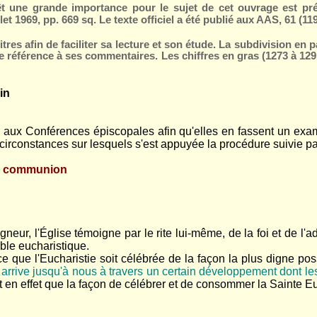
êt une grande importance pour le sujet de cet ouvrage est prés
et 1969, pp. 669 sq. Le texte officiel a été publié aux AAS, 61 (11
itres afin de faciliter sa lecture et son étude. La subdivision en
 de référence à ses commentaires. Les chiffres en gras
(1273 à 129
in
se aux Conférences épiscopales afin qu'elles en fassent un exame
circonstances sur lesquels s'est appuyée la procédure suivie pa
 la communion
eur, l'Église témoigne par le rite lui-même, de la foi et de l'ad
able eucharistique.
ce que l'Eucharistie soit célébrée de la façon la plus digne pos
i arrive jusqu'à nous à travers un certain développement dont le
en effet que la façon de célébrer et de consommer la Sainte Euc