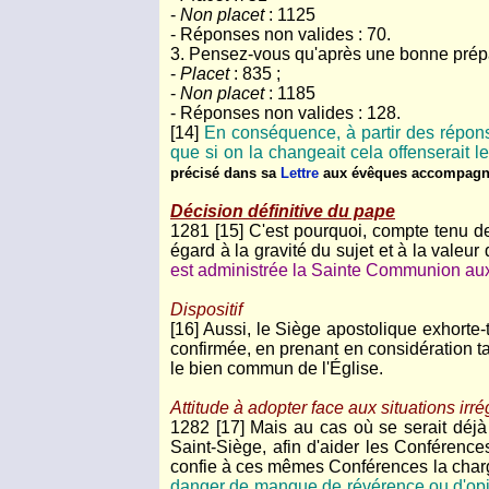
-
Non placet
: 1125
- Réponses non valides : 70.
3. Pensez-vous qu'après une bonne prépar
-
Placet
: 835 ;
-
Non placet
: 1185
- Réponses non valides : 128.
[14]
En conséquence, à partir des réponse
que si on la changeait cela offenserait l
précisé dans sa
Lettre
aux évêques accompagnan
Décision définitive du pape
1281 [15] C'est pourquoi, compte tenu d
égard à la gravité du sujet et à la valeu
est administrée la Sainte Communion aux
Dispositif
[16] Aussi, le Siège apostolique exhorte-
confirmée, en prenant en considération tan
le bien commun de l'Église.
Attitude à adopter face aux situations irré
1282 [17] Mais au cas où se serait déjà 
Saint-Siège, afin d'aider les Conférence
confie à ces mêmes Conférences la charge 
danger de manque de révérence ou d'opini