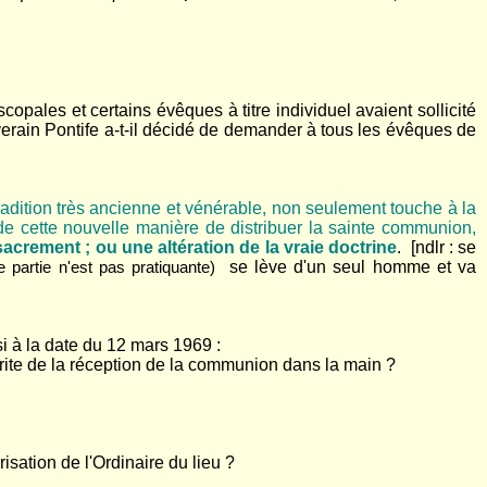
pales et certains évêques à titre individuel avaient sollicité
uverain Pontife a-t-il décidé de demander à tous les évêques de
radition très ancienne et vénérable, non seulement touche à la
de cette nouvelle manière de distribuer la sainte communion,
crement ; ou une altération de la vraie doctrine
. [ndlr : se
se lève d'un seul homme et va
 partie n'est pas pratiquante)
i à la date du 12 mars 1969 :
e rite de la réception de la communion dans la main ?
sation de l'Ordinaire du lieu ?