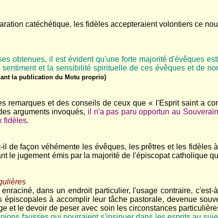
ation catéchétique, les fidèles accepteraient volontiers ce nou
s obtenues, il est évident qu'une forte majorité d'évêques estim
e sentiment et la sensibilité spirituelle de ces évêques et de n
t la publication du Motu proprio)
es remarques et des conseils de ceux que « l'Esprit saint a co
r des arguments invoqués,
il n'a pas paru opportun au Souverain
 fidèles
.
t-il de façon véhémente les évêques, les prêtres et les fidèles
t le jugement émis par la majorité de l'épiscopat catholique que 
gulières
enraciné, dans un endroit particulier, l'usage contraire, c'est
s épiscopales à accomplir leur tâche pastorale, devenue souven
et le devoir de peser avec soin les circonstances particulières
ons fausses qui pourraient s'insinuer dans les esprits au sujet