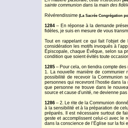
[
Me
sainte communion dans la main des fidèles
Révérendissime
(La Sacrée Congrégation pour
1284
– En réponse à la demande présent
fidèles, je suis en mesure de vous trans
Tout en rappelant ce qui fait l'objet de
considération les motifs invoqués à l'app
Épiscopale, chaque Évêque, selon sa pru
condition que soient évités toute occasion
1285
– Pour cela, on tiendra compte des
1. La nouvelle manière de communier ne
possibilité de recevoir la Communion 
personnes qui recevront l'hostie dans la
que personne ne trouve dans le nouveau 
source et cause d'unité, ne devienne pas
1286
– 2. Le rite de la Communion donnée 
à la sensibilité et à la préparation de ce
préparés. Il est nécessaire surtout de f
geste et accomplissent celui-ci avec le 
dans la conscience de l’Église sur la fo