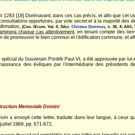
it
1283 [18] Dorénavant, dans ces cas précis, et afin que cet u
consultations opportunes, par vote secret et à la majorité des d
nfirmation,
(Con. Œcum. Vat. II, Décr.
Christus Dominus
, n. 38, 4; AAS, 
aminera chaque cas attentivement
, en tenant compte des liens
fin de promouvoir le bien commun et l'édification commune, et afi
t spécial du Souverain Pontife Paul VI, a été approuvée par lui
onnaissance des évêques par l'intermédiaire des présidents 
truction
Memoriale Domini
in a envoyé cette lettre, traduite dans leur langue, à ceux qu
uillet 1969, pp. 671-672.
est complétée par une lettre par laquelle est co