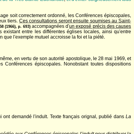
sage soit correctement ordonné, les Conférences épiscopales,
eux tiers.
Ces consultations seront ensuite soumises au Saint-
accompagnées d'
un exposé précis des causes
58 (1966), p. 693)
 existant entre les différentes églises locales, ainsi qu'entre
n que l'exemple mutuel accroisse la foi et la piété.
-même, en vertu de son autorité apostolique, le 28 mai 1969, et
des Conférences épiscopales. Nonobstant toutes dispositions
i ont demandé l'indult. Texte français orignal, publié dans
La
ncédée aux Conférences épiscopales l’indult pour distribuer la