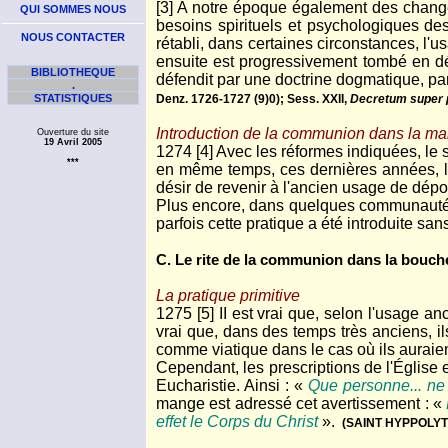
[3] A notre époque également des changem
QUI SOMMES NOUS
besoins spirituels et psychologiques de
NOUS CONTACTER
rétabli, dans certaines circonstances, l'
ensuite est progressivement tombé en dés
BIBLIOTHEQUE
défendit par une doctrine dogmatique, par
.
STATISTIQUES
Denz. 1726-1727 (9)0); Sess. XXII,
Decretum super p
Introduction de la communion dans la mai
Ouverture du site
19 Avril 2005
1274 [4] Avec les réformes indiquées, le
***
en même temps, ces dernières années, la 
désir de revenir à l'ancien usage de dépo
Plus encore, dans quelques communautés e
parfois cette pratique a été introduite sa
C. Le rite de la communion dans la bouch
La pratique primitive
1275 [5] II est vrai que, selon l'usage an
vrai que, dans des temps très anciens, il
comme viatique dans le cas où ils auraient
Cependant, les prescriptions de l'Église 
Eucharistie. Ainsi : «
Que personne... ne 
mange est adressé cet avertissement : «
effet le Corps du Christ
».
(SAINT HYPPOLYT