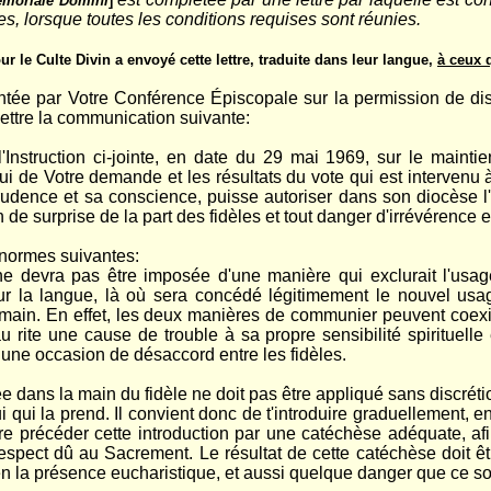
moriale Domini
]
, lorsque toutes les conditions requises sont réunies.
 le Culte Divin a envoyé cette lettre, traduite dans leur langue,
à ceux 
ée par Votre Conférence Épiscopale sur la permission de dis
mettre la communication suivante:
 l'Instruction ci-jointe, en date du 29 mai 1969, sur le mainti
ui de Votre demande et les résultats du vote qui est intervenu à 
dence et sa conscience, puis­se autoriser dans son diocèse l'
 de surprise de la part des fidèles et tout danger d'irrévérence e
 normes suivantes:
 devra pas être imposée d'une manière qui exclurait l'usage 
sur la langue, là où sera concédé légitimement le nouvel us
 main. En effet, les deux manières de communier peuvent coexist
rite une cause de trouble à sa propre sen­sibilité spirituelle
 une occasion de désaccord entre les fidèles.
dans la main du fidèle ne doit pas être appliqué sans discrétion. 
lui qui la prend. Il convient donc de t'in­troduire graduellement
aire précéder cette introduction par une catéchèse adéquate, af
respect dû au Sacrement. Le résultat de cette catéchèse doit 
i en la présence eucharistique, et aussi quelque danger que ce 