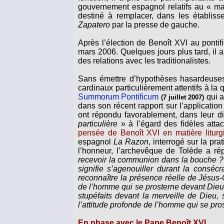
gouvernement espagnol relatifs au « ma
destiné à remplacer, dans les établissem
Zapatero
par la presse de gauche.
Après l’élection de Benoît XVI au pontif
mars 2006. Quelques jours plus tard, i
des relations avec les traditionalistes.
Sans émettre d’hypothèses hasardeuses
cardinaux particulièrement attentifs à la
Summorum Pontificum
qui a
(7 juillet 2007)
dans son récent rapport sur l’applicatio
ont répondu favorablement, dans leur d
particulière
» à l’égard des fidèles attach
pensée de Benoît XVI en matière liturg
espagnol
La Razon
, interrogé sur la p
l’honneur, l’archevêque de Tolède a r
recevoir la communion dans la bouche ? 
signifie s’agenouiller durant la conséc
reconnaître la présence réelle de Jésus-C
de l’homme qui se prosterne devant Dieu 
stupéfaits devant la merveille de Dieu,
l’attitude profonde de l’homme qui se pro
En phase avec le Pape Benoît XVI