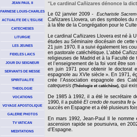
JEAN PAUL II
“Le cardinal Cañizares dénonce la dic
FARNESE LOUIS-CHARLES
Le 02 janvier 2009 -
Eucharistie Sacrem
Cañizares Llovera, un des symboles du r
ACTUALITE DE L'EGLISE
à la tête de la Congrégation pour le Culte
CATECHESES
Le cardinal Cañizares Llovera est né à U
LITURGIE
études au Séminaire diocésain de cette vi
LES JEUNES
21 juin 1970. Il a suivi également les cou
en pastorale catéchétique. L’abbé Cañizar
FIDELES LAICS
religieuses de Madrid et à la Faculté d
JOUR DU SEIGNEUR
et l’enseignement de la foi vont être son
en juin 1971 pour obtenir le doctorat 
SERVANTS DE MESSE
espagnole au XVIe siècle ». En 1971, éga
crée l’Association espagnole des Caté
SPIRITUALITE
catequesis
qui exis
(Théologie et catéchèse),
THEOLOGIE
De 1985 à 1992, il a été le secrétaire
VOCATIONS
1990, il a publié
El credo de nuestra fe
(«
VOYAGE APOSTOLIQUE
succès en Espagne et a été plusieurs fois
GALERIE PHOTOS
En mars 1992, Jean-Paul II le nomme é
TV VATICAN
ascension rapide se poursuivra, en 2002
d’Espagne.
MEDITATIONS