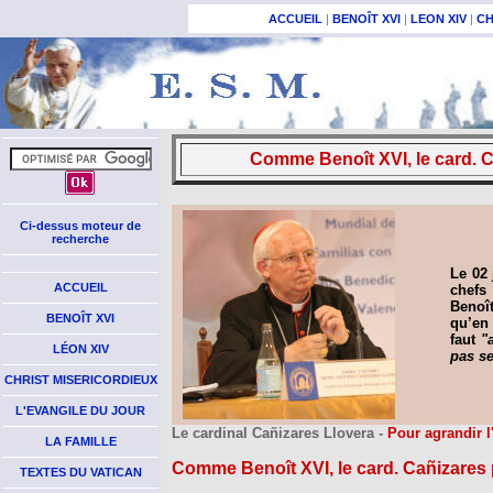
ACCUEIL
|
BENOÎT XVI
|
LEON XIV
|
CH
Comme Benoît XVI, le card. C
Ci-dessus moteur de
recherche
Le 02 
ACCUEIL
chefs
Benoî
BENOÎT XVI
qu’en 
faut
"
LÉON XIV
pas se
CHRIST MISERICORDIEUX
L'EVANGILE DU JOUR
Le cardinal Cañizares Llovera -
Pour agrandir 
LA FAMILLE
Comme Benoît XVI, le card. Cañizares 
TEXTES DU VATICAN