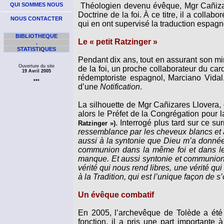
QUI SOMMES NOUS
Théologien devenu évêque, Mgr Cañiza
Doctrine de la foi. À ce titre, il a collab
NOUS CONTACTER
qui en ont supervisé la traduction espagn
BIBLIOTHEQUE
Le « petit Ratzinger »
.
STATISTIQUES
Pendant dix ans, tout en assurant son mi
Ouverture du site
de la foi, un proche collaborateur du ca
19 Avril 2005
rédemptoriste espagnol, Marciano Vidal, 
***
d’une
Notification
.
La silhouette de Mgr Cañizares Llovera, 
alors le Préfet de la Congrégation pour l
. Interrogé plus tard sur ce su
Ratzinger »)
ressemblance par les cheveux blancs et a
aussi à la syntonie que Dieu m’a donnée 
communion dans la même foi et dans le
manque. Et aussi syntonie et communion 
vérité qui nous rend libres, une vérité qui
à la Tradition, qui est l’unique façon de s
Un évêque combatif
En 2005, l’archevêque de Tolède a été 
fonction, il a pris une part importante 