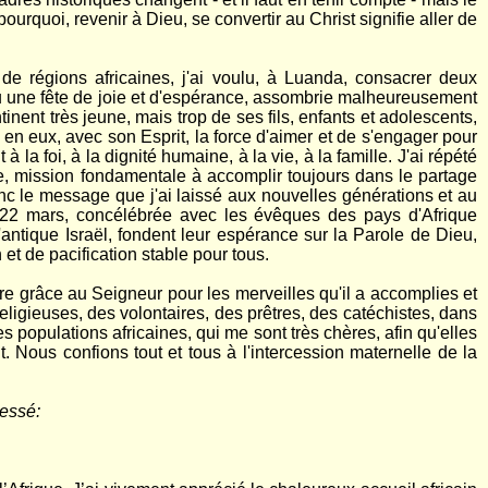
rquoi, revenir à Dieu, se convertir au Christ signifie aller de
 de régions africaines, j'ai voulu, à Luanda, consacrer deux
eu une fête de joie et d'espérance, assombrie malheureusement
inent très jeune, mais trop de ses fils, enfants et adolescents,
 en eux, avec son Esprit, la force d'aimer et de s'engager pour
 la foi, à la dignité humaine, à la vie, à la famille. J'ai répété
ille, mission fondamentale à accomplir toujours dans le partage
onc le message que j'ai laissé aux nouvelles générations et au
 22 mars, concélébrée avec les évêques des pays d'Afrique
 l'antique Israël, fondent leur espérance sur la Parole de Dieu,
 et de pacification stable pour tous.
e grâce au Seigneur pour les merveilles qu'il a accomplies et
eligieuses, des volontaires, des prêtres, des catéchistes, dans
opulations africaines, qui me sont très chères, afin qu'elles
 Nous confions tout et tous à l'intercession maternelle de la
ressé: