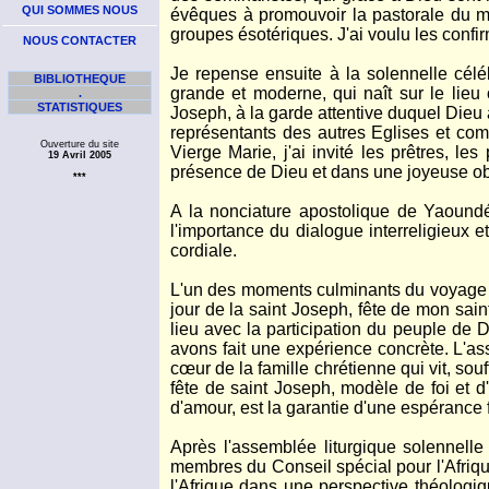
QUI SOMMES NOUS
évêques à promouvoir la pastorale du mari
groupes ésotériques. J'ai voulu les confir
NOUS CONTACTER
Je repense ensuite à la solennelle cél
BIBLIOTHEQUE
grande et moderne, qui naît sur le lieu
.
STATISTIQUES
Joseph, à la garde attentive duquel Dieu 
représentants des autres Eglises et com
Ouverture du site
Vierge Marie, j'ai invité les prêtres, 
19 Avril 2005
présence de Dieu et dans une joyeuse ob
***
A la nonciature apostolique de Yaound
l'importance du dialogue interreligieux 
cordiale.
L'un des moments culminants du voyage a
jour de la saint Joseph, fête de mon sai
lieu avec la participation du peuple de D
avons fait une expérience concrète. L'a
cœur de la famille chrétienne qui vit, sou
fête de saint Joseph, modèle de foi et
d'amour, est la garantie d'une espérance fi
Après l'assemblée liturgique solennelle
membres du Conseil spécial pour l'Afriq
l'Afrique dans une perspective théologi