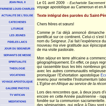
JEAN PAUL II
Le 01 avril 2009 -
Eucharistie Sacrement 
voyage apostolique au Cameroun et en A
FARNESE LOUIS-CHARLES
Texte intégral des paroles du Saint-Pè
ACTUALITE DE L'EGLISE
CATECHESES
Chers frères et sœurs!
LITURGIE
Comme je l'ai déjà annoncé dimanche d
LES JEUNES
pontificat sur ce continent. Celui-ci s'es
nom du Seigneur. J'ai fait l'expérience du
FIDELES LAICS
nouveau ma vive gratitude aux épiscopats
JOUR DU SEIGNEUR
de ma visite pastorale.
SERVANTS DE MESSE
Mon séjour en terre africaine a commenc
SPIRITUALITE
géographiquement. En effet, ce pays regr
qui rassemble tous les très nombreux gro
THEOLOGIE
avec les autres communautés religieuses
promulguer l'Exhortation apostolique
Ecc
VOCATIONS
revenu pour remettre l'Instrumentum lab
VOYAGE APOSTOLIQUE
L'Eglise en Afrique au service de la réconc
GALERIE PHOTOS
Lors des rencontres que, à deux jours d'i
TV VATICAN
encore en cette Année paulinienne - rapp
fondée sur la communion sacramentelle. Je
MEDITATIONS
des séminaristes, qui grâce à Dieu sont 