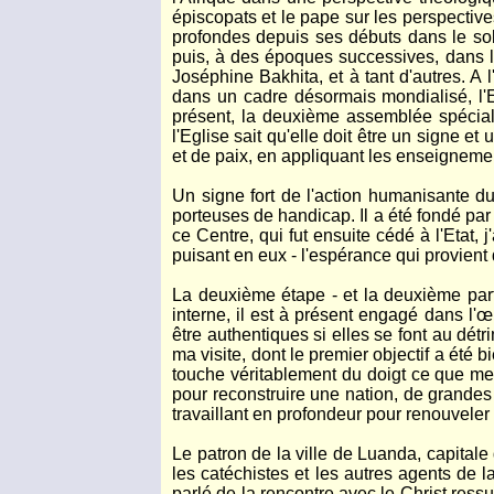
épiscopats et le pape sur les perspectives
profondes depuis ses débuts dans le sol 
puis, à des époques successives, dans l
Joséphine Bakhita, et à tant d'autres. A 
dans un cadre désormais mondialisé, l'E
présent, la deuxième assemblée spécial
l'Eglise sait qu'elle doit être un signe et
et de paix, en appliquant les enseignemen
Un signe fort de l'action humanisante d
porteuses de handicap. Il a été fondé par 
ce Centre, qui fut ensuite cédé à l'Etat,
puisant en eux - l'espérance qui provient 
La deuxième étape - et la deuxième part
interne, il est à présent engagé dans l'œ
être authentiques si elles se font au dét
ma visite, dont le premier objectif a été
touche véritablement du doigt ce que mes
pour reconstruire une nation, de grandes 
travaillant en profondeur pour renouveler
Le patron de la ville de Luanda, capitale d
les catéchistes et les autres agents de 
parlé de la rencontre avec le Christ ressu