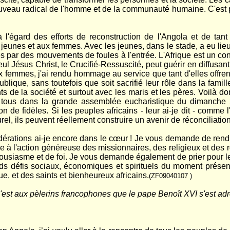
uveau radical de l'homme et de la communauté humaine. C'est pou
à l'égard des efforts de reconstruction de l'Angola et de tant
jeunes et aux femmes. Avec les jeunes, dans le stade, a eu li
s par des mouvements de foules à l'entrée. L'Afrique est un cont
ul Jésus Christ, le Crucifié-Ressuscité, peut guérir en diffusant
x femmes, j'ai rendu hommage au service que tant d'elles offrent à
publique, sans toutefois que soit sacrifié leur rôle dans la fam
s de la société et surtout avec les maris et les pères. Voilà d
à tous dans la grande assemblée eucharistique du dimanche
ion de fidèles. Si les peuples africains - leur ai-je dit - comme
urel, ils peuvent réellement construire un avenir de réconciliation
érations ai-je encore dans le cœur ! Je vous demande de rendr
ce à l'action généreuse des missionnaires, des religieux et des r
siasme et de foi. Je vous demande également de prier pour les p
ds défis sociaux, économiques et spirituels du moment présent.
e, et des saints et bienheureux africains.
(ZF09040107 )
c'est aux pèlerins francophones que le pape Benoît XVI s'est ad