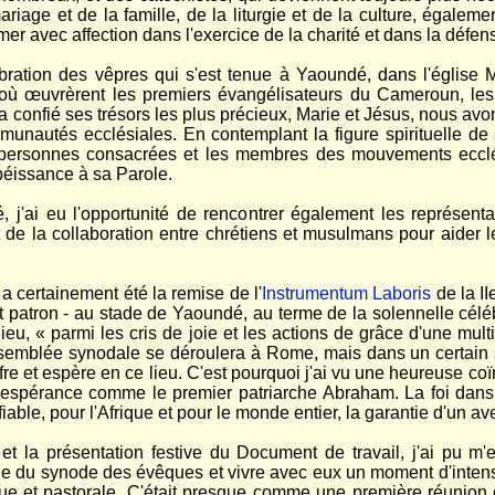
age et de la famille, de la liturgie et de la culture, égalemen
mer avec affection dans l'exercice de la charité et dans la défe
ébration des vêpres qui s'est tenue à Yaoundé, dans l'églis
 où œuvrèrent les premiers évangélisateurs du Cameroun, les mi
a confié ses trésors les plus précieux, Marie et Jésus, nous avon
munautés ecclésiales. En contemplant la figure spirituelle de 
les personnes consacrées et les membres des mouvements ecclés
éissance à sa Parole.
é, j'ai eu l'opportunité de rencontrer également les représ
et de la collaboration entre chrétiens et musulmans pour aider 
 certainement été la remise de l'
Instrumentum Laboris
de la II
nt patron - au stade de Yaoundé, au terme de la solennelle célé
ieu, « parmi les cris de joie et les actions de grâce d'une mul
ssemblée synodale se déroulera à Rome, mais dans un certain 
ffre et espère en ce lieu. C'est pourquoi j'ai vu une heureuse coï
 d'espérance comme le premier patriarche Abraham. La foi dan
able, pour l'Afrique et pour le monde entier, la garantie d'un aven
 et la présentation festive du Document de travail, j'ai pu m'
ue du synode des évêques et vivre avec eux un moment d'intens
que et pastorale. C'était presque comme une première réunion 