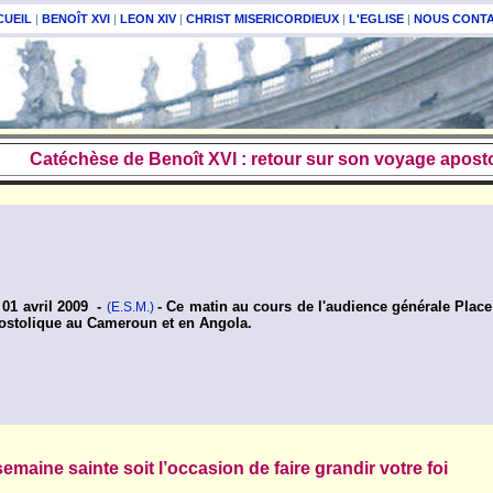
CUEIL
|
BENOÎT XVI
|
LEON XIV
|
CHRIST MISERICORDIEUX
|
L'EGLISE
|
NOUS CONT
Catéchèse de Benoît XVI : retour sur son voyage aposto
 01 avril 2009 -
- Ce matin au cours de l'audience générale Place
(E.S.M.)
ostolique au Cameroun et en Angola.
maine sainte soit l’occasion de faire grandir votre foi