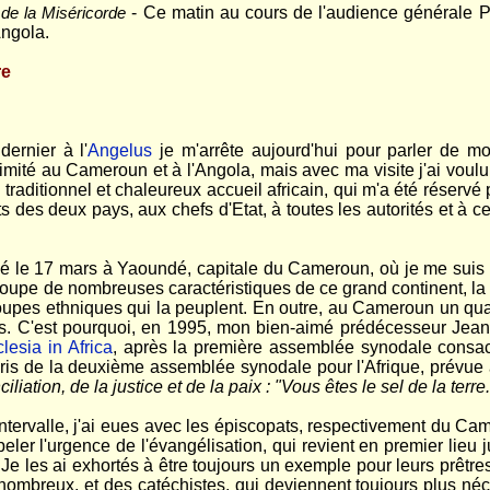
- Ce matin au cours de l'audience générale Pl
de la Miséricorde
ngola.
re
ernier à l'
Angelus
je m'arrête aujourd'hui pour parler de m
t limité au Cameroun et à l'Angola, mais avec ma visite j'ai voul
 traditionnel et chaleureux accueil africain, qui m'a été réservé 
 des deux pays, aux chefs d'Etat, à toutes les autorités et à c
é le 17 mars à Yaoundé, capitale du Cameroun, où je me suis 
oupe de nombreuses caractéristiques de ce grand continent, la 
upes ethniques qui la peuplent. En outre, au Cameroun un quar
. C'est pourquoi, en 1995, mon bien-aimé prédécesseur Jean-Pa
lesia in Africa
, après la première assemblée synodale consacr
oris de la deuxième assemblée synodale pour l'Afrique, prévue
iliation, de la justice et de la paix : "Vous êtes le sel de la ter
ntervalle, j'ai eues avec les épiscopats, respectivement du Cam
eler l'urgence de l'évangélisation, qui revient en premier lieu
 les ai exhortés à être toujours un exemple pour leurs prêtres e
nombreux, et des catéchistes, qui deviennent toujours plus néce