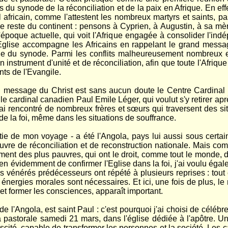
 du synode de la réconciliation et de la paix en Afrique. En effet
africain, comme l'attestent les nombreux martyrs et saints, pa
e reste du continent : pensons à Cyprien, à Augustin, à sa mè
l'époque actuelle, qui voit l'Afrique engagée à consolider l'ind
glise accompagne les Africains en rappelant le grand message
e du synode. Parmi les conflits malheureusement nombreux et 
 un instrument d'unité et de réconciliation, afin que toute l'Afri
ts de l'Evangile.
u message du Christ est sans aucun doute le Centre Cardinal 
le cardinal canadien Paul Emile Léger, qui voulut s'y retirer ap
 j'ai rencontré de nombreux frères et sœurs qui traversent des 
de la foi, même dans les situations de souffrance.
ie de mon voyage - a été l'Angola, pays lui aussi sous certain
uvre de réconciliation et de reconstruction nationale. Mais com
riment des plus pauvres, qui ont le droit, comme tout le monde, d
 bien évidemment de confirmer l'Eglise dans la foi, j'ai voulu é
 vénérés prédécesseurs ont répété à plusieurs reprises : tout e
énergies morales sont nécessaires. Et ici, une fois de plus, le
 et former les consciences, apparaît important.
e l'Angola, est saint Paul : c'est pourquoi j'ai choisi de célébre
la pastorale samedi 21 mars, dans l'église dédiée à l'apôtre. U
scité, capable de transformer les personnes et la société. Les ca