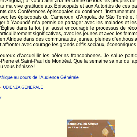
ngola, j’ai voulu aller à la rencontre de tous les peuples de l
au ma vive gratitude aux Épiscopats et aux Autorités de ces p
dents des Conférences épiscopales du continent l’Instrumentum
vec les épiscopats du Cameroun, d’Angola, de São Tomé et Pri
er à Yaoundé m’a permis de partager avec les malades et les 
l’Église dans la foi, j’ai aussi encouragé le processus de réco
rticulièrement significatives, avec les jeunes et avec les femm
 en Afrique dans des communautés jeunes, pleines d’enthousiasm
nt affronter avec courage les grands défis sociaux, économiques e
ureux d’accueillir les pèlerins francophones. Je salue parti
Pierre et Saint-Paul de Montréal. Que la semaine sainte qui app
eu vous bénisse !
Afrique au cours de l'Audience Générale
►
UDIENZA GENERALE
s