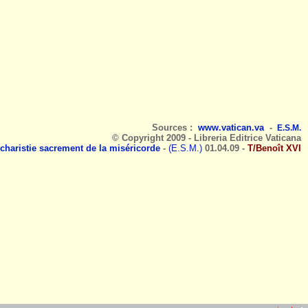
Sources :
www.vatican.va
-
E.S.M.
© Copyright 2009 - Libreria Editrice Vaticana
charistie sacrement de la miséricorde
-
(E.S.M.)
01.04.09
-
T/Benoît XVI