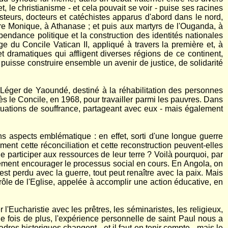
, le christianisme - et cela pouvait se voir - puise ses racines
steurs, docteurs et catéchistes apparus d'abord dans le nord,
re Monique, à Athanase ; et puis aux martyrs de l'Ouganda, à
épendance politique et la construction des identités nationales
 du Concile Vatican II, appliqué à travers la première et, à
dramatiques qui affligent diverses régions de ce continent,
que puisse construire ensemble un avenir de justice, de solidarité
Léger de Yaoundé, destiné à la réhabilitation des personnes
rès le Concile, en 1968, pour travailler parmi les pauvres. Dans
situations de souffrance, partageant avec eux - mais également
s aspects emblématique : en effet, sorti d'une longue guerre
ment cette réconciliation et cette reconstruction peuvent-elles
e participer aux ressources de leur terre ? Voilà pourquoi, par
galement encourager le processus social en cours. En Angola, on
st perdu avec la guerre, tout peut renaître avec la paix. Mais
 rôle de l'Eglise, appelée à accomplir une action éducative, en
r l'Eucharistie avec les prêtres, les séminaristes, les religieux,
ne fois de plus, l'expérience personnelle de saint Paul nous a
dres historiques changent - et il faut en tenir compte - mais le