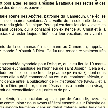
t pour aider les laïcs à résister à l'attaque des sectes et des
nse des droits des pauvres.
e Marie Reine des Apôtres, patronne du Cameroun, une église
ssionnaires spiritains. A la veille de la solennité de saint
s rendu gloire à l'unique Père qui est dans les cieux, avec les
saint Joseph, qui a consacré son existence au Christ et à la
iaux à rester toujours fidèles à leur vocation, en vivant en
entants de la communauté musulmane au Cameroun, rappelant
le monde à s'ouvrir à Dieu. Ce fut une rencontre vraiment très
e assemblée synodale pour l'Afrique, qui a eu lieu le 19 mars -
bration eucharistique en l'honneur de saint Joseph. Cela a eu
titude en fête - comme le dit le psaume
, dont nous
(cf. Ps 42, 5)
sens elle a déjà commencé au cœur du continent africain, au
ncidence entre la publication de l'«
Instrument de travail
» et la
s le « Dieu proche », qui en Jésus nous a montré son visage
ir de réconciliation, de justice et de paix.
entretenir, à la nonciature apostolique de Yaoundé, avec les
e communion : nous avons réfléchi ensemble sur l'histoire de
du synode lui-même, dans un débat fraternel entre les divers