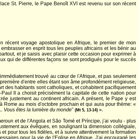
ace St. Pierre, le Pape Benoît XVI est revenu sur son récent
on récent voyage apostolique en Afrique, le premier de mon
u embrasser en esprit tous les peuples africains et les bénir au
partout, et je saisis avec plaisir cette occasion pour exprimer à
eux qui de différentes façons se sont prodigués pour le succès
immédiatement trouvé au cœur de l'Afrique, et pas seulement
première d'entre elles étant son âme profondément religieuse,
t des habitants sont catholiques, et cohabitent pacifiquement
ul II a choisit précisément la capitale de cette nation pour
ée justement au continent africain. A présent, le Pape y est
 à Rome au mois d'octobre prochain et qui aura pour thème: «
re... Vous êtes la lumière du monde
"
».
(Mt 5, 13-14)
eroun et de l'Angola et São Tomé et Príncipe, j'ai voulu - plus
 justement aux évêques, en soulignant la dimension collégiale,
t pour tous les fidèles, et à suivre attentivement la formation
ssaires pour la vie de l'Eglise en Afrique. J'ai encouragé les