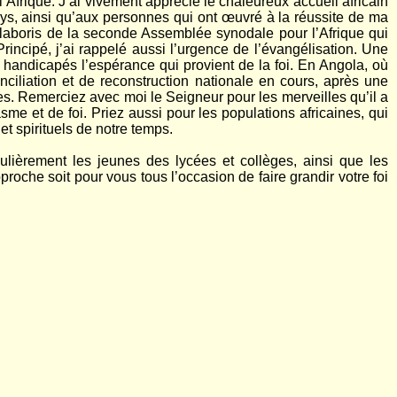
’Afrique. J’ai vivement apprécié le chaleureux accueil africain
ays, ainsi qu’aux personnes qui ont œuvré à la réussite de ma
 laboris de la seconde Assemblée synodale pour l’Afrique qui
ncipé, j’ai rappelé aussi l’urgence de l’évangélisation. Une
handicapés l’espérance qui provient de la foi. En Angola, où
nciliation et de reconstruction nationale en cours, après une
es. Remerciez avec moi le Seigneur pour les merveilles qu’il a
e et de foi. Priez aussi pour les populations africaines, qui
t spirituels de notre temps.
culièrement les jeunes des lycées et collèges, ainsi que les
roche soit pour vous tous l’occasion de faire grandir votre foi