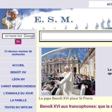
AC
Ci-dessus moteur de
recherche
ACCUEIL
Le
BENOÎT XVI
ap
LÉON XIV
CHRIST MISERICORDIEUX
L'EVANGILE DU JOUR
Le pape Benoît XVI place St Pierre
LA FAMILLE
Benoît XVI aux francophones: que la se
TEXTES DU VATICAN