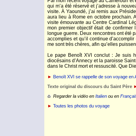
Par mon récent voyage au Cameroun et en A
qui m’a été réservé et j’adresse à nouve
visite. À Yaoundé, j’ai remis aux Prési
aura lieu à Rome en octobre prochain. A
visite émouvante au Centre Cardinal Lég
mon premier objectif était de confirmer 
longue guerre. Deux rencontres ont été pa
accomplies et qu’il continue d’accomplir
me sont très chères, afin qu’elles puisse
Le pape Benoît XVI conclut : Je suis he
diocésains d’Annecy et la paroisse Saint-
dans le Christ mort et ressuscité. Que Di
►
Benoît XVI se rappelle de son voyage en 
Texte original du discours du Saint Père
Regarder la vidéo en
Italien
ou en
Françai
►
Toutes les photos du voyage