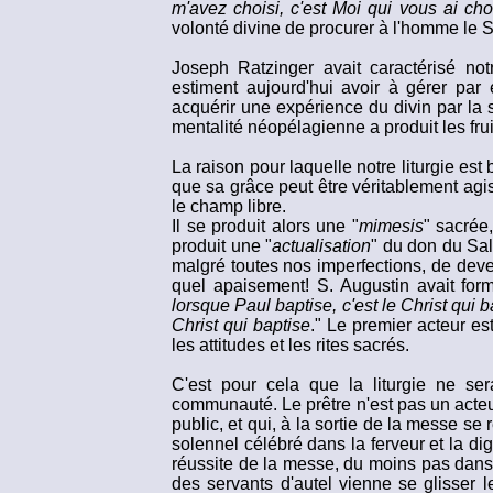
m'avez choisi, c'est Moi qui vous ai cho
volonté divine de procurer à l'homme le Sa
Joseph Ratzinger avait caractérisé no
estiment aujourd'hui avoir à gérer par
acquérir une expérience du divin par la s
mentalité néopélagienne a produit les fr
La raison pour laquelle notre liturgie est 
que sa grâce peut être véritablement agiss
le champ libre.
Il se produit alors une "
mimesis
" sacrée
produit une "
actualisation
" du don du Sal
malgré toutes nos imperfections, de deve
quel apaisement! S. Augustin avait form
lorsque Paul baptise, c'est le Christ qui b
Christ qui baptise
." Le premier acteur es
les attitudes et les rites sacrés.
C'est pour cela que la liturgie ne ser
communauté. Le prêtre n'est pas un acteur
public, et qui, à la sortie de la messe s
solennel célébré dans la ferveur et la dign
réussite de la messe, du moins pas dans le
des servants d'autel vienne se glisser 