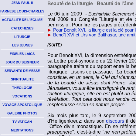
JEAN PAUL II
Beauté de la liturgie - Beauté de l'âme
FARNESE LOUIS-CHARLES
Le 06 juin 2009 -
Eucharistie Sacrement 
mai 2009 au Congrès "Liturgie et vie p
ACTUALITE DE L'EGLISE
permissio : Pour lire les pages précédent
CATECHESES
►
Pour Benoît XVI, la liturgie est la clé pour 
►
Benoît XVI et Urs von Balthasar, une amit
LITURGIE
(SUITE)
LES JEUNES
FIDELES LAICS
Pour Benoît XVI, la dimension esthétique 
sa Lettre post-synodale du 22 février 20
JOUR DU SEIGNEUR
paragraphe traitant du rapport entre la b
SERVANTS DE MESSE
liturgique. Lisons ce passage: "
La beauté
constitue, en un sens, le Ciel qui vient s
SPIRITUALITE
de la beauté de Jésus dont Pierre, J
Jérusalem, voulut être transfiguré devant
THEOLOGIE
l'action liturgique; elle en est plutôt un 
VOCATIONS
révélation. Tout cela doit nous rendre co
resplendisse selon sa nature propre
."
VOYAGE APOSTOLIQUE
GALERIE PHOTOS
Six mois plus tard, le 9 septembre 20
d'Heiligenkreuz: dans son
discours
il dé
TV VATICAN
l'Office divin monastique. En se référe
MEDITATIONS
praeponere
", c'est-à-dire "
ne rien préfér