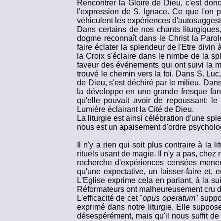
Rencontrer la Gloire de Dieu, c'est don
l'expression de S. Ignace. Ce que l'on
véhiculent les expériences d'autosugges
Dans certains de nos chants liturgiques
dogme reconnaît dans le Christ la Parole 
faire éclater la splendeur de l'Etre divin
la Croix s'éclaire dans le nimbe de la sp
faveur des événements qui ont suivi la mo
trouvé le chemin vers la foi. Dans S. Lu
de Dieu, s'est déchiré par le milieu. Dan
la développe en une grande fresque fant
qu'elle pouvait avoir de repoussant: le
Lumière éclairant la Cité de Dieu.
La liturgie est ainsi célébration d'une sp
nous est un apaisement d'ordre psycholo
Il n'y a rien qui soit plus contraire à l
rituels usant de magie. Il n'y a pas, chez
recherche d'expériences censées mener à 
qu'une expectative, un laisser-faire et
L'Eglise exprime cela en parlant, à la su
Réformateurs ont malheureusement cru devo
L'efficacité de cet "
opus operatum
" suppo
exprimé dans notre liturgie. Elle suppo
désespérément, mais qu'il nous suffit de l