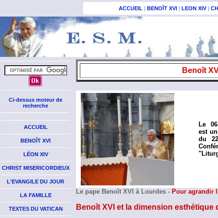
ACCUEIL
|
BENOÎT XVI
|
LEON XIV
|
CH
Benoît XVI
Ci-dessus moteur de
recherche
Le 06
ACCUEIL
est un
du 22
BENOÎT XVI
Confé
"Litur
LÉON XIV
CHRIST MISERICORDIEUX
L'EVANGILE DU JOUR
Le pape Benoît XVI à Lourdes -
Pour agrandir 
LA FAMILLE
Benoît XVI et la dimension esthétique de
TEXTES DU VATICAN