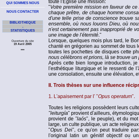
toute l'Eglise une mission:
QUI SOMMES NOUS
"
Votre première mission en faveur de ce mo
NOUS CONTACTER
chaque prêtre, de chaque homme consacr
d'une telle prise de conscience trouve s
BIBLIOTHEQUE
ensemble, où nous louons Dieu, où nous c
.
n'est certainement pas inapproprié de vo
STATISTIQUES
une image de l'éternité
."
Lorsque, quelques mois plus tard, le Bon
Ouverture du site
19 Avril 2005
chanté en grégorien au sommet de tous le
***
toutes les pochettes de disques cette ph
nous célébrons et prions, là se trouve un p
Après cette bien longue introduction, je
l'esthétique liturgique et le ressenti de
une consolation, ensuite une élévation, et
II. Trois thèses sur une influence réci
1. L'apaisement par l' "
Opus operatum
".
Toutes les religions possèdent leurs cul
"leiturgía
" provient d'ailleurs, étymologiq
provient de
"laós
", le peuple), et du mot
large, un culte publique, un acte religieu
"
Opus De
i", ce qu'on peut traduire p
l'original latin un génitif objectif ou un