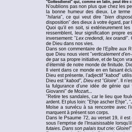
"Gottesdienst" qui, comme en latin, peut être 
N'oublions pas non plus que chez les pe
la bonne humeur des dieux. Le terme gr
"
hilaria
", ce qui veut dire "
bien dispos
disposition" des dieux à votre égard, par
Quoi qu'il en soit, si extérieurement les
ressemblent, leur signification propre est
inversement: "
Lex credendi, lex orandi
".
de Dieu dans nos vies.
Dans son commentaire de l'Epître aux Rom
que Dieu nous vient "
verticalement d'en
de par sa propre initiative, et de façon 
d'éternité de notre monde de finitude. Die
Il vient dans ce monde en en faisant éclat
Dieu est présente, l'adjectif "
kabod
" util
Dieu est "
kabod", Dieu est "Gloire
". Il n
la fulgurance d'une idée de génie qui 
Giovanni" de Mozart...
"Retire tes sandales, car le lieu que fou
ardent. Et plus loin: "Ehje ascher Ehje", "
Moïse a survécu à sa rencontre avec l'i
marquent à présent son corps.
Dans le Psaume 72, au verset 19, il est di
sous l'emprise de l'Insaisissable lorsqu'il 
futaies. Dans son palais tout crie: Gloire!